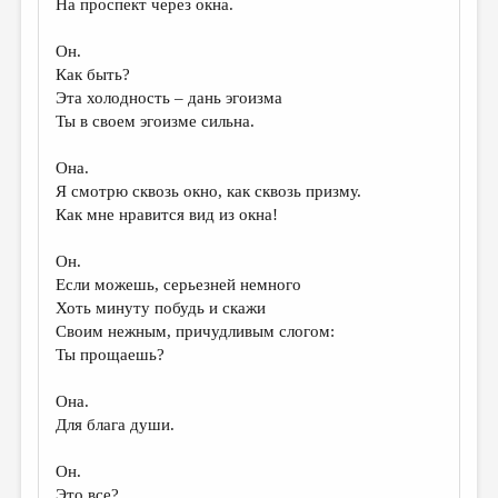
На проспект через окна.
ДАЙДЖЕСТ
Он.
ПРОИЗВЕДЕНИЯ
Как быть?
Эта холодность – дань эгоизма
ПЕРЕВОДЫ
Ты в своем эгоизме сильна.
КОНКУРСЫ
Она.
ДЕТСКАЯ КОМНАТА
Я смотрю сквозь окно, как сквозь призму.
Как мне нравится вид из окна!
КНИЖНАЯ ПОЛКА
Он.
ОБЗОР ЛИТЕРАТУРЫ
Если можешь, серьезней немного
СТРАНИЦЫ ПАМЯТИ
Хоть минуту побудь и скажи
Своим нежным, причудливым слогом:
ОБЪЯВЛЕНИЯ
Ты прощаешь?
КОЛОНКА РЕДАКТОРА
Она.
Для блага души.
РЕДКОЛЛЕГИЯ
ОТ РЕДАКЦИИ
Он.
Это все?