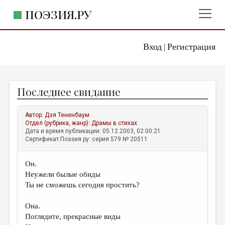
ПОЭЗИЯ.РУ
Вход
Регистрация
ГЛАВНОЕ МЕНЮ
|
ПОЭЗИЯ.РУ
ИЗДАТЕЛЬСТВО
Последнее свидание
ЖАНРЫ
АВТОРЫ
Автор:
Дэя Тененбаум
Отдел (рубрика, жанр):
Драмы в стихах
КОММЕНТАРИИ
Дата и время публикации: 05.12.2003, 02:00:21
Сертификат Поэзия.ру: серия 579 № 20511
ЛИТСАЛОН
Он.
НОВОСТИ
Неужели былые обиды
ПРАВИЛА САЙТА
Ты не сможешь сегодня простить?
Она.
ОТДЕЛЫ И РУБРИКИ
Поглядите, прекрасные виды
ИЗБРАННОЕ