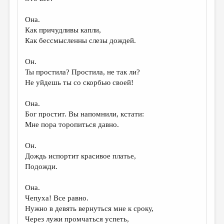
МАЛАЯ ПРОЗА
Она.
ЭССЕИСТИКА
Как причудливы капли,
ЛИТЕРАТУРОВЕДЕНИЕ
Как бессмысленны слезы дождей.
КУЛЬТУРОВЕДЕНИЕ
Он.
Ты простила? Простила, не так ли?
ПУБЛИЦИСТИКА
Не уйдешь ты со скорбью своей!
РЕЦЕНЗИРОВАНИЕ
Она.
ЦИКЛЫ ПУБЛИКАЦИЙ
Бог простит. Вы напомнили, кстати:
Мне пора торопиться давно.
ТРЕДИАКОВСКИЙ
МЕДИА
Он.
Дождь испортит красивое платье,
ВКОНТАКТЕ
Подожди.
Она.
Чепуха! Все равно.
Нужно в девять вернуться мне к сроку,
Через лужи промчаться успеть,