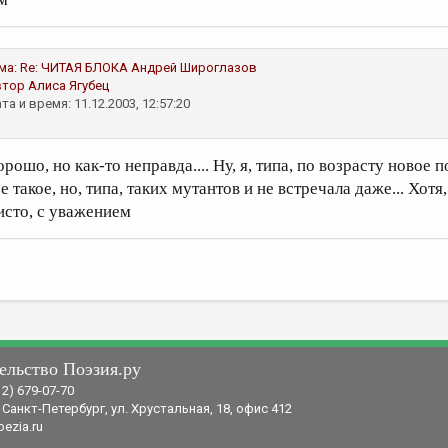
ма:
Re: ЧИТАЯ БЛОКА
Андрей Широглазов
втор
Алиса Ягубец
та и время: 11.12.2003, 12:57:20
орошо, но как-то неправда.... Ну, я, типа, по возрасту новое
е такое, но, типа, таких мутантов и не встречала даже... Хотя,
исто, с уважением
ельство Поэзия.ру
12) 679-07-70
 Санкт-Петербург, ул. Хрустальная, 18, офис 412
ezia.ru