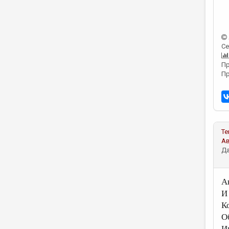
Се
Пр
Пр
Те
А
Да
А
И 
К
О
И