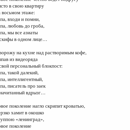
исто в свою квартиру
а восьмом этаже:
ипа, входи и помни,
ипа, любовь до гроба,
ипа, мы все азиаты
 скифы в одном лице…
 ворожу на кухне над растворимым кофе,
ыпав из видеоряда
 свой персональный блокпост:
па, такой далекий,
ипа, интеллигентный,
па, писатель про заек
 начитанный вдрызг…
овое поколение нагло скрипит кроватью,
ерзко хамит в окошко
руппою «ленинград»,
овое поколение