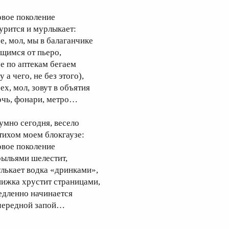
овое поколение
урится и мурлыкает:
се, мол, мы в балаганчике
ащимся от пьеро,
се по аптекам бегаем
у а чего, не без этого),
ех, мол, зовут в объятия
очь, фонари, метро…
умно сегодня, весело
 тихом моем блокгаузе:
овое поколение
рыльями шелестит,
улькает водка «дринками»,
нижка хрустит страницами,
едленно начинается
чередной запой…