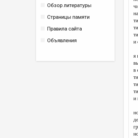
Обзор литературы
ч
н
Страницы памяти
т
т
Правила сайта
т
Объявления
и
я
в
в
ти
т
ти
и
н
д
г
н