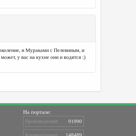
 поколение, и Мураками с Пелевиным, и
 может, у вас на кухне они и водятся :)
На портале:
Произведений:
91990
Комментариев:
148489