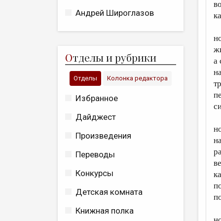
в
Андрей Широглазов
к
н
ж
О
тделы и рубрики
а
н
Отделы
Колонка редактора
т
пе
Избранное
с
Дайджест
н
Произведения
н
р
Переводы
в
Конкурсы
к
п
Детская комната
п
Книжная полка
н