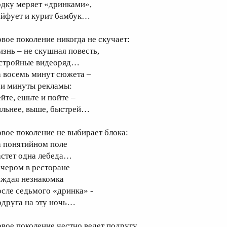
одку меряет «дринками»,
айфует и курит бамбук…
овое поколение никогда не скучает:
изнь – не скушная повесть,
 стройные видеоряд…
а восемь минут сюжета –
ри минуты рекламы:
йте, ешьте и пойте –
ильнее, выше, быстрей…
овое поколение не выбирает блока:
а понятийном поле
астет одна лебеда…
ечером в ресторане
аждая незнакомка
осле седьмого «дринка» -
одруга на эту ночь…
овое поколение честно ведет подругу