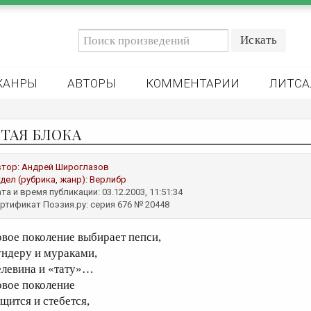
ЖАНРЫ
АВТОРЫ
КОММЕНТАРИИ
ЛИТСА
ТАЯ БЛОКА
втор:
Андрей Широглазов
дел (рубрика, жанр):
Верлибр
та и время публикации: 03.12.2003, 11:51:34
ртификат Поэзия.ру: серия 676 № 20448
овое поколение выбирает пепси,
ундеру и мураками,
елевина и «тату»…
овое поколение
ащится и стебется,