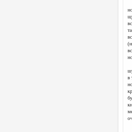
н
щ
в
т
в
(н
вс
н
ш
в
н
к
б
к
м
о