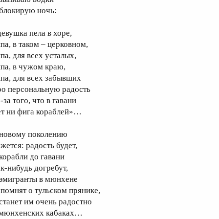
 блокирую ночь:
девушка пела в хоре,
па, в таком – церковном,
па, для всех усталых,
ипа, в чужом краю,
ипа, для всех забывших
ро персональную радость
-за того, что в гавани
ет ни фига кораблей»…
 новому поколению
ажется: радость будет,
 корабли до гавани
ак-нибудь догребут,
 эмигранты в мюнхене
спомнят о тульском прянике,
 станет им очень радостно
 мюнхенских кабаках…