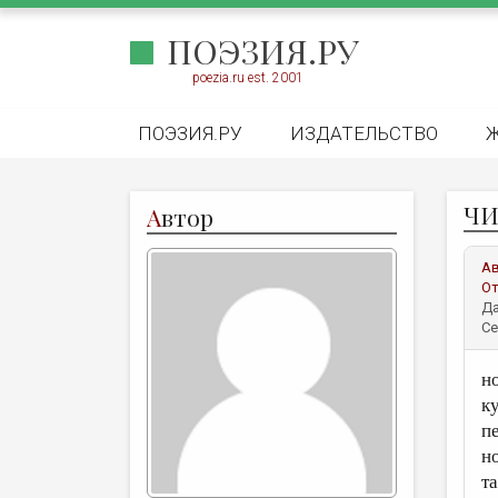
ПОЭЗИЯ.РУ
poezia.ru est. 2001
ПОЭЗИЯ.РУ
ИЗДАТЕЛЬСТВО
ЧИ
А
втор
А
От
Да
Се
н
к
п
н
т