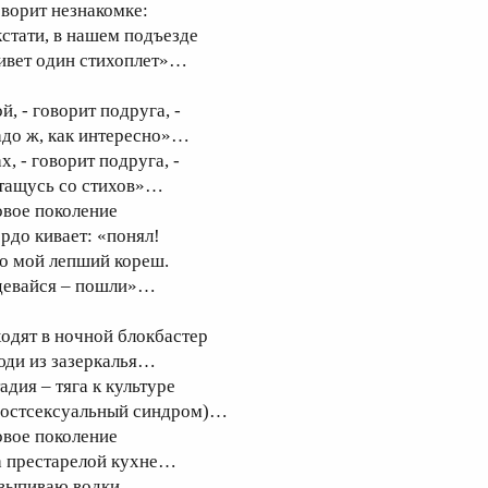
оворит незнакомке:
кстати, в нашем подъезде
ивет один стихоплет»…
й, - говорит подруга, -
адо ж, как интересно»…
х, - говорит подруга, -
 тащусь со стихов»…
овое поколение
ордо кивает: «понял!
то мой лепший кореш.
девайся – пошли»…
ходят в ночной блокбастер
юди из зазеркалья…
адия – тяга к культуре
постсексуальный синдром)…
овое поколение
а престарелой кухне…
 выпиваю водки