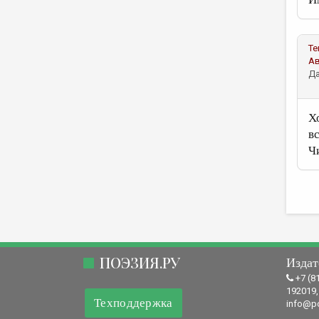
Те
А
Да
Х
вс
Ч
ПОЭЗИЯ.РУ
Издат
+7 (8
192019,
Техподдержка
info@po