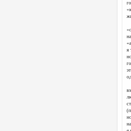
г
«
ж
«о
н
«а
я
н
г
э
о
в
л
ст
(
н
н
я