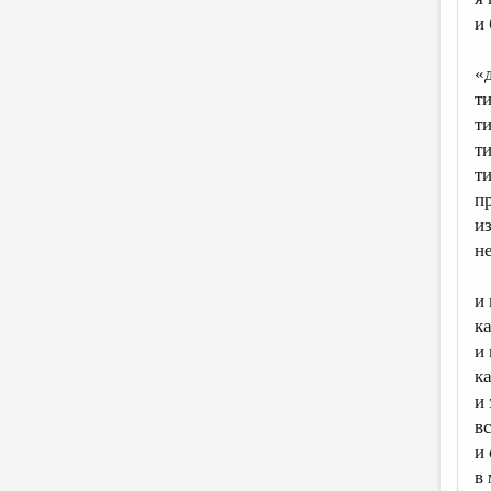
и
«
ти
ти
т
т
п
из
н
и
к
и
к
и
в
и
в