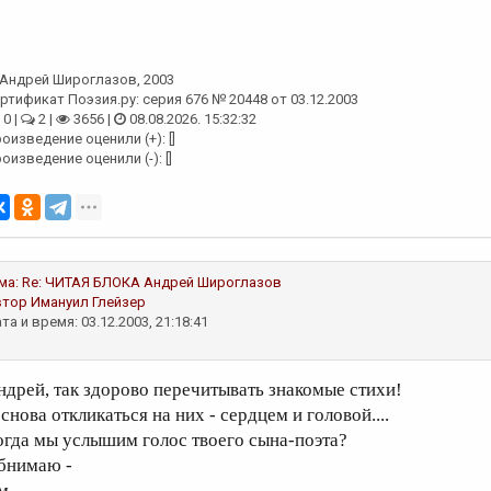
Андрей Широглазов
, 2003
ртификат Поэзия.ру: серия 676 № 20448 от 03.12.2003
0 |
2 |
3656 |
08.08.2026. 15:32:32
оизведение оценили (+): []
оизведение оценили (-): []
ма:
Re: ЧИТАЯ БЛОКА
Андрей Широглазов
втор
Имануил Глейзер
та и время: 03.12.2003, 21:18:41
ндрей, так здорово перечитывать знакомые стихи!
снова откликаться на них - сердцем и головой....
огда мы услышим голос твоего сына-поэта?
бнимаю -
м