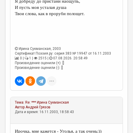
Я добреду до пристани наощупь,
И пусть моя усталая душа
ДАЙДЖЕСТ
Твои слова, как в проруби полощет.
ПРОИЗВЕДЕНИЯ
ПЕРЕВОДЫ
КОНКУРСЫ
Ирина Сукманская
, 2003
ДЕТСКАЯ КОМНАТА
Сертификат Поэзия.ру: серия 383 № 19947 от 16.11.2003
0 |
1 |
2515 |
07.08.2026. 20:58:49
КНИЖНАЯ ПОЛКА
Произведение оценили (+): []
Произведение оценили (-): []
ОБЗОР ЛИТЕРАТУРЫ
СТРАНИЦЫ ПАМЯТИ
ОБЪЯВЛЕНИЯ
Тема:
Re: ***
Ирина Сукманская
КОЛОНКА РЕДАКТОРА
Автор
Андрей Грязов
Дата и время: 16.11.2003, 18:58:43
РЕДКОЛЛЕГИЯ
ОТ РЕДАКЦИИ
Ирочка, мне кажется - Уголья, а так очень:))