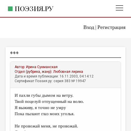
ПОЭЗИЯ.РУ
Вход
Регистрация
ГЛАВНОЕ МЕНЮ
|
ПОЭЗИЯ.РУ
ИЗДАТЕЛЬСТВО
***
ЖАНРЫ
АВТОРЫ
Автор:
Ирина Сукманская
Отдел (рубрика, жанр):
Любовная лирика
КОММЕНТАРИИ
Дата и время публикации: 16.11.2003, 04:14:12
Сертификат Поэзия.ру: серия 383 № 19947
ЛИТСАЛОН
И пахли губы дымом на ветру.
НОВОСТИ
Твой поцелуй отпущенный на волю.
ПРАВИЛА САЙТА
Я выживу, я точно не умру
Пока пылают глаз моих уголья.
ОТДЕЛЫ И РУБРИКИ
Не провожай меня, не провожай.
ИЗБРАННОЕ