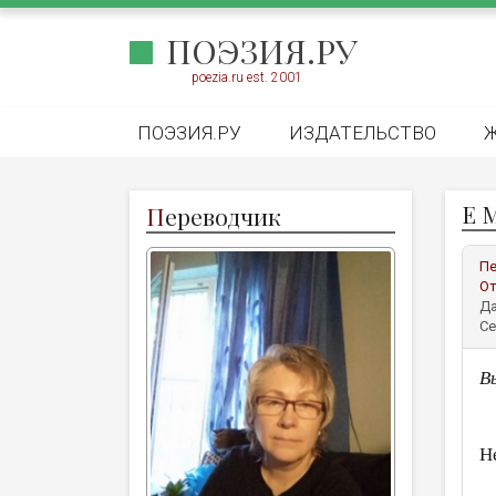
ПОЭЗИЯ.РУ
poezia.ru est. 2001
ПОЭЗИЯ.РУ
ИЗДАТЕЛЬСТВО
Е 
П
ереводчик
Пе
От
Да
Се
В
Н
о