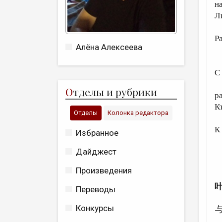
н
Л
и
Р
Алёна Алексеева
и
С
я
О
тделы и рубрики
р
К
Отделы
Колонка редактора
К
Избранное
у
Дайджест
Произведения
Переводы
Конкурсы