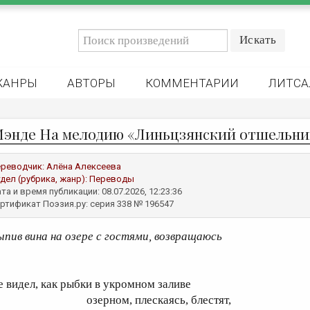
ЖАНРЫ
АВТОРЫ
КОММЕНТАРИИ
ЛИТСА
Мэнде На мелодию «Линьцзянский отшельни
реводчик:
Алёна Алексеева
дел (рубрика, жанр):
Переводы
та и время публикации: 08.07.2026, 12:23:36
ртификат Поэзия.ру: серия 338 № 196547
ыпив вина на озере с гостями, возвращаюсь
е видел, как рыбки в укромном заливе
зерном, плескаясь, блестят,