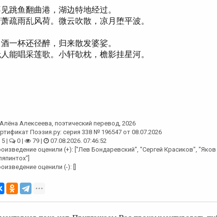
不见跳鱼翻曲港，湖边特地经过。
萧萧疏雨乱风荷。微云吹散，凉月堕平波。
白酒一杯还径醉，归来散发婆娑。
无人能唱采莲歌。小轩欹枕，檐影挂星河。
Алёна Алексеева
, поэтический перевод, 2026
ртификат Поэзия.ру: серия 338 № 196547 от 08.07.2026
5 |
0 |
79 |
07.08.2026. 07:46:52
оизведение оценили (+): ["Лев Бондаревский", "Сергей Красиков", "Яко
япинтох"]
оизведение оценили (-): []