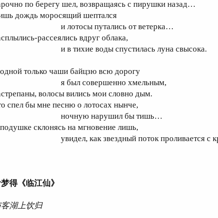
арочно по берегу шел, возвращаясь с пирушки назад…
ишь дождь моросящий шептался
 лотосы путались от ветерка…
асплылись-рассеялись вдруг облака,
 в тихие воды спустилась луна свысока.
 одной только чаши байцзю всю дорогу
 был совершенно хмельным,
астрепаны, волосы вились мои словно дым.
то спел бы мне песню о лотосах нынче,
ночную нарушил бы тишь…
 подушке склонясь на мгновение лишь,
видел, как звездный поток проливается с к
叶梦得《临江仙》
与客湖上饮归