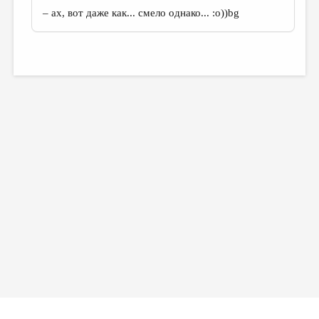
– ах, вот даже как... смело однако... :о))bg