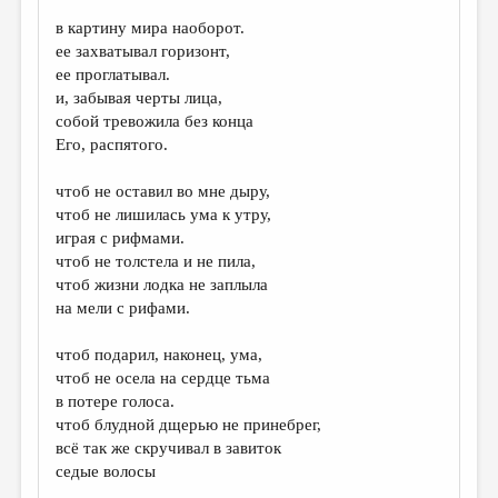
в картину мира наоборот.
ДАЙДЖЕСТ
ее захватывал горизонт,
ПРОИЗВЕДЕНИЯ
ее проглатывал.
и, забывая черты лица,
ПЕРЕВОДЫ
собой тревожила без конца
Его, распятого.
КОНКУРСЫ
ДЕТСКАЯ КОМНАТА
чтоб не оставил во мне дыру,
чтоб не лишилась ума к утру,
КНИЖНАЯ ПОЛКА
играя с рифмами.
чтоб не толстела и не пила,
ОБЗОР ЛИТЕРАТУРЫ
чтоб жизни лодка не заплыла
СТРАНИЦЫ ПАМЯТИ
на мели с рифами.
ОБЪЯВЛЕНИЯ
чтоб подарил, наконец, ума,
чтоб не осела на сердце тьма
КОЛОНКА РЕДАКТОРА
в потере голоса.
чтоб блудной дщерью не принебрег,
РЕДКОЛЛЕГИЯ
всё так же скручивал в завиток
ОТ РЕДАКЦИИ
седые волосы