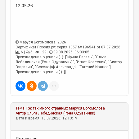
МАЛАЯ ПРОЗА
12.05.26
ЭССЕИСТИКА
ЛИТЕРАТУРОВЕДЕНИЕ
КУЛЬТУРОВЕДЕНИЕ
Маруся Богомолова
, 2026
ПУБЛИЦИСТИКА
Сертификат Поэзия.ру: серия 1057 № 196541 от 07.07.2026
6 |
5 |
129 |
09.08.2026. 06:03:05
РЕЦЕНЗИРОВАНИЕ
Произведение оценили (+): ["Ирина Бараль", "Ольга
Лебединская (Рэна Одуванчик)", "Игнат Колесник", "Виктор
ЦИКЛЫ ПУБЛИКАЦИЙ
Гаврилин", "Соколофф Александр", "Евгений Иванов"]
Произведение оценили (-): []
ТРЕДИАКОВСКИЙ
МЕДИА
ВКОНТАКТЕ
Тема:
Re: так много странных
Маруся Богомолова
Автор
Ольга Лебединская (Рэна Одуванчик)
Дата и время: 10.07.2026, 12:13:19
Интересно.