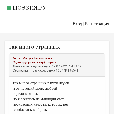
ПОЭЗИЯ.РУ
Вход
Регистрация
ГЛАВНОЕ МЕНЮ
|
ПОЭЗИЯ.РУ
ИЗДАТЕЛЬСТВО
так много странных
ЖАНРЫ
АВТОРЫ
Автор:
Маруся Богомолова
Отдел (рубрика, жанр):
Лирика
КОММЕНТАРИИ
Дата и время публикации: 07.07.2026, 14:39:52
Сертификат Поэзия.ру: серия 1057 № 196541
ЛИТСАЛОН
так много странных в пути людей.
НОВОСТИ
и от историй моих любвей
ПРАВИЛА САЙТА
седели волосы.
но я влеклась на манящий свет
прекрасных качеств, которых нет,
ОТДЕЛЫ И РУБРИКИ
влюблялась в образы,
ИЗБРАННОЕ