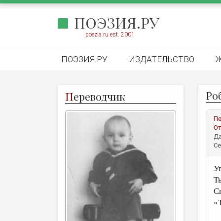
ПОЭЗИЯ.РУ
poezia.ru est. 2001
ПОЭЗИЯ.РУ
ИЗДАТЕЛЬСТВО
Ро
П
ереводчик
Пе
От
Да
Се
У
Т
С
«