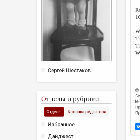
R
1
Wh
Th
Th
We
Сергей Шестаков
Се
О
тделы и рубрики
Пр
Отделы
Колонка редактора
Пр
Избранное
Дайджест