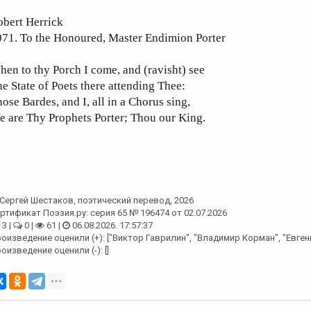
obert Herrick
071. To the Honoured, Master Endimion Porter
en to thy Porch I come, and (ravisht) see
e State of Poets there attending Thee:
ose Bardes, and I, all in a Chorus sing,
 are Thy Prophets Porter; Thou our King.
Сергей Шестаков
, поэтический перевод, 2026
ртификат Поэзия.ру: серия 65 № 196474 от 02.07.2026
3 |
0 |
61 |
06.08.2026. 17:57:37
оизведение оценили (+): ["Виктор Гаврилин", "Владимир Корман", "Евген
оизведение оценили (-): []