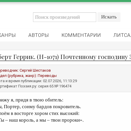
ЖАНРЫ
АВТОРЫ
КОММЕНТАРИИ
ЛИТСА
берт Геррик. (Н-1071) Почтенному господин
реводчик:
Сергей Шестаков
дел (рубрика, жанр):
Переводы
та и время публикации: 02.07.2026, 11:13:29
ртификат Поэзия.ру: серия 65 № 196474
вижу я, придя в твою обитель:
ы, Портер, сонму бардов покровитель.
поём в восторге хором стих высокий:
Ты – наш король, а мы – твои пророки».