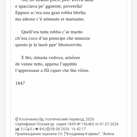
МАЛАЯ ПРОЗА
e spacciava pe’ ggnente, poverella!
ЭССЕИСТИКА
Eppuro sc’era una gran robba bbella;
ma adesso c’è arimasto er maruame.
ЛИТЕРАТУРОВЕДЕНИЕ
Quell’era tutta robba c’ar marito
КУЛЬТУРОВЕДЕНИЕ
ch’era coco d’un prencipe che mmorze
ПУБЛИЦИСТИКА
questo je la lassò ppe’ bbonzervito.
РЕЦЕНЗИРОВАНИЕ
E llei, rimasta vedova, arisòrze
de venne tutto, appena l’appitito
ЦИКЛЫ ПУБЛИКАЦИЙ
l’apperzuase a ffà cquer che llui vòrze.
ТРЕДИАКОВСКИЙ
1847
МЕДИА
ВКОНТАКТЕ
Косиченко Бр
, поэтический перевод, 2026
Сертификат Поэзия.ру: серия 1839 № 196465 от 01.07.2026
3 |
0 |
84 |
08.08.2026. 16:42:17
Произведение оценили (+): ["Владимир Корман", "Алёна