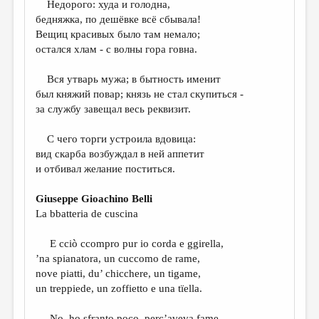
Недорого: худа и голодна,
бедняжка, по дешёвке всё сбывала!
ДАЙДЖЕСТ
Вещиц красивых было там немало;
ПРОИЗВЕДЕНИЯ
остался хлам - с волны гора говна.
ПЕРЕВОДЫ
Вся утварь мужа; в бытность именит
был княжий повар; князь не стал скупиться -
КОНКУРСЫ
за службу завещал весь реквизит.
ДЕТСКАЯ КОМНАТА
С чего торги устроила вдовица:
КНИЖНАЯ ПОЛКА
вид скарба возбуждал в ней аппетит
и отбивал желание поститься.
ОБЗОР ЛИТЕРАТУРЫ
СТРАНИЦЫ ПАМЯТИ
Giuseppe Gioachino Belli
La bbatteria de cuscina
ОБЪЯВЛЕНИЯ
E cciò ccompro pur io corda e ggirella,
КОЛОНКА РЕДАКТОРА
’na spianatora, un cuccomo de rame,
РЕДКОЛЛЕГИЯ
nove piatti, du’ chicchere, un tigame,
un treppiede, un zoffietto e una tïella.
ОТ РЕДАКЦИИ
No, ho sfranto poco, perc’aveva fame