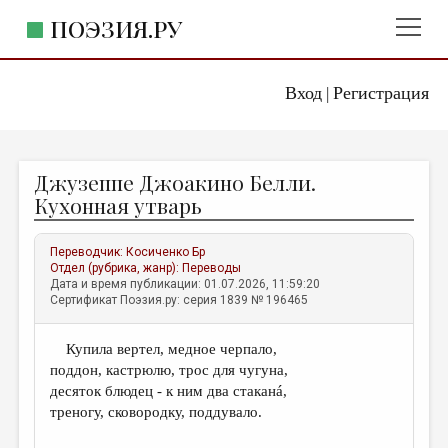
ПОЭЗИЯ.РУ
Вход
Регистрация
ГЛАВНОЕ МЕНЮ
|
ПОЭЗИЯ.РУ
ИЗДАТЕЛЬСТВО
Джузеппе Джоакино Белли.
ЖАНРЫ
Кухонная утварь
АВТОРЫ
Переводчик:
Косиченко Бр
КОММЕНТАРИИ
Отдел (рубрика, жанр):
Переводы
Дата и время публикации: 01.07.2026, 11:59:20
ЛИТСАЛОН
Сертификат Поэзия.ру: серия 1839 № 196465
НОВОСТИ
Купила вертел, медное черпало,
ПРАВИЛА САЙТА
поддон, кастрюлю, трос для чугуна,
десяток блюдец - к ним два стаканá,
ОТДЕЛЫ И РУБРИКИ
треногу, сковородку, поддувало.
ИЗБРАННОЕ