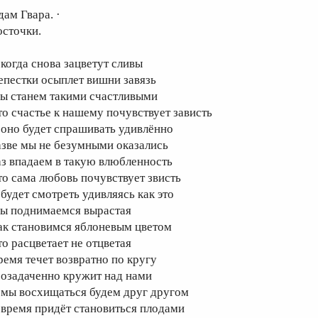
дам Гвара. ·
осточки.
 когда снова зацветут сливы
епестки осыплет вишни завязь
ы станем такими счастливыми
то счастье к нашему почувствует зависть
 оно будет спрашивать удивлённо
азве мы не безумными оказались
аз впадаем в такую влюбленность
то сама любовь почувствует звисть
 будет смотреть удивляясь как это
ы поднимаемся вырастая
ак становимся яблоневым цветом
то расцветает не отцветая
ремя течет возвратно по кругу
 озадаченно кружит над нами
 мы восхищаться будем друг другом
 время придёт становиться плодами