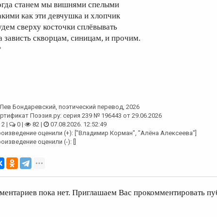
огда станем мы вишнями спелыми
акими как эти девчушка и хлопчик
удем сверху косточки сплёвывать
а зависть скворцам, синицам, и прочим.
*
Лев Бондаревский
, поэтический перевод, 2026
ртификат Поэзия.ру: серия 239 № 196443 от 29.06.2026
2 |
0 |
82 |
07.08.2026. 12:52:49
оизведение оценили (+): ["Владимир Корман", "Алёна Алексеева"]
оизведение оценили (-): []
ментариев пока нет. Приглашаем Вас прокомментировать пу