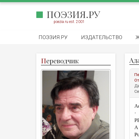
ПОЭЗИЯ.РУ
poezia.ru est. 2001
ПОЭЗИЯ.РУ
ИЗДАТЕЛЬСТВО
Ад
П
ереводчик
Пе
От
Да
Се
A
·
P
A
Pu