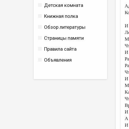
Детская комната
А
К
Книжная полка
И
Обзор литературы
Л
Страницы памяти
М
Ч
Правила сайта
И
Р
Объявления
Р
Ч
И
М
К
Ч
В
И
А
И