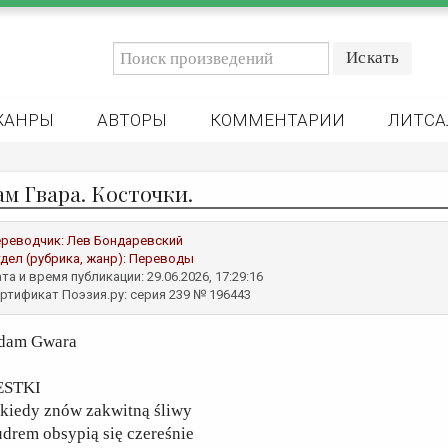
ЖАНРЫ
АВТОРЫ
КОММЕНТАРИИ
ЛИТСА
ам Гвара. Косточки.
реводчик:
Лев Бондаревский
дел (рубрика, жанр):
Переводы
та и время публикации: 29.06.2026, 17:29:16
ртификат Поэзия.ру: серия 239 № 196443
dam Gwara
ESTKI
 kiedy znów zakwitną śliwy
drem obsypią się czereśnie