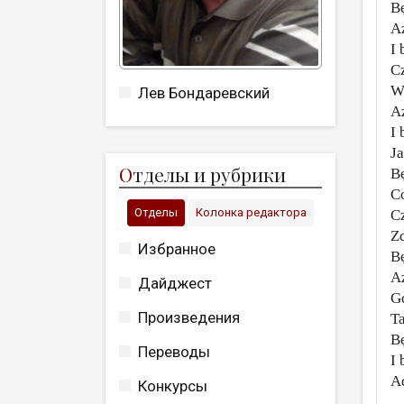
B
A
I 
C
W
Лев Бондаревский
A
I 
J
О
тделы и рубрики
B
Co
Отделы
Колонка редактора
C
Z
Избранное
B
A
Дайджест
G
Произведения
T
B
Переводы
I 
A
Конкурсы