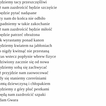
ędziemy tacy przeszczęśliwi
ż nam zazdrościć będzie szczęście
będzie pytać nadąsane
zy nam do końca nie odbiło
padniemy w takie zakochanie
ż nam zazdrościć będzie miłość
będzie patrzeć obrażona
ak wyrastamy ponad kanon
ędziemy kwiatem na jabłoniach
 nigdy kwitnąć nie przestaną
zas wstecz popłynie wbrew fizyce
dziwiony zacznie się od nowa
ędziemy sobą się zachwycać
ż przyjdzie nam zaowocować
dy się staniemy czereśniami
amtą dziewczyną i chłopakiem
ędziemy z góry pluć pestkami
będą nam zazdrościć szpaki
dam Gwara