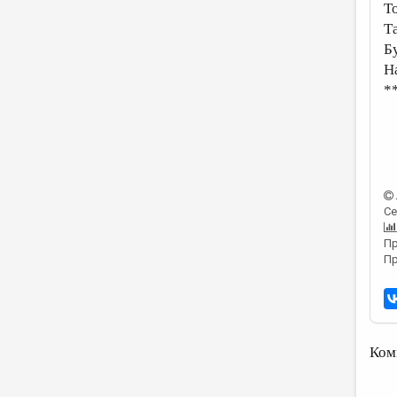
Т
Т
Б
Н
*
Се
Пр
Пр
Ком