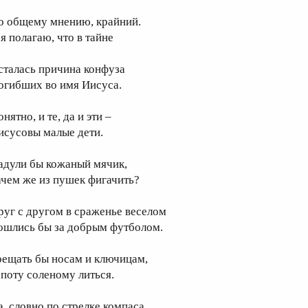
о общему мнению, крайний.
я полагаю, что в тайне
сталась причина конфуза
огибших во имя Иисуса.
нятно, и те, да и эти –
исусовы малые дети.
адули бы кожаный мячик,
ачем же из пушек фигачить?
руг с другом в сраженье веселом
ошлись бы за добрым футболом.
рещать бы носам и ключицам,
 поту соленому литься.
а, словно по стрелке компаса,