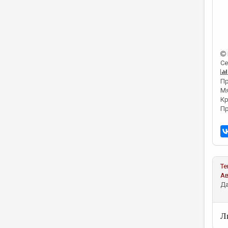
Се
Пр
Мя
Кр
Пр
Те
А
Да
Л