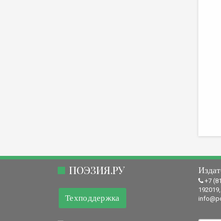
ПОЭЗИЯ.РУ
Издат
+7 (8
192019,
Техподдержка
info@po