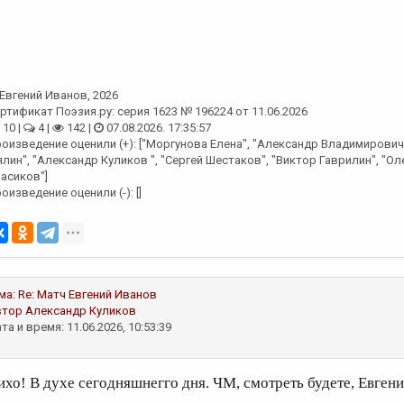
Евгений Иванов
, 2026
ртификат Поэзия.ру: серия 1623 № 196224 от 11.06.2026
10 |
4 |
142 |
07.08.2026. 17:35:57
оизведение оценили (+): ["Моргунова Елена", "Александр Владимирови
лин", "Александр Куликов ", "Сергей Шестаков", "Виктор Гаврилин", "Ол
асиков"]
оизведение оценили (-): []
ма:
Re: Матч
Евгений Иванов
втор
Александр Куликов
та и время: 11.06.2026, 10:53:39
ихо! В духе сегодняшнегго дня. ЧМ, смотреть будете, Евген