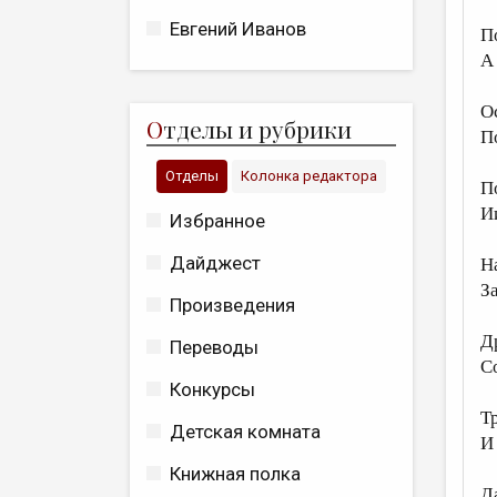
Евгений Иванов
П
А 
О
О
тделы и рубрики
П
Отделы
Колонка редактора
По
И
Избранное
Дайджест
Н
З
Произведения
Д
Переводы
С
Конкурсы
Т
Детская комната
И
Книжная полка
Д