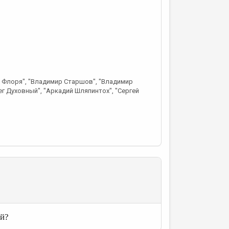
ч Флоря", "Владимир Старшов", "Владимир
ег Духовный", "Аркадий Шляпинтох", "Сергей
ий?