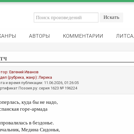
ЖАНРЫ
АВТОРЫ
КОММЕНТАРИИ
ЛИТСА
тч
втор:
Евгений Иванов
дел (рубрика, жанр):
Лирика
та и время публикации: 11.06.2026, 01:26:05
ртификат Поэзия.ру: серия 1623 № 196224
оперлась, куда бы не надо,
спанская горе-армада
 провалилась в бездонье.
ачальник, Медина Сидонья,