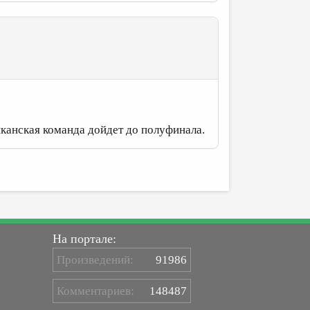
иканская команда дойдет до полуфинала.
На портале:
Произведений:
91986
Комментариев:
148487