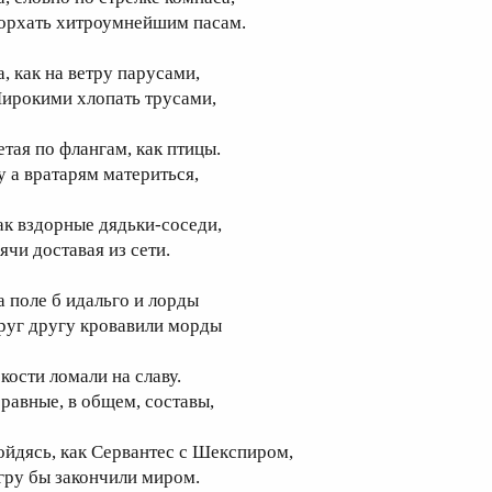
орхать хитроумнейшим пасам.
а, как на ветру парусами,
ирокими хлопать трусами,
етая по флангам, как птицы.
у а вратарям материться,
ак вздорные дядьки-соседи,
ячи доставая из сети.
а поле б идальго и лорды
руг другу кровавили морды
кости ломали на славу.
 равные, в общем, составы,
ойдясь, как Сервантес с Шекспиром,
гру бы закончили миром.