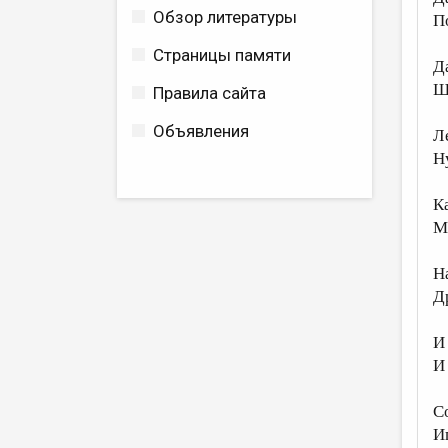
Обзор литературы
П
Страницы памяти
Д
Ш
Правила сайта
Объявления
Л
Н
К
М
Н
Д
И 
И
С
И