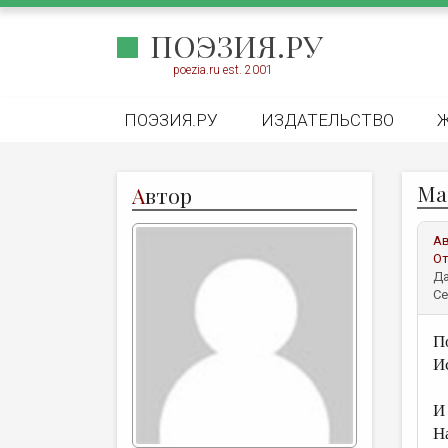
ПОЭЗИЯ.РУ
poezia.ru est. 2001
ПОЭЗИЯ.РУ
ИЗДАТЕЛЬСТВО
Ма
А
втор
А
От
Да
Се
П
И
И
Н