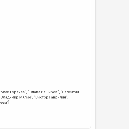
колай Горячев", "Слава Баширов", "Валентин
"Владимир Мялин", "Виктор Гаврилин",
ева"]