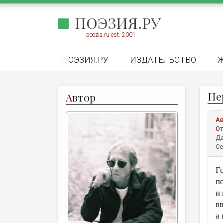
ПОЭЗИЯ.РУ
poezia.ru est. 2001
ПОЭЗИЯ.РУ
ИЗДАТЕЛЬСТВО
Пе
А
втор
А
От
Да
Се
Г
п
и
вв
а