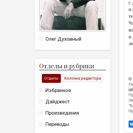
с
и 
т
Ч
к
и
Олег Духовный
л
О
тделы и рубрики
Отделы
Колонка редактора
Се
Избранное
Пр
Ли
Дайджест
"В
Пр
Произведения
Переводы