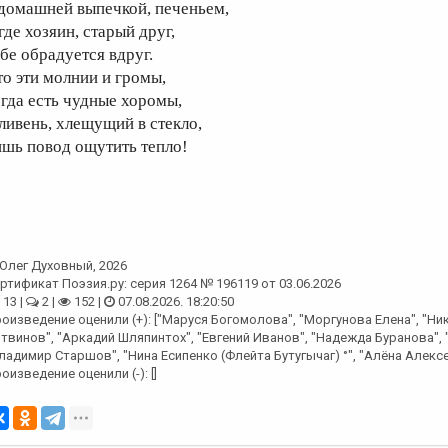
 домашней выпечкой, печеньем,
где хозяин, старый друг,
ебе обрадуется вдруг.
то эти молнии и громы,
огда есть чудные хоромы,
 ливень, хлещущий в стекло,
ишь повод ощутить тепло!
Олег Духовный
, 2026
ртификат Поэзия.ру: серия 1264 № 196119 от 03.06.2026
13 |
2 |
152 |
07.08.2026. 18:20:50
оизведение оценили (+): ["Маруся Богомолова", "Моргунова Елена", "Ни
твинов", "Аркадий Шляпинтох", "Евгений Иванов", "Надежда Буранова", 
ладимир Старшов", "Нина Есипенко (Флейта Бутугычаг) °", "Алёна Алексе
оизведение оценили (-): []