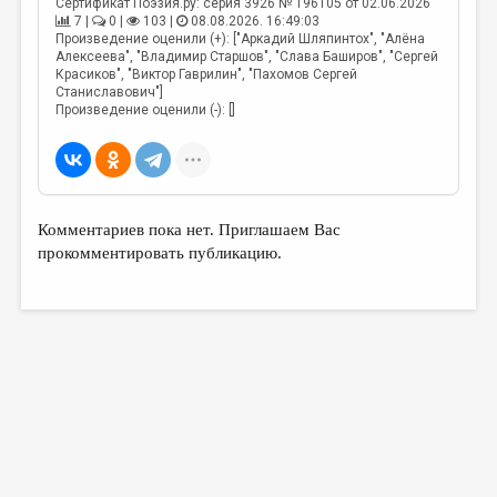
Сертификат Поэзия.ру: серия 3926 № 196105 от 02.06.2026
МАЛАЯ ПРОЗА
7 |
0 |
103 |
08.08.2026. 16:49:03
Произведение оценили (+): ["Аркадий Шляпинтох", "Алёна
ЭССЕИСТИКА
Алексеева", "Владимир Старшов", "Слава Баширов", "Сергей
Красиков", "Виктор Гаврилин", "Пахомов Сергей
ЛИТЕРАТУРОВЕДЕНИЕ
Станиславович"]
Произведение оценили (-): []
КУЛЬТУРОВЕДЕНИЕ
ПУБЛИЦИСТИКА
РЕЦЕНЗИРОВАНИЕ
Комментариев пока нет. Приглашаем Вас
ЦИКЛЫ ПУБЛИКАЦИЙ
прокомментировать публикацию.
ТРЕДИАКОВСКИЙ
МЕДИА
ВКОНТАКТЕ