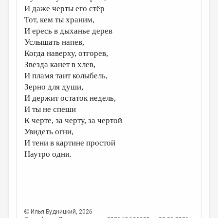
И даже черты его стёр
ДАЙДЖЕСТ
Тот, кем ты храним,
И ересь в дыханье дерев
ПРОИЗВЕДЕНИЯ
Услышать напев,
ПЕРЕВОДЫ
Когда наверху, отгорев,
Звезда канет в хлев,
КОНКУРСЫ
И пламя таит колыбель,
ДЕТСКАЯ КОМНАТА
Зерно для души,
И держит остаток недель,
КНИЖНАЯ ПОЛКА
И ты не спеши
ОБЗОР ЛИТЕРАТУРЫ
К черте, за черту, за чертой
Увидеть огни,
СТРАНИЦЫ ПАМЯТИ
И тени в картине простой
ОБЪЯВЛЕНИЯ
Наутро одни.
КОЛОНКА РЕДАКТОРА
РЕДКОЛЛЕГИЯ
ОТ РЕДАКЦИИ
Илья Будницкий
, 2026