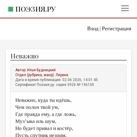
ПОЭЗИЯ.РУ
Вход
Регистрация
ГЛАВНОЕ МЕНЮ
|
ПОЭЗИЯ.РУ
ИЗДАТЕЛЬСТВО
Неважно
ЖАНРЫ
АВТОРЫ
Автор:
Илья Будницкий
Отдел (рубрика, жанр):
Лирика
КОММЕНТАРИИ
Дата и время публикации: 02.06.2026, 14:01:45
Сертификат Поэзия.ру: серия 3926 № 196105
ЛИТСАЛОН
Неважно, куда ты идёшь,
НОВОСТИ
Чем полон твой ум,
ПРАВИЛА САЙТА
Где правда ему, а где ложь,
Муз’ыка иль шум,
ОТДЕЛЫ И РУБРИКИ
Но будет привал и костёр,
ИЗБРАННОЕ
Пусть спутник незрим,