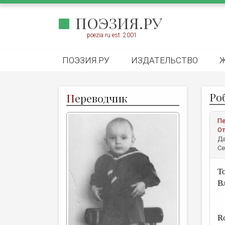
ПОЭЗИЯ.РУ
poezia.ru est. 2001
ПОЭЗИЯ.РУ
ИЗДАТЕЛЬСТВО
Ро
П
ереводчик
Пе
От
Да
Се
Т
В
R