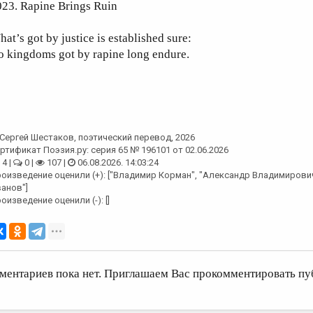
023. Rapine Brings Ruin
at’s got by justice is established sure:
o kingdoms got by rapine long endure.
Сергей Шестаков
, поэтический перевод, 2026
ртификат Поэзия.ру: серия 65 № 196101 от 02.06.2026
4 |
0 |
107 |
06.08.2026. 14:03:24
оизведение оценили (+): ["Владимир Корман", "Александр Владимирович
анов"]
оизведение оценили (-): []
ментариев пока нет. Приглашаем Вас прокомментировать пу