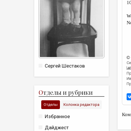
1
Wh
N
Се
Сергей Шестаков
Пр
Ив
Пр
О
тделы и рубрики
Отделы
Колонка редактора
Ком
Избранное
Дайджест