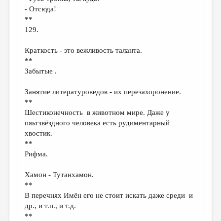
МАЛАЯ ПРОЗА
- Отсюда!
**
ЭССЕИСТИКА
129.
ЛИТЕРАТУРОВЕДЕНИЕ
Краткость - это вежливость таланта.
КУЛЬТУРОВЕДЕНИЕ
**
Забытые .
ПУБЛИЦИСТИКА
РЕЦЕНЗИРОВАНИЕ
Занятие литературоведов - их перезахоронение.
**
ЦИКЛЫ ПУБЛИКАЦИЙ
Шестиконечность в животном мире. Даже у
пяьтзвёздного человека есть рудиментарный
ТРЕДИАКОВСКИЙ
хвостик.
МЕДИА
**
Рифма.
ВКОНТАКТЕ
Хамон - Тутанхамон.
**
В перечнях Имён его не стоит искать даже среди и
др., и т.п., и т.д.
**