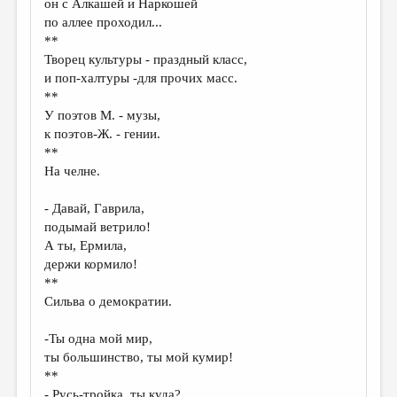
он с Алкашей и Наркошей
по аллее проходил...
ДАЙДЖЕСТ
**
ПРОИЗВЕДЕНИЯ
Творец культуры - праздный класс,
и поп-халтуры -для прочих масс.
ПЕРЕВОДЫ
**
У поэтов М. - музы,
КОНКУРСЫ
к поэтов-Ж. - гении.
ДЕТСКАЯ КОМНАТА
**
На челне.
КНИЖНАЯ ПОЛКА
- Давай, Гаврила,
ОБЗОР ЛИТЕРАТУРЫ
подымай ветрило!
СТРАНИЦЫ ПАМЯТИ
А ты, Ермила,
держи кормило!
ОБЪЯВЛЕНИЯ
**
Сильва о демократии.
КОЛОНКА РЕДАКТОРА
-Ты одна мой мир,
РЕДКОЛЛЕГИЯ
ты большинство, ты мой кумир!
ОТ РЕДАКЦИИ
**
- Русь-тройка, ты куда?