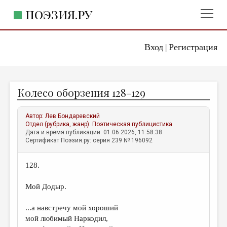
ПОЭЗИЯ.РУ
Вход
Регистрация
ГЛАВНОЕ МЕНЮ
|
ПОЭЗИЯ.РУ
ИЗДАТЕЛЬСТВО
Колесо оборзения 128-129
ЖАНРЫ
АВТОРЫ
Автор:
Лев Бондаревский
Отдел (рубрика, жанр):
Поэтическая публицистика
КОММЕНТАРИИ
Дата и время публикации: 01.06.2026, 11:58:38
Сертификат Поэзия.ру: серия 239 № 196092
ЛИТСАЛОН
128.
НОВОСТИ
ПРАВИЛА САЙТА
Мой Додыр.
...а навстречу мой хороший
ОТДЕЛЫ И РУБРИКИ
мой любимый Наркодил,
ИЗБРАННОЕ