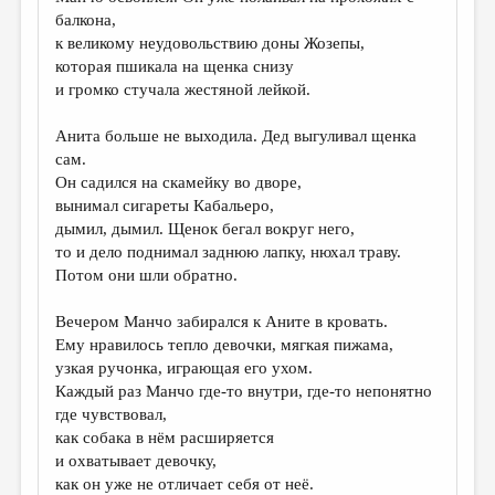
балкона,
к великому неудовольствию доны Жозепы,
которая пшикала на щенка снизу
и громко стучала жестяной лейкой.
Анита больше не выходила. Дед выгуливал щенка
сам.
Он садился на скамейку во дворе,
вынимал сигареты Кабальеро,
дымил, дымил. Щенок бегал вокруг него,
то и дело поднимал заднюю лапку, нюхал траву.
Потом они шли обратно.
Вечером Манчо забирался к Аните в кровать.
Ему нравилось тепло девочки, мягкая пижама,
узкая ручонка, играющая его ухом.
Каждый раз Манчо где-то внутри, где-то непонятно
где чувствовал,
как собака в нём расширяется
и охватывает девочку,
как он уже не отличает себя от неё.