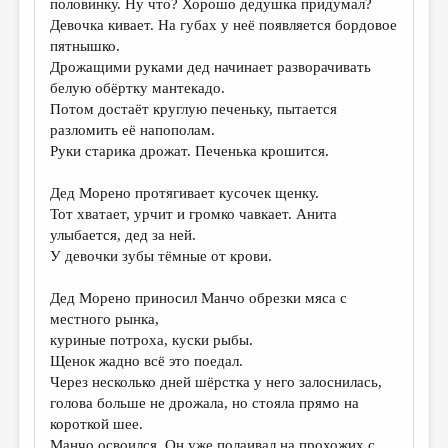
половинку. Ну что? Хорошо дедушка придумал?
Девочка кивает. На губах у неё появляется бордовое
пятнышко.
Дрожащими руками дед начинает разворачивать
белую обёртку мантекадо.
Потом достаёт круглую печеньку, пытается
разломить её напополам.
Руки старика дрожат. Печенька крошится.
Дед Морено протягивает кусочек щенку.
Тот хватает, урчит и громко чавкает. Анита
улыбается, дед за ней.
У девочки зубы тёмные от крови.
Дед Морено приносил Манчо обрезки мяса с
местного рынка,
куриные потроха, куски рыбы.
Щенок жадно всё это поедал.
Через несколько дней шёрстка у него залоснилась,
голова больше не дрожала, но стояла прямо на
короткой шее.
Манчо освоился. Он уже полаивал на прохожих с