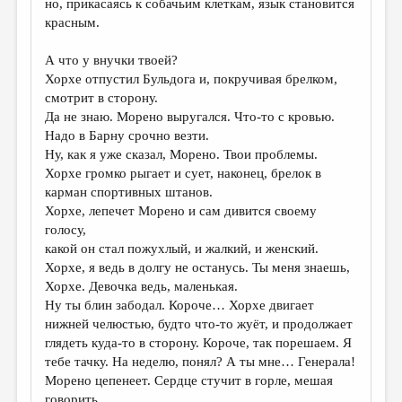
но, прикасаясь к собачьим клеткам, язык становится
красным.
А что у внучки твоей?
Хорхе отпустил Бульдога и, покручивая брелком,
смотрит в сторону.
Да не знаю. Морено выругался. Что-то с кровью.
Надо в Барну срочно везти.
Ну, как я уже сказал, Морено. Твои проблемы.
Хорхе громко рыгает и сует, наконец, брелок в
карман спортивных штанов.
Хорхе, лепечет Морено и сам дивится своему
голосу,
какой он стал пожухлый, и жалкий, и женский.
Хорхе, я ведь в долгу не останусь. Ты меня знаешь,
Хорхе. Девочка ведь, маленькая.
Ну ты блин забодал. Короче… Хорхе двигает
нижней челюстью, будто что-то жуёт, и продолжает
глядеть куда-то в сторону. Короче, так порешаем. Я
тебе тачку. На неделю, понял? А ты мне… Генерала!
Морено цепенеет. Сердце стучит в горле, мешая
говорить.