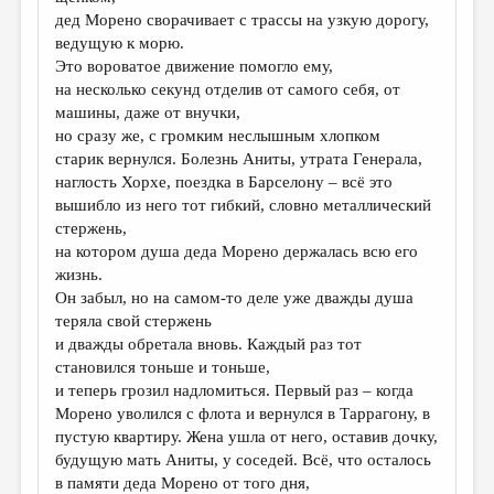
дед Морено сворачивает с трассы на узкую дорогу,
ведущую к морю.
Это вороватое движение помогло ему,
на несколько секунд отделив от самого себя, от
машины, даже от внучки,
но сразу же, с громким неслышным хлопком
старик вернулся. Болезнь Аниты, утрата Генерала,
наглость Хорхе, поездка в Барселону – всё это
вышибло из него тот гибкий, словно металлический
стержень,
на котором душа деда Морено держалась всю его
жизнь.
Он забыл, но на самом-то деле уже дважды душа
теряла свой стержень
и дважды обретала вновь. Каждый раз тот
становился тоньше и тоньше,
и теперь грозил надломиться. Первый раз – когда
Морено уволился с флота и вернулся в Таррагону, в
пустую квартиру. Жена ушла от него, оставив дочку,
будущую мать Аниты, у соседей. Всё, что осталось
в памяти деда Морено от того дня,