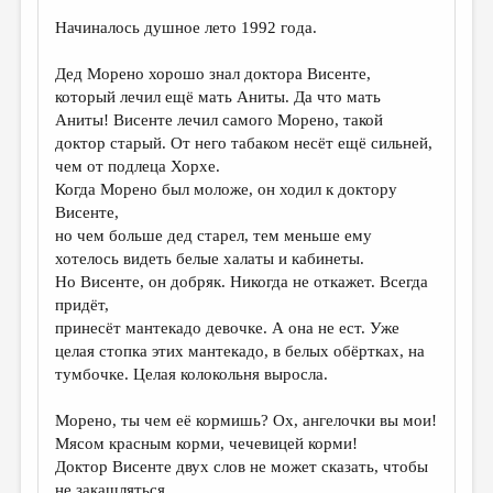
Начиналось душное лето 1992 года.
Дед Морено хорошо знал доктора Висенте,
который лечил ещё мать Аниты. Да что мать
Аниты! Висенте лечил самого Морено, такой
доктор старый. От него табаком несёт ещё сильней,
чем от подлеца Хорхе.
Когда Морено был моложе, он ходил к доктору
Висенте,
но чем больше дед старел, тем меньше ему
хотелось видеть белые халаты и кабинеты.
Но Висенте, он добряк. Никогда не откажет. Всегда
придёт,
принесёт мантекадо девочке. А она не ест. Уже
целая стопка этих мантекадо, в белых обёртках, на
тумбочке. Целая колокольня выросла.
Морено, ты чем её кормишь? Ох, ангелочки вы мои!
Мясом красным корми, чечевицей корми!
Доктор Висенте двух слов не может сказать, чтобы
не закашляться.