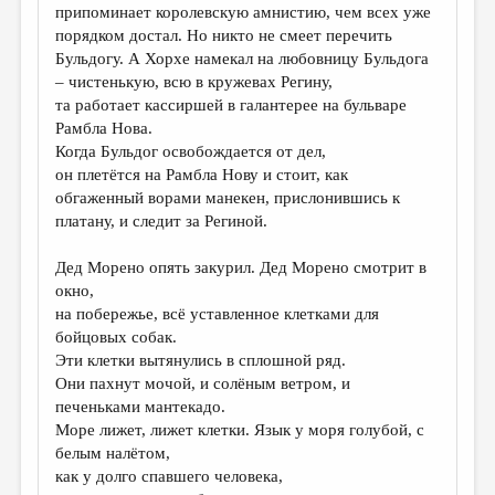
припоминает королевскую амнистию, чем всех уже
порядком достал. Но никто не смеет перечить
Бульдогу. А Хорхе намекал на любовницу Бульдога
– чистенькую, всю в кружевах Регину,
та работает кассиршей в галантерее на бульваре
Рамбла Нова.
Когда Бульдог освобождается от дел,
он плетётся на Рамбла Нову и стоит, как
обгаженный ворами манекен, прислонившись к
платану, и следит за Региной.
Дед Морено опять закурил. Дед Морено смотрит в
окно,
на побережье, всё уставленное клетками для
бойцовых собак.
Эти клетки вытянулись в сплошной ряд.
Они пахнут мочой, и солёным ветром, и
печеньками мантекадо.
Море лижет, лижет клетки. Язык у моря голубой, с
белым налётом,
как у долго спавшего человека,