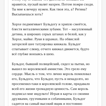
нравится, пускай валит нахрен. Потом пожри сходи.
Ты мне к вечеру нужен. Как твоя эта, а? Регина?
Высыпаешься хоть?
Хорхе подмигивает Бульдогу и хрипло смеётся,
блестя металлическими зубами. Тот – насупленный
детина, в широких серых штанах и белой, как у
Хорхе, майке. Руки в шрамах. На обвислой
загорелой шее татуировка кинжала. Бульдог
сглатывает слюну, отчего кинжал движется, будто
всё глубже вонзаясь в шею.
Бульдог, бывший полицейский, сидел за пытки, но
вышел по королевской амнистии. Это грело ему
сердце. Мысль о том, что лично король помиловал
его, Бульдога, что Бульдог, пусть и ненадолго, но
просеменил-таки в королевской голове, придавало
всей его жизни громадную ценность. Сам король
подписал мне индульто! Играя в карты со своими
дружками, грузчиками и собачниками, Бульдог
садится на самый высокий ящик и постоянно