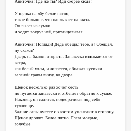
Аниточка! Где же ты? Иди скорее сюда!
ДАЙДЖЕСТ
У щенка на лбу белое пятно,
ПРОИЗВЕДЕНИЯ
такое большое, что наплывает на глаза.
Он вылез из сумки
ПЕРЕВОДЫ
и ходит вокруг неё, пританцовывая.
КОНКУРСЫ
Аниточка! Погляди! Деда обещал тебе, а? Обещал,
ДЕТСКАЯ КОМНАТА
ну скажи?
Дверь на балкон открыта. Занавеска вздымается от
КНИЖНАЯ ПОЛКА
ветра,
как белый холм, и лопается, обнажая кусочки
ОБЗОР ЛИТЕРАТУРЫ
зелёной травы внизу, во дворе.
СТРАНИЦЫ ПАМЯТИ
Щенок несколько раз хочет сесть,
ОБЪЯВЛЕНИЯ
но пугается занавески и отбегает обратно к сумке.
Наконец, он садится, подворачивая под себя
КОЛОНКА РЕДАКТОРА
туловище.
Задние лапы вместе с хвостом уплывают в сторону.
РЕДКОЛЛЕГИЯ
Щенок дрожит. Белое пятно. Глаза мокрые,
ОТ РЕДАКЦИИ
голубые.