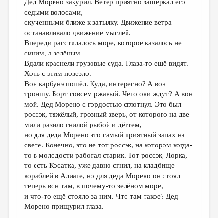
Дед Морено закурил. Ветер приятно зашёркал его
седыми волосами,
скученными ближе к затылку. Движение ветра
останавливало движение мыслей.
Впереди расстилалось море, которое казалось не
синим, а зелёным.
Вдали краснели грузовые суда. Глаза-то ещё видят.
Хоть с этим повезло.
Вон карбунэ пошёл. Куда, интересно? А вон
троншу. Борт совсем ржавый. Чего они ждут? А вон
мой. Дед Морено с гордостью сглотнул. Это был
россэк, тяжёлый, грозный зверь, от которого на две
мили разило гнилой рыбой и дёгтем,
но для деда Морено это самый приятный запах на
свете. Конечно, это не тот россэк, на котором когда-
то в молодости работал старик. Тот россэк, Лорка,
то есть Косатка, уже давно сгнил, на кладбище
кораблей в Алиаге, но для деда Морено он стоял
теперь вон там, в почему-то зелёном море,
и что-то ещё стояло за ним. Что там такое? Дед
Морено прищурил глаза.