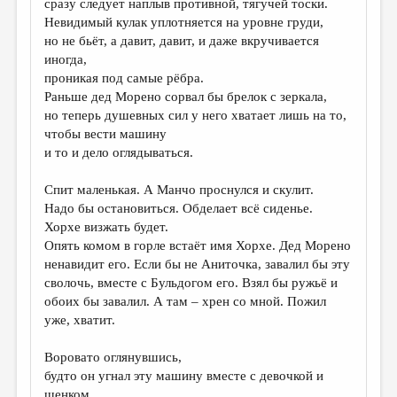
сразу следует наплыв противной, тягучей тоски.
Невидимый кулак уплотняется на уровне груди,
но не бьёт, а давит, давит, и даже вкручивается
иногда,
проникая под самые рёбра.
Раньше дед Морено сорвал бы брелок с зеркала,
но теперь душевных сил у него хватает лишь на то,
чтобы вести машину
и то и дело оглядываться.
Спит маленькая. А Манчо проснулся и скулит.
Надо бы остановиться. Обделает всё сиденье.
Хорхе визжать будет.
Опять комом в горле встаёт имя Хорхе. Дед Морено
ненавидит его. Если бы не Аниточка, завалил бы эту
сволочь, вместе с Бульдогом его. Взял бы ружьё и
обоих бы завалил. А там – хрен со мной. Пожил
уже, хватит.
Воровато оглянувшись,
будто он угнал эту машину вместе с девочкой и
щенком,