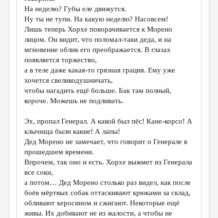
На неделю? Губы еле движутся.
Ну ты не тупи. На какую неделю? Насовсем!
Лишь теперь Хорхе поворачивается к Морено
лицом. Он видит, что поломал-таки деда, и на
мгновение облик его преображается. В глазах
появляется торжество,
а в теле даже какая-то грязная грация. Ему уже
хочется свеликодушничать,
чтобы нагадить ещё больше. Бак там полный,
короче. Можешь не подливать.
Эх, пропал Генерал. А какой был пёс! Кане-корсо! А
клычища были какие! А лапы!
Дед Морено не замечает, что говорит о Генерале в
прошедшем времени.
Впрочем, так оно и есть. Хорхе выжмет из Генерала
все соки,
а потом… Дед Морено столько раз видел, как после
боёв мёртвых собак оттаскивают крюками за склад,
обливают керосином и сжигают. Некоторые ещё
живы. Их добивают не из жалости, а чтобы не