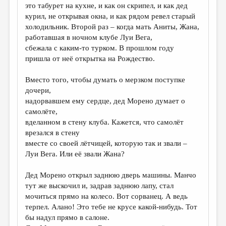
это табурет на кухне, и как он скрипел, и как дед
курил, не открывая окна, и как рядом ревел старый
холодильник. Второй раз – когда мать Аниты, Жана,
работавшая в ночном клубе Луи Вега,
сбежала с каким-то турком. В прошлом году
пришла от неё открытка на Рождество.
Вместо того, чтобы думать о мерзком поступке
дочери,
надорвавшем ему сердце, дед Морено думает о
самолёте,
вделанном в стену клуба. Кажется, что самолёт
врезался в стену
вместе со своей лётчицей, которую так и звали –
Луи Вега. Или её звали Жана?
Дед Морено открыл заднюю дверь машины. Манчо
тут же выскочил и, задрав заднюю лапу, стал
мочиться прямо на колесо. Вот сорванец. А ведь
терпел. Алано! Это тебе не крусе какой-нибудь. Тот
бы надул прямо в салоне.