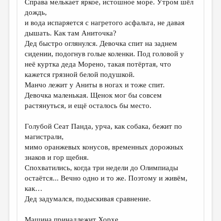
Справа мелькает яркое, истошное море. Утром шёл
дождь,
и вода испаряется с нагретого асфальта, не давая
дышать. Как там Аниточка?
Дед быстро оглянулся. Девочка спит на заднем
сидении, подогнув голые коленки. Под головой у
неё куртка деда Морено, такая потёртая, что
кажется грязной белой подушкой.
Манчо лежит у Аниты в ногах и тоже спит.
Девочка маленькая. Щенок мог бы совсем
растянуться, и ещё осталось бы место.
Голубой Сеат Панда, урча, как собака, бежит по
магистрали,
мимо оранжевых конусов, временных дорожных
знаков и гор щебня.
Спохватились, когда три недели до Олимпиады
остаётся... Вечно одно и то же. Поэтому и живём,
как…
Дед задумался, подыскивая сравнение.
Машина принадлежит Хорхе.