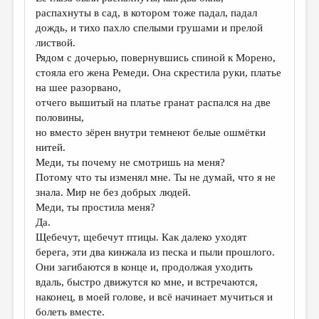
распахнуты в сад, в котором тоже падал, падал
дождь, и тихо пахло спелыми грушами и прелой
листвой.
Рядом с дочерью, повернувшись спиной к Морено,
стояла его жена Ремеди. Она скрестила руки, платье
на шее разорвано,
отчего вышитый на платье гранат распался на две
половины,
но вместо зёрен внутри темнеют белые ошмётки
нитей.
Меди, ты почему не смотришь на меня?
Потому что ты изменял мне. Ты не думай, что я не
знала. Мир не без добрых людей.
Меди, ты простила меня?
Да.
Щебечут, щебечут птицы. Как далеко уходят
берега, эти два кинжала из песка и пыли прошлого.
Они загибаются в конце и, продолжая уходить
вдаль, быстро движутся ко мне, и встречаются,
наконец, в моей голове, и всё начинает мучиться и
болеть вместе.