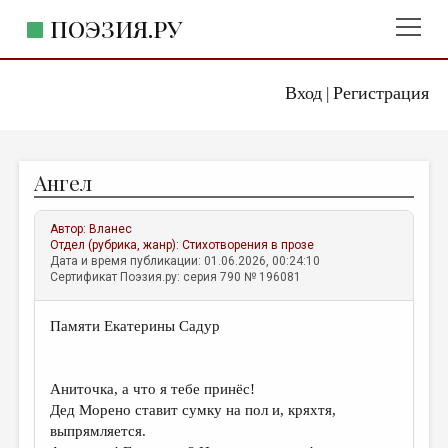
ПОЭЗИЯ.РУ
Вход
Регистрация
ГЛАВНОЕ МЕНЮ
|
ПОЭЗИЯ.РУ
ИЗДАТЕЛЬСТВО
Ангел
ЖАНРЫ
АВТОРЫ
Автор:
Вланес
Отдел (рубрика, жанр):
Стихотворения в прозе
КОММЕНТАРИИ
Дата и время публикации: 01.06.2026, 00:24:10
Сертификат Поэзия.ру: серия 790 № 196081
ЛИТСАЛОН
Памяти Екатерины Садур
НОВОСТИ
ПРАВИЛА САЙТА
Аниточка, а что я тебе принёс!
Дед Морено ставит сумку на пол и, кряхтя,
ОТДЕЛЫ И РУБРИКИ
выпрямляется.
ИЗБРАННОЕ