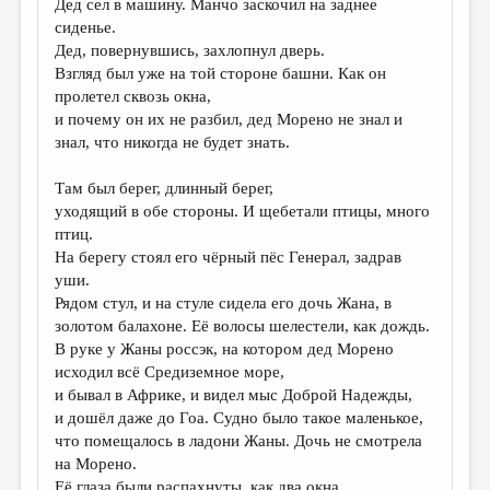
Дед сел в машину. Манчо заскочил на заднее
сиденье.
Дед, повернувшись, захлопнул дверь.
Взгляд был уже на той стороне башни. Как он
пролетел сквозь окна,
и почему он их не разбил, дед Морено не знал и
знал, что никогда не будет знать.
Там был берег, длинный берег,
уходящий в обе стороны. И щебетали птицы, много
птиц.
На берегу стоял его чёрный пёс Генерал, задрав
уши.
Рядом стул, и на стуле сидела его дочь Жана, в
золотом балахоне. Её волосы шелестели, как дождь.
В руке у Жаны россэк, на котором дед Морено
исходил всё Средиземное море,
и бывал в Африке, и видел мыс Доброй Надежды,
и дошёл даже до Гоа. Судно было такое маленькое,
что помещалось в ладони Жаны. Дочь не смотрела
на Морено.
Её глаза были распахнуты, как два окна,