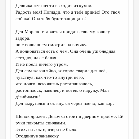
МАЛАЯ ПРОЗА
Девочка лет шести выходит из кухни.
Радость моя! Погляди, что я тебе принёс! Это твоя
ЭССЕИСТИКА
собака! Она тебя будет защищать!
ЛИТЕРАТУРОВЕДЕНИЕ
Дед Морено старается придать своему голосу
КУЛЬТУРОВЕДЕНИЕ
задора,
но с волнением смотрит на внучку.
ПУБЛИЦИСТИКА
А волноваться есть о чём. Она очень уж бледная
РЕЦЕНЗИРОВАНИЕ
сегодня, даже белая.
И не поела ничего утром.
ЦИКЛЫ ПУБЛИКАЦИЙ
Дед сам жевал яйцо, которое сварил для неё,
чувствуя, как что-то внутри него,
ТРЕДИАКОВСКИЙ
что долго, всю жизнь растапливалось,
МЕДИА
растопилось, наконец, и потекло наружу. Мал
д’энбиамэн!
ВКОНТАКТЕ
Дед выругался и оглянулся через плечо, как вор.
Щенок дрожит. Девочка стоит в дверном проёме. Её
руки покрыты синяками.
Этих, на локте, вчера не было.
Отодвинув занавеску,