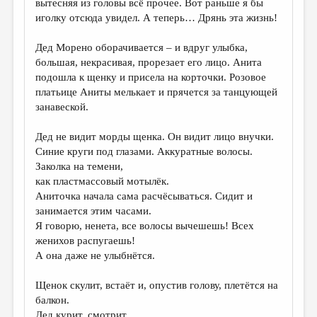
вытесняя из головы всё прочее. Вот раньше я бы
иголку отсюда увидел. А теперь… Дрянь эта жизнь!
Дед Морено оборачивается – и вдруг улыбка,
большая, некрасивая, прорезает его лицо. Анита
подошла к щенку и присела на корточки. Розовое
платьице Аниты мелькает и прячется за танцующей
занавеской.
Дед не видит морды щенка. Он видит лицо внучки.
Синие круги под глазами. Аккуратные волосы.
Заколка на темени,
как пластмассовый мотылёк.
Аниточка начала сама расчёсываться. Сидит и
занимается этим часами.
Я говорю, ненета, все волосы вычешешь! Всех
женихов распугаешь!
А она даже не улыбнётся.
Щенок скулит, встаёт и, опустив голову, плетётся на
балкон.
Дед курит, смотрит.