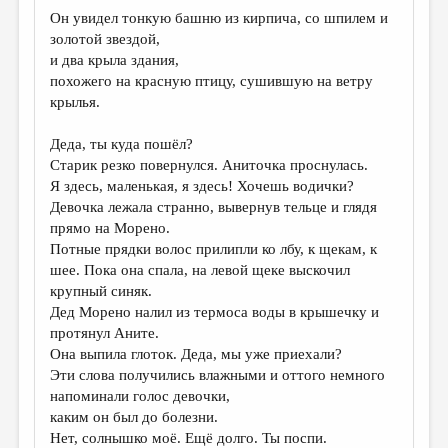
Он увидел тонкую башню из кирпича, со шпилем и
золотой звездой,
и два крыла здания,
похожего на красную птицу, сушившую на ветру
крылья.
Деда, ты куда пошёл?
Старик резко повернулся. Аниточка проснулась.
Я здесь, маленькая, я здесь! Хочешь водички?
Девочка лежала странно, вывернув тельце и глядя
прямо на Морено.
Потные прядки волос прилипли ко лбу, к щекам, к
шее. Пока она спала, на левой щеке выскочил
крупный синяк.
Дед Морено налил из термоса воды в крышечку и
протянул Аните.
Она выпила глоток. Деда, мы уже приехали?
Эти слова получились влажными и оттого немного
напоминали голос девочки,
каким он был до болезни.
Нет, солнышко моё. Ещё долго. Ты поспи.