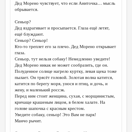
Дед Морено чувствует, что если Аниточка… мысль
обрывается.
Сеньор?
Дед вздрагивает и просыпается. Глаза ещё летят,
ещё блуждают.
Сеньор? Сеньор!
Кто-то треплет его за плечо. Дед Морено открывает
глаза.
Сеньор, тут нельзя собаку! Немедленно уведите!
Дед Морено никак не может сообразить, где он.
Полуденное солнце нагрело куртку, левая щека тоже
пылает. Он трясёт головой. Золотая волна катится,
катится по берегу моря, унося и птиц, и дочь, и
жену, и маленький россэк.
Перед ним стоит женщина, сухая, с морщинистым,
кричаще крашеным лицом, в белом халате. На
голове шапочка с красным крестом.
Уведите собаку, сеньор! Это Вам не парк!
Манчо рычит.