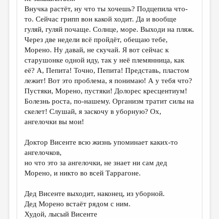
Внучка растёт, ну что ты хочешь? Подцепила что-
то. Сейчас грипп вон какой ходит. Да и вообще
гуляй, гуляй почаще. Солнце, море. Выходи на пляж.
Через две недели всё пройдёт, обещаю тебе,
Морено. Ну давай, не скучай. Я вот сейчас к
старушонке одной иду, так у неё племянница, как
её? А, Пепита! Точно, Пепита! Представь, пластом
лежит! Вот это проблема, я понимаю! А у тебя что?
Пустяки, Морено, пустяки! Долорес кресцентиум!
Болезнь роста, по-нашему. Организм тратит силы на
скелет! Слушай, я заскочу в уборную? Ох,
ангелочки вы мои!
Доктор Висенте всю жизнь упоминает каких-то
ангелочков,
но что это за ангелочки, не знает ни сам дед
Морено, и никто во всей Таррагоне.
Дед Висенте выходит, наконец, из уборной.
Дед Морено встаёт рядом с ним.
Худой, лысый Висенте