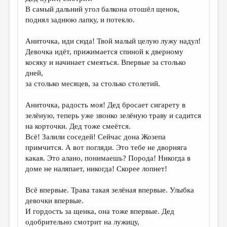
В самый дальний угол балкона отошёл щенок,
поднял заднюю лапку, и потекло.
Аниточка, иди сюда! Твой малый целую лужу надул!
Девочка идёт, прижимается спиной к дверному
косяку и начинает смеяться. Впервые за столько
дней,
за столько месяцев, за столько столетий.
Аниточка, радость моя! Дед бросает сигарету в
зелёную, теперь уже звонко зелёную траву и садится
на корточки. Дед тоже смеётся.
Всё! Залили соседей! Сейчас дона Жозепа
примчится. А вот погляди. Это тебе не дворняга
какая. Это алано, понимаешь? Порода! Никогда в
доме не наляпает, никогда! Скорее лопнет!
Всё впервые. Трава такая зелёная впервые. Улыбка
девочки впервые.
И гордость за щенка, она тоже впервые. Дед
одобрительно смотрит на лужицу,