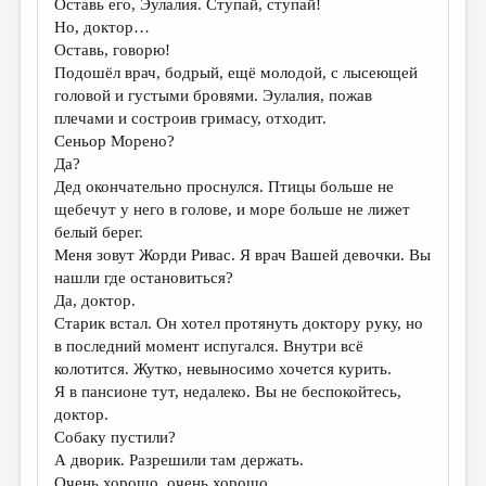
Оставь его, Эулалия. Ступай, ступай!
Но, доктор…
Оставь, говорю!
Подошёл врач, бодрый, ещё молодой, с лысеющей
головой и густыми бровями. Эулалия, пожав
плечами и состроив гримасу, отходит.
Сеньор Морено?
Да?
Дед окончательно проснулся. Птицы больше не
щебечут у него в голове, и море больше не лижет
белый берег.
Меня зовут Жорди Ривас. Я врач Вашей девочки. Вы
нашли где остановиться?
Да, доктор.
Старик встал. Он хотел протянуть доктору руку, но
в последний момент испугался. Внутри всё
колотится. Жутко, невыносимо хочется курить.
Я в пансионе тут, недалеко. Вы не беспокойтесь,
доктор.
Собаку пустили?
А дворик. Разрешили там держать.
Очень хорошо, очень хорошо.