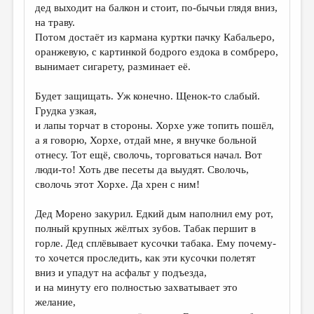
дед выходит на балкон и стоит, по-бычьи глядя вниз,
на траву.
Потом достаёт из кармана куртки пачку Кабальеро,
оранжевую, с картинкой бодрого ездока в сомбреро,
вынимает сигарету, разминает её.
Будет защищать. Уж конечно. Щенок-то слабый.
Грудка узкая,
и лапы торчат в стороны. Хорхе уже топить пошёл,
а я говорю, Хорхе, отдай мне, я внучке больной
отнесу. Тот ещё, сволочь, торговаться начал. Вот
люди-то! Хоть две песеты да выудят. Сволочь,
сволочь этот Хорхе. Да хрен с ним!
Дед Морено закурил. Едкий дым наполнил ему рот,
полный крупных жёлтых зубов. Табак першит в
горле. Дед сплёвывает кусочки табака. Ему почему-
то хочется проследить, как эти кусочки полетят
вниз и упадут на асфальт у подъезда,
и на минуту его полностью захватывает это
желание,