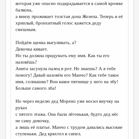
которая уже опасно подкрадывается к самой кромке
балкона,
а внизу проживает толстая дона Жозепа. Теперь и её
хриплый, бронхитный голос кажется деду
смешным.
Пойдём щенка выгуливать, а?
Девочка кивает.
Но ты должна придумать ему имя. Как ты его
назовёшь?
Анита засунула палец в рот. Не знаешь? А я тебе
помогу! Давай назовём его Манчо? Как тебе такое
имя, солнышко? Вон какое пятнище у него на лбу!
Больше самого лба!
Но через неделю дед Морено уже носил внучку на
руках
с пятого этажа. Она была лёгонькая, будто дед нёс
не саму девочку,
а лишь её платье. Манчо с трудом давались высокие
ступеньки. Дед кряхтел и сипел.