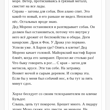
море. Ветер, протискиваясь в грязный металл,
свистит на все лады.
Справа – загоны для собак. Вон алано спит. Это
какой-то новый, я его раньше не видел. Неплохой
пёс. Остальных вроде знаю.
Дед Морено остановился и разглядывает собак. Он
должен был остановиться, потому что внутри у
него всё дрожит от беспокойства и обиды. Доги
канарские. Драк и Фок. У Драка ухо порвано.
Успели уже. А Барон где? Опять в клетке! Дед
Морено качает головой. Майоркский мастиф Барон
блюёт, когда его запирают. Просил же столько раз!
Что быку говорить в рог… С края – загон для
метисов, крусе. Эти так себе. На затравку.
Воняет мочой и сырым деревом. И солярка эта.
Если бы у меня был собачий нос, я бы тут за пять
минут сдох.
Хорхе беседует со своим телохранителем по кличке
Бульдог.
Слышь, цепь тут покороче. Брешет много. А пидару
этому Мучо скажи, что двести, не меньше. Не