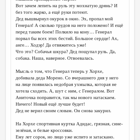
Вот зачем лепить на руль эту мохнатую дрянь? И
без того жарко, а ещё руки потеют.
Дед вышвырнул окурок в окно. Эх, пропал мой
Генерал! А сколько трудов на него положено! И ещё
перед таким боем! Полкило на кону… Генерал
порвал бы всех этих бестий. Большое сердце! Ах,
анге… Ходэр! Да отвяжитесь уже!
Что это? Собачья шкура? Дед пощупал руль. Да,
собака. Наша, наверное. Отвоевалась.
Мысль о том, что Генерал теперь у Хорхе,
добивала деда Морено. Со вчерашнего дня у него
на лице появилась недобрая ухмылка, которая не
хотела сходить. А, шут с ним, с Генералом. Вот
Аниточка поправится, так мы нового натаскаем.
Ничего! Новый ещё лучше будет!
Дед не верил своим словам. Он снова закурил.
На Хорхе спортивная куртка Адидас, грязная, сине-
зелёная, и белые кроссовки.
Ему лет сорок, но лицо уже испито и затаскано.