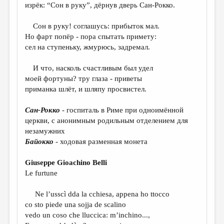
МАЛАЯ ПРОЗА
изрёк: “Сон в руку”, дёрнув дверь Сан-Рокко.
ЭССЕИСТИКА
Сон в руку! соглашусь: прибыток мал.
Но фарт попёр - пора спытать примету:
ЛИТЕРАТУРОВЕДЕНИЕ
сел на ступеньку, жмурюсь, задремал.
КУЛЬТУРОВЕДЕНИЕ
И что, насколь счастливым был удел
ПУБЛИЦИСТИКА
моей фортуны? тру глаза - приветы
приманка шлёт, и шляпу просвистел.
РЕЦЕНЗИРОВАНИЕ
ЦИКЛЫ ПУБЛИКАЦИЙ
Сан-Рокко
- госпиталь в Риме при одноимённой
церкви, с анонимным родильным отделением для
ТРЕДИАКОВСКИЙ
незамужних
Байокко
- ходовая разменная монета
МЕДИА
ВКОНТАКТЕ
Giuseppe Gioachino Belli
Le furtune
Ne l’usscì dda la cchiesa, appena ho ttocco
co sto piede una sojja de scalino
vedo un coso che lluccica: m’inchino...,