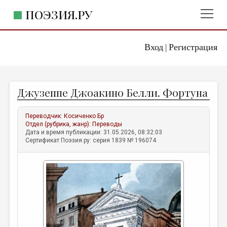
ПОЭЗИЯ.РУ
Вход
Регистрация
ГЛАВНОЕ МЕНЮ
|
ПОЭЗИЯ.РУ
ИЗДАТЕЛЬСТВО
Джузеппе Джоакино Белли. Фортуна
ЖАНРЫ
АВТОРЫ
Переводчик:
Косиченко Бр
Отдел (рубрика, жанр):
Переводы
КОММЕНТАРИИ
Дата и время публикации: 31.05.2026, 08:32:03
Сертификат Поэзия.ру: серия 1839 № 196074
ЛИТСАЛОН
НОВОСТИ
ПРАВИЛА САЙТА
ОТДЕЛЫ И РУБРИКИ
ИЗБРАННОЕ