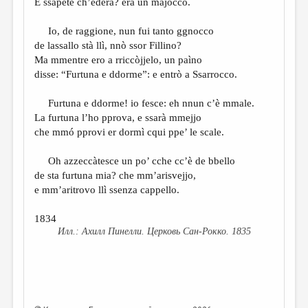
E ssapete ch’edèra? era un majocco.
Io, de raggione, nun fui tanto ggnocco
de lassallo stà llì, nnò ssor Fillino?
Ma mmentre ero a rriccòjjelo, un paìno
disse: “Furtuna e ddorme”: e entrò a Ssarrocco.
Furtuna e ddorme! io fesce: eh nnun c’è mmale.
La furtuna l’ho pprova, e ssarà mmejjo
che mmó pprovi er dormì cqui ppe’ le scale.
Oh azzeccàtesce un po’ cche cc’è de bbello
de sta furtuna mia? che mm’arisvejjo,
e mm’aritrovo llì ssenza cappello.
1834
Ахилл Пинелли. Церковь Сан-Рокко. 1835