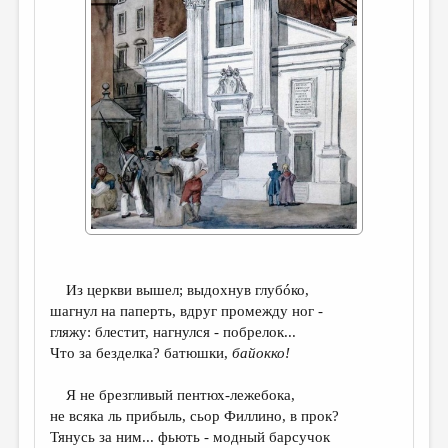
ДАЙДЖЕСТ
ПРОИЗВЕДЕНИЯ
ПЕРЕВОДЫ
КОНКУРСЫ
ДЕТСКАЯ КОМНАТА
КНИЖНАЯ ПОЛКА
ОБЗОР ЛИТЕРАТУРЫ
СТРАНИЦЫ ПАМЯТИ
Из церкви вышел; выдохнув глубóко,
ОБЪЯВЛЕНИЯ
шагнул на паперть, вдруг промежду ног -
гляжу: блестит, нагнулся - побрелок...
Что за безделка? батюшки,
байокко!
КОЛОНКА РЕДАКТОРА
РЕДКОЛЛЕГИЯ
Я не брезгливый пентюх-лежебока,
не всяка ль прибыль, сьор Филлино, в прок?
ОТ РЕДАКЦИИ
Тянусь за ним... фьють - модный барсучок