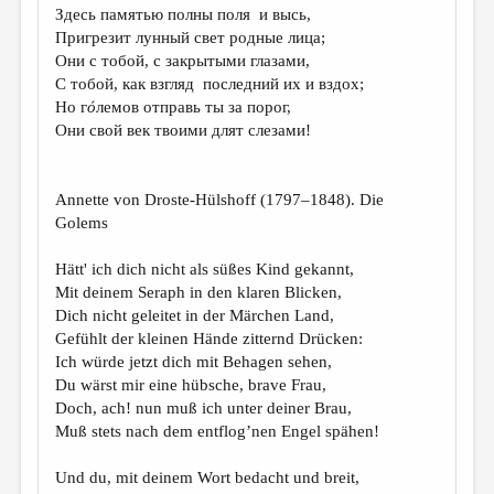
Здесь памятью полны поля и высь,
Пригрезит лунный свет родные лица;
Они с тобой, с закрытыми глазами,
С тобой, как взгляд последний их и вздох;
Но г
ό
лемов отправь ты за порог,
Они свой век твоими длят слезами!
Annette von Droste-Hülshoff (1797–1848). Die
Golems
Hätt' ich dich nicht als süßes Kind gekannt,
Mit deinem Seraph in den klaren Blicken,
Dich nicht geleitet in der Märchen Land,
Gefühlt der kleinen Hände zitternd Drücken:
Ich würde jetzt dich mit Behagen sehen,
Du wärst mir eine hübsche, brave Frau,
Doch, ach! nun muß ich unter deiner Brau,
Muß stets nach dem entflog’nen Engel spähen!
Und du, mit deinem Wort bedacht und breit,