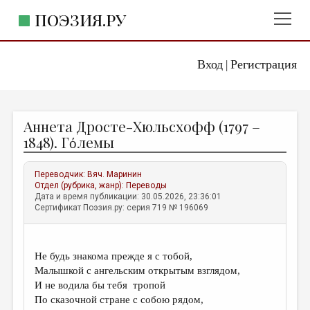
ПОЭЗИЯ.РУ
Вход
Регистрация
ГЛАВНОЕ МЕНЮ
|
ПОЭЗИЯ.РУ
ИЗДАТЕЛЬСТВО
Аннета Дросте-Хюльсхофф (1797 –
ЖАНРЫ
1848). Гόлемы
АВТОРЫ
Переводчик:
Вяч. Маринин
КОММЕНТАРИИ
Отдел (рубрика, жанр):
Переводы
Дата и время публикации: 30.05.2026, 23:36:01
ЛИТСАЛОН
Сертификат Поэзия.ру: серия 719 № 196069
НОВОСТИ
ПРАВИЛА САЙТА
Не будь знакома прежде я с тобой,
Малышкой с ангельским открытым взглядом,
ОТДЕЛЫ И РУБРИКИ
И не водила бы тебя тропой
По сказочной стране с собою рядом,
ИЗБРАННОЕ