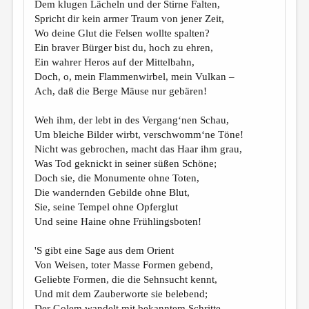
Dem klugen Lächeln und der Stirne Falten,
Spricht dir kein armer Traum von jener Zeit,
Wo deine Glut die Felsen wollte spalten?
Ein braver Bürger bist du, hoch zu ehren,
Ein wahrer Heros auf der Mittelbahn,
Doch, o, mein Flammenwirbel, mein Vulkan –
Ach, daß die Berge Mäuse nur gebären!
Weh ihm, der lebt in des Vergang‘nen Schau,
Um bleiche Bilder wirbt, verschwomm‘ne Töne!
Nicht was gebrochen, macht das Haar ihm grau,
Was Tod geknickt in seiner süßen Schöne;
Doch sie, die Monumente ohne Toten,
Die wandernden Gebilde ohne Blut,
Sie, seine Tempel ohne Opferglut
Und seine Haine ohne Frühlingsboten!
'S gibt eine Sage aus dem Orient
Von Weisen, toter Masse Formen gebend,
Geliebte Formen, die die Sehnsucht kennt,
Und mit dem Zauberworte sie belebend;
Der Golem wandelt mit bekanntem Schritte,