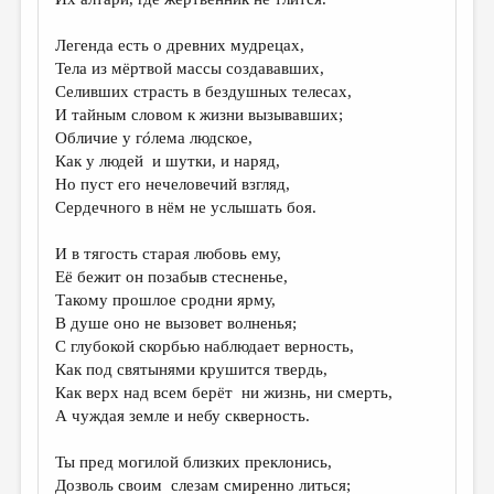
МАЛАЯ ПРОЗА
ЭССЕИСТИКА
Легенда есть о древних мудрецах,
Тела из мёртвой массы создававших,
ЛИТЕРАТУРОВЕДЕНИЕ
Селивших страсть в бездушных телесах,
И тайным словом к жизни вызывавших;
КУЛЬТУРОВЕДЕНИЕ
Обличие у г
ό
лема людское,
ПУБЛИЦИСТИКА
Как у людей и шутки, и наряд,
Но пуст его нечеловечий взгляд,
РЕЦЕНЗИРОВАНИЕ
Сердечного в нём не услышать боя.
ЦИКЛЫ ПУБЛИКАЦИЙ
И в тягость старая любовь ему,
ТРЕДИАКОВСКИЙ
Её бежит он позабыв стесненье,
Такому прошлое сродни ярму,
МЕДИА
В душе оно не вызовет волненья;
С глубокой скорбью наблюдает верность,
ВКОНТАКТЕ
Как под святынями крушится твердь,
Как верх над всем берёт ни жизнь, ни смерть,
А чуждая земле и небу скверность.
Ты пред могилой близких преклонись,
Дозволь своим слезам смиренно литься;