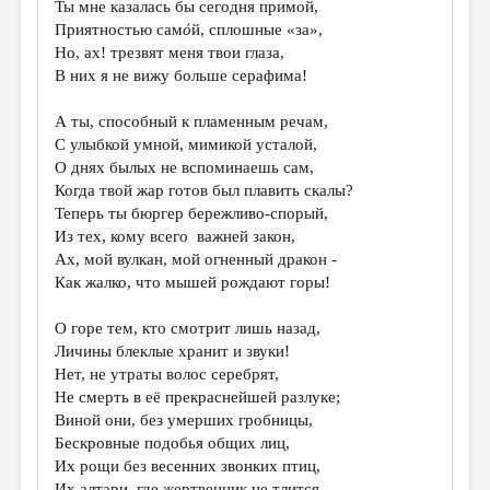
Ты мне казалась бы сегодня примой,
Приятностью сам
ό
й, сплошные «за»,
ДАЙДЖЕСТ
Но, ах! трезвят меня твои глаза,
ПРОИЗВЕДЕНИЯ
В них я не вижу больше серафима!
ПЕРЕВОДЫ
А ты, способный к пламенным речам,
С улыбкой умной, мимикой усталой,
КОНКУРСЫ
О днях былых не вспоминаешь сам,
ДЕТСКАЯ КОМНАТА
Когда твой жар готов был плавить скалы?
Теперь ты бюргер бережливо-спорый,
КНИЖНАЯ ПОЛКА
Из тех, кому всего важней закон,
Ах, мой вулкан, мой огненный дракон -
ОБЗОР ЛИТЕРАТУРЫ
Как жалко, что мышей рождают горы!
СТРАНИЦЫ ПАМЯТИ
O горе тем, кто смотрит лишь назад,
ОБЪЯВЛЕНИЯ
Личины блеклые хранит и звуки!
Нет, не утраты волос серебрят,
КОЛОНКА РЕДАКТОРА
Не смерть в её прекраснейшей разлуке;
РЕДКОЛЛЕГИЯ
Виной они, без умерших гробницы,
Бескровные подобья общих лиц,
ОТ РЕДАКЦИИ
Их рощи без весенних звонких птиц,
Их алтари, где жертвенник не тлится.