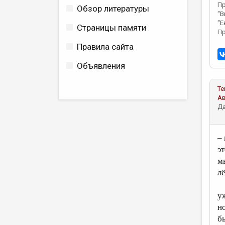
Пр
Обзор литературы
"В
"Е
Страницы памяти
Пр
Правила сайта
Объявления
Те
А
Да
–
э
м
л
у
н
б