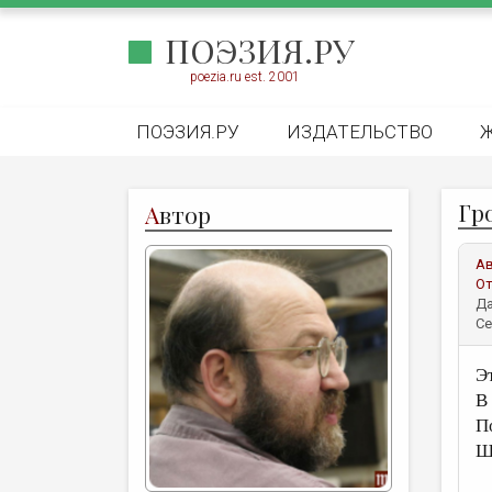
ПОЭЗИЯ.РУ
poezia.ru est. 2001
ПОЭЗИЯ.РУ
ИЗДАТЕЛЬСТВО
Гр
А
втор
А
От
Да
Се
Э
В
П
Щ