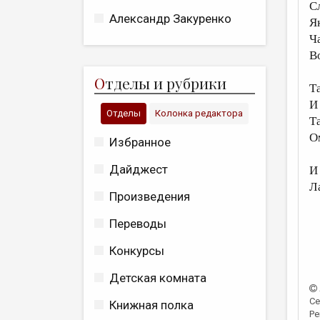
С
Александр Закуренко
Я
Ч
В
О
тделы и рубрики
Та
И
Отделы
Колонка редактора
Т
О
Избранное
Дайджест
И
Л
Произведения
Переводы
Конкурсы
Детская комната
Се
Книжная полка
Ре