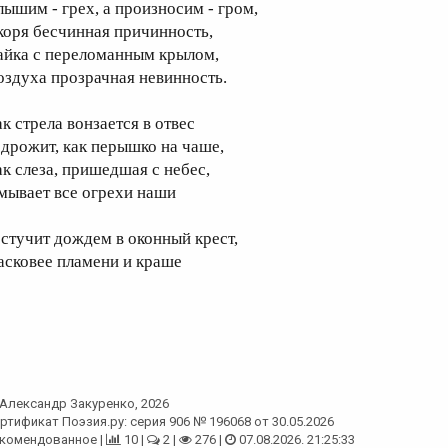
лышим - грех, а произносим - гром,
коря бесчинная причинность,
айка с переломанным крылом,
оздуха прозрачная невинность.
к стрела вонзается в отвес
 дрожит, как перышко на чаше,
ак слеза, пришедшая с небес,
мывает все огрехи наши
 стучит дождем в оконный крест,
асковее пламени и краше
Александр Закуренко
, 2026
ртификат Поэзия.ру: серия 906 № 196068 от 30.05.2026
комендованное |
10 |
2 |
276 |
07.08.2026. 21:25:33