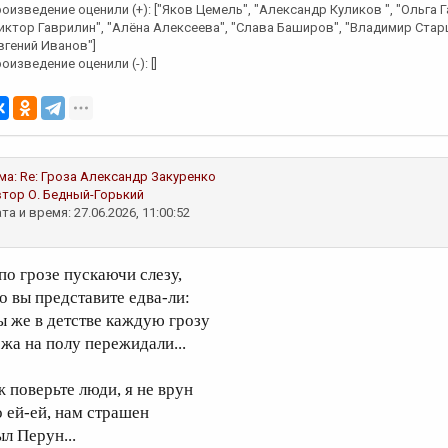
оизведение оценили (+): ["Яков Цемель", "Александр Куликов ", "Ольга 
иктор Гаврилин", "Алёна Алексеева", "Слава Баширов", "Владимир Старш
вгений Иванов"]
оизведение оценили (-): []
ма:
Re: Гроза
Александр Закуренко
втор
О. Бедный-Горький
та и время: 27.06.2026, 11:00:52
 по грозе пускаючи слезу,
то вы представите едва-ли:
ы же в детстве каждую грозу
ёжа на полу пережидали...
ж поверьте люди, я не врун
о ей-ей, нам страшен
ыл Перун...