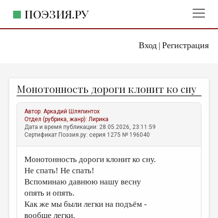
ПОЭЗИЯ.РУ
Вход
Регистрация
ГЛАВНОЕ МЕНЮ
|
ПОЭЗИЯ.РУ
ИЗДАТЕЛЬСТВО
Монотонность дороги клонит ко сну
ЖАНРЫ
АВТОРЫ
Автор:
Аркадий Шляпинтох
Отдел (рубрика, жанр):
Лирика
КОММЕНТАРИИ
Дата и время публикации: 28.05.2026, 23:11:59
Сертификат Поэзия.ру: серия 1275 № 196040
ЛИТСАЛОН
Монотонность дороги клонит ко сну.
НОВОСТИ
Не спать! Не спать!
ПРАВИЛА САЙТА
Вспоминаю давнюю нашу весну
опять и опять.
ОТДЕЛЫ И РУБРИКИ
Как же мы были легки на подъём -
ИЗБРАННОЕ
вообще легки.