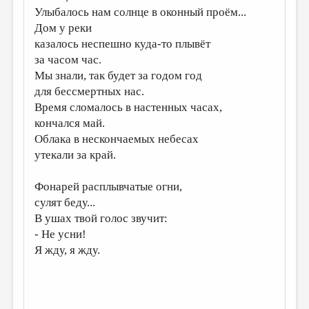
Улыбалось нам солнце в оконный проём...
ДАЙДЖЕСТ
Дом у реки
казалось неспешно куда-то плывёт
ПРОИЗВЕДЕНИЯ
за часом час.
ПЕРЕВОДЫ
Мы знали, так будет за годом год
для бессмертных нас.
КОНКУРСЫ
Время сломалось в настенных часах,
ДЕТСКАЯ КОМНАТА
кончался май.
Облака в нескончаемых небесах
КНИЖНАЯ ПОЛКА
утекали за край.
ОБЗОР ЛИТЕРАТУРЫ
Фонарей расплывчатые огни,
СТРАНИЦЫ ПАМЯТИ
сулят беду...
ОБЪЯВЛЕНИЯ
В ушах твой голос звучит:
- Не усни!
КОЛОНКА РЕДАКТОРА
Я жду, я жду.
РЕДКОЛЛЕГИЯ
ОТ РЕДАКЦИИ