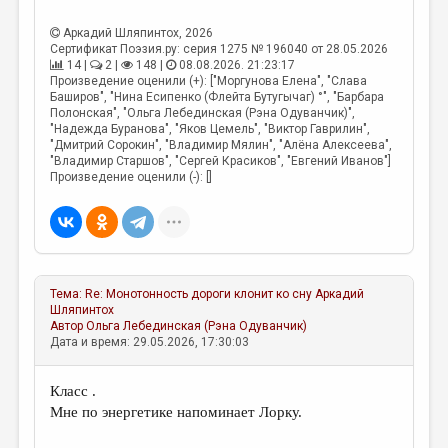
МАЛАЯ ПРОЗА
Аркадий Шляпинтох
, 2026
ЭССЕИСТИКА
Сертификат Поэзия.ру: серия 1275 № 196040 от 28.05.2026
14 |
2 |
148 |
08.08.2026. 21:23:17
ЛИТЕРАТУРОВЕДЕНИЕ
Произведение оценили (+): ["Моргунова Елена", "Слава
Баширов", "Нина Есипенко (Флейта Бутугычаг) °", "Барбара
КУЛЬТУРОВЕДЕНИЕ
Полонская", "Ольга Лебединская (Рэна Одуванчик)",
"Надежда Буранова", "Яков Цемель", "Виктор Гаврилин",
ПУБЛИЦИСТИКА
"Дмитрий Сорокин", "Владимир Мялин", "Алёна Алексеева",
"Владимир Старшов", "Сергей Красиков", "Евгений Иванов"]
Произведение оценили (-): []
РЕЦЕНЗИРОВАНИЕ
ЦИКЛЫ ПУБЛИКАЦИЙ
ТРЕДИАКОВСКИЙ
МЕДИА
Тема:
Re: Монотонность дороги клонит ко сну
Аркадий
Шляпинтох
ВКОНТАКТЕ
Автор
Ольга Лебединская (Рэна Одуванчик)
Дата и время: 29.05.2026, 17:30:03
Класс .
Мне по энергетике напоминает Лорку.