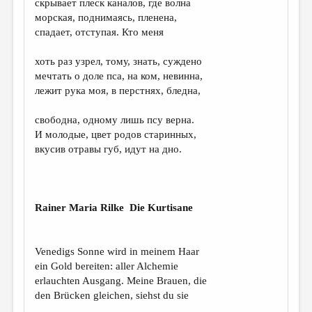
скрывает плеск каналов, где волна
морская, поднимаясь, пленена,
ДАЙДЖЕСТ
спадает, отступая. Кто меня
ПРОИЗВЕДЕНИЯ
хоть раз узрел, тому, знать, суждено
ПЕРЕВОДЫ
мечтать о доле пса, на ком, невинна,
лежит рука моя, в перстнях, бледна,
КОНКУРСЫ
ДЕТСКАЯ КОМНАТА
свободна, одному лишь псу верна.
И молодые, цвет родов старинных,
КНИЖНАЯ ПОЛКА
вкусив отравы губ, идут на дно.
ОБЗОР ЛИТЕРАТУРЫ
СТРАНИЦЫ ПАМЯТИ
Rainer Maria Rilke Die Kurtisane
ОБЪЯВЛЕНИЯ
КОЛОНКА РЕДАКТОРА
Venedigs Sonne wird in meinem Haar
ein Gold bereiten: aller Alchemie
РЕДКОЛЛЕГИЯ
erlauchten Ausgang. Meine Brauen, die
ОТ РЕДАКЦИИ
den Brücken gleichen, siehst du sie