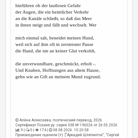
МАЛАЯ ПРОЗА
hinführen ob der lautlosen Gefahr
der Augen, die ein heimlicher Verkehr
ЭССЕИСТИКА
an die Kanäle schließt, so daß das Meer
ЛИТЕРАТУРОВЕДЕНИЕ
in ihnen steigt und fällt und wechselt. Wer
КУЛЬТУРОВЕДЕНИЕ
mich einmal sah, beneidet meinen Hund,
weil sich auf ihm oft in zerstreuter Pause
ПУБЛИЦИСТИКА
die Hand, die nie an keiner Glut verkohlt,
РЕЦЕНЗИРОВАНИЕ
die unverwundbare, geschmückt, erholt -.
ЦИКЛЫ ПУБЛИКАЦИЙ
Und Knaben, Hoffnungen aus altem Hause,
gehn wie an Gift an meinem Mund zugrund.
ТРЕДИАКОВСКИЙ
МЕДИА
ВКОНТАКТЕ
Алёна Алексеева
, поэтический перевод, 2026
Сертификат Поэзия.ру: серия 338 № 196026 от 26.05.2026
9 |
0 |
174 |
08.08.2026. 15:20:58
Произведение оценили (+): ["Аркадий Шляпинтох", "Сергей