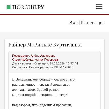
ПОЭЗИЯ.РУ
Вход
Регистрация
ГЛАВНОЕ МЕНЮ
|
ПОЭЗИЯ.РУ
ИЗДАТЕЛЬСТВО
Райнер М. Рильке Куртизанка
ЖАНРЫ
АВТОРЫ
Переводчик:
Алёна Алексеева
Отдел (рубрика, жанр):
Переводы
КОММЕНТАРИИ
Дата и время публикации: 26.05.2026, 17:57:44
Сертификат Поэзия.ру: серия 338 № 196026
ЛИТСАЛОН
В Венецианском солнце – словно злато
НОВОСТИ
расплавленное – светлый локон льет
ПРАВИЛА САЙТА
алхимия, моих бровей разлет
мостам подобен, видишь, он ведет
ОТДЕЛЫ И РУБРИКИ
над взором, что, падением чреватый,
ИЗБРАННОЕ