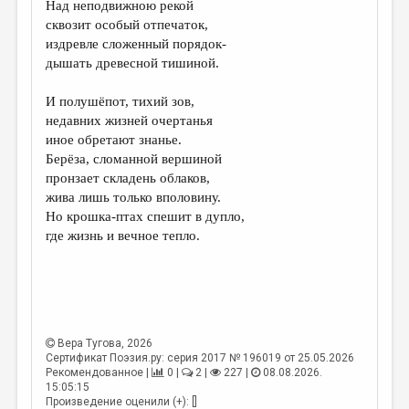
Над неподвижною рекой
сквозит особый отпечаток,
ДАЙДЖЕСТ
издревле сложенный порядок-
ПРОИЗВЕДЕНИЯ
дышать древесной тишиной.
ПЕРЕВОДЫ
И полушёпот, тихий зов,
недавних жизней очертанья
КОНКУРСЫ
иное обретают знанье.
ДЕТСКАЯ КОМНАТА
Берёза, сломанной вершиной
пронзает складень облаков,
КНИЖНАЯ ПОЛКА
жива лишь только вполовину.
Но крошка-птах спешит в дупло,
ОБЗОР ЛИТЕРАТУРЫ
где жизнь и вечное тепло.
СТРАНИЦЫ ПАМЯТИ
ОБЪЯВЛЕНИЯ
КОЛОНКА РЕДАКТОРА
Вера Тугова
, 2026
РЕДКОЛЛЕГИЯ
Сертификат Поэзия.ру: серия 2017 № 196019 от 25.05.2026
Рекомендованное |
0 |
2 |
227 |
08.08.2026.
ОТ РЕДАКЦИИ
15:05:15
Произведение оценили (+): []