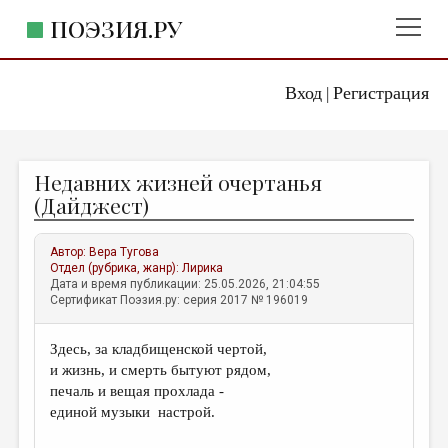
ПОЭЗИЯ.РУ
Вход
Регистрация
ГЛАВНОЕ МЕНЮ
|
ПОЭЗИЯ.РУ
ИЗДАТЕЛЬСТВО
Недавних жизней очертанья
ЖАНРЫ
(Дайджест)
АВТОРЫ
Автор:
Вера Тугова
КОММЕНТАРИИ
Отдел (рубрика, жанр):
Лирика
Дата и время публикации: 25.05.2026, 21:04:55
ЛИТСАЛОН
Сертификат Поэзия.ру: серия 2017 № 196019
НОВОСТИ
Здесь, за кладбищенской чертой,
ПРАВИЛА САЙТА
и жизнь, и смерть бытуют рядом,
печаль и вещая прохлада -
ОТДЕЛЫ И РУБРИКИ
единой музыки настрой.
ИЗБРАННОЕ