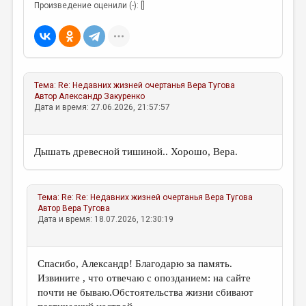
МАЛАЯ ПРОЗА
Произведение оценили (-): []
ЭССЕИСТИКА
ЛИТЕРАТУРОВЕДЕНИЕ
КУЛЬТУРОВЕДЕНИЕ
Тема:
Re: Недавних жизней очертанья
Вера Тугова
Автор
Александр Закуренко
ПУБЛИЦИСТИКА
Дата и время: 27.06.2026, 21:57:57
РЕЦЕНЗИРОВАНИЕ
ЦИКЛЫ ПУБЛИКАЦИЙ
Дышать древесной тишиной.. Хорошо, Вера.
ТРЕДИАКОВСКИЙ
МЕДИА
Тема:
Re: Re: Недавних жизней очертанья
Вера Тугова
Автор
Вера Тугова
ВКОНТАКТЕ
Дата и время: 18.07.2026, 12:30:19
Спасибо, Александр! Благодарю за память.
Извините , что отвечаю с опозданием: на сайте
почти не бываю.Обстоятельства жизни сбивают