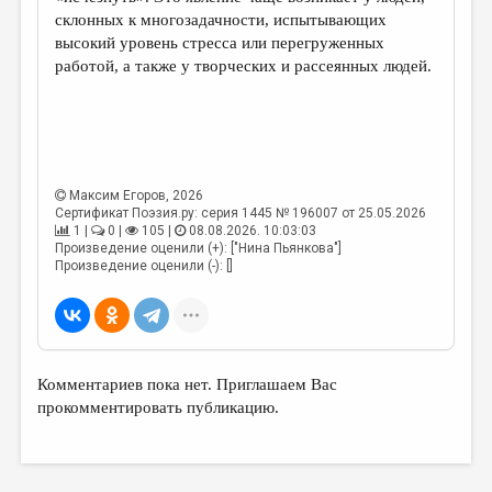
МАЛАЯ ПРОЗА
склонных к многозадачности, испытывающих
высокий уровень стресса или перегруженных
ЭССЕИСТИКА
работой, а также у творческих и рассеянных людей.
ЛИТЕРАТУРОВЕДЕНИЕ
КУЛЬТУРОВЕДЕНИЕ
ПУБЛИЦИСТИКА
Максим Егоров
, 2026
РЕЦЕНЗИРОВАНИЕ
Сертификат Поэзия.ру: серия 1445 № 196007 от 25.05.2026
1 |
0 |
105 |
08.08.2026. 10:03:03
ЦИКЛЫ ПУБЛИКАЦИЙ
Произведение оценили (+): ["Нина Пьянкова"]
Произведение оценили (-): []
ТРЕДИАКОВСКИЙ
МЕДИА
ВКОНТАКТЕ
Комментариев пока нет. Приглашаем Вас
прокомментировать публикацию.