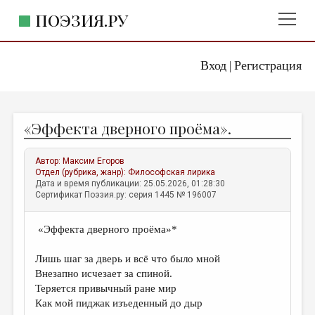
ПОЭЗИЯ.РУ
Вход
Регистрация
ГЛАВНОЕ МЕНЮ
|
ПОЭЗИЯ.РУ
ИЗДАТЕЛЬСТВО
«Эффекта дверного проёма».
ЖАНРЫ
АВТОРЫ
Автор:
Максим Егоров
Отдел (рубрика, жанр):
Философская лирика
КОММЕНТАРИИ
Дата и время публикации: 25.05.2026, 01:28:30
Сертификат Поэзия.ру: серия 1445 № 196007
ЛИТСАЛОН
«Эффекта дверного проёма»*
НОВОСТИ
ПРАВИЛА САЙТА
Лишь шаг за дверь и всё что было мной
Внезапно исчезает за спиной.
Теряется привычный ране мир
ОТДЕЛЫ И РУБРИКИ
Как мой пиджак изъеденный до дыр
ИЗБРАННОЕ