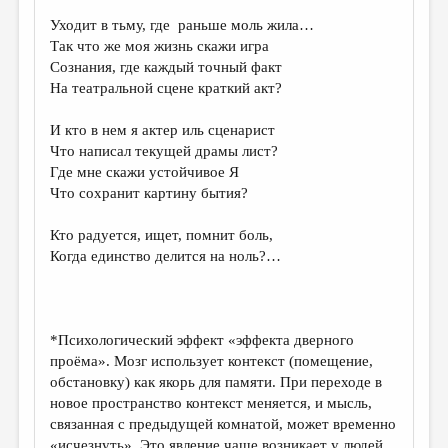
Уходит в тьму, где раньше моль жила…
ДАЙДЖЕСТ
Так что же моя жизнь скажи игра
ПРОИЗВЕДЕНИЯ
Сознания, где каждый точный факт
На театральной сцене краткий акт?
ПЕРЕВОДЫ
И кто в нем я актер иль сценарист
КОНКУРСЫ
Что написал текущей драмы лист?
ДЕТСКАЯ КОМНАТА
Где мне скажи устойчивое Я
Что сохранит картину бытия?
КНИЖНАЯ ПОЛКА
Кто радуется, ищет, помнит боль,
ОБЗОР ЛИТЕРАТУРЫ
Когда единство делится на ноль?…
СТРАНИЦЫ ПАМЯТИ
ОБЪЯВЛЕНИЯ
*Психологический эффект «эффекта дверного
КОЛОНКА РЕДАКТОРА
проёма». Мозг использует контекст (помещение,
обстановку) как якорь для памяти. При переходе в
РЕДКОЛЛЕГИЯ
новое пространство контекст меняется, и мысль,
ОТ РЕДАКЦИИ
связанная с предыдущей комнатой, может временно
«исчезнуть». Это явление чаще возникает у людей,