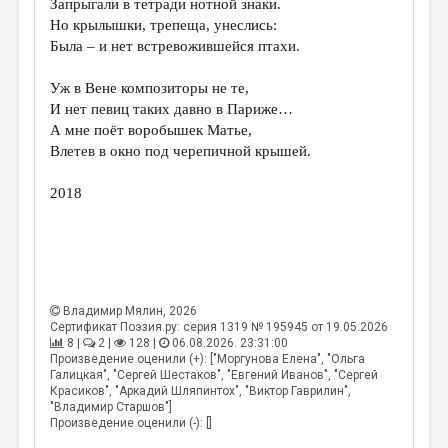
Запрыгали в тетради нотной знаки.
Но крылышки, трепеща, унеслись:
ДАЙДЖЕСТ
Была – и нет встревожившейся птахи.
ПРОИЗВЕДЕНИЯ
Уж в Вене композиторы не те,
ПЕРЕВОДЫ
И нет певиц таких давно в Париже…
А мне поёт воробышек Матье,
КОНКУРСЫ
Влетев в окно под черепичной крышей.
ДЕТСКАЯ КОМНАТА
2018
КНИЖНАЯ ПОЛКА
ОБЗОР ЛИТЕРАТУРЫ
СТРАНИЦЫ ПАМЯТИ
ОБЪЯВЛЕНИЯ
Владимир Мялин
, 2026
Сертификат Поэзия.ру: серия 1319 № 195945 от 19.05.2026
8 |
2 |
128 |
06.08.2026. 23:31:00
КОЛОНКА РЕДАКТОРА
Произведение оценили (+): ["Моргунова Елена", "Ольга
Галицкая", "Сергей Шестаков", "Евгений Иванов", "Сергей
РЕДКОЛЛЕГИЯ
Красиков", "Аркадий Шляпинтох", "Виктор Гаврилин",
"Владимир Старшов"]
ОТ РЕДАКЦИИ
Произведение оценили (-): []