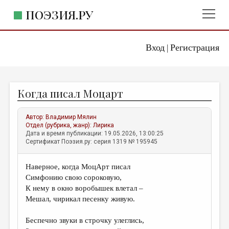
ПОЭЗИЯ.РУ
Вход
Регистрация
ГЛАВНОЕ МЕНЮ
|
ПОЭЗИЯ.РУ
ИЗДАТЕЛЬСТВО
Когда писал Моцарт
ЖАНРЫ
АВТОРЫ
Автор:
Владимир Мялин
Отдел (рубрика, жанр):
Лирика
КОММЕНТАРИИ
Дата и время публикации: 19.05.2026, 13:00:25
Сертификат Поэзия.ру: серия 1319 № 195945
ЛИТСАЛОН
Наверное, когда МоцАрт писал
НОВОСТИ
Симфонию свою сороковую,
ПРАВИЛА САЙТА
К нему в окно воробышек влетал –
Мешал, чирикал песенку живую.
ОТДЕЛЫ И РУБРИКИ
Беспечно звуки в строчку улеглись,
ИЗБРАННОЕ