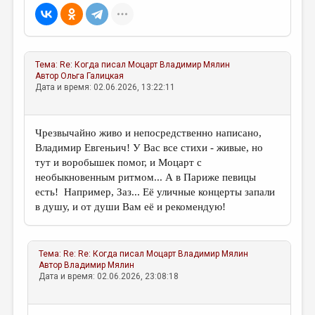
МАЛАЯ ПРОЗА
ЭССЕИСТИКА
ЛИТЕРАТУРОВЕДЕНИЕ
Тема:
Re: Когда писал Моцарт
Владимир Мялин
Автор
Ольга Галицкая
КУЛЬТУРОВЕДЕНИЕ
Дата и время: 02.06.2026, 13:22:11
ПУБЛИЦИСТИКА
РЕЦЕНЗИРОВАНИЕ
Чрезвычайно живо и непосредственно написано,
Владимир Евгеньич! У Вас все стихи - живые, но
ЦИКЛЫ ПУБЛИКАЦИЙ
тут и воробышек помог, и Моцарт с
ТРЕДИАКОВСКИЙ
необыкновенным ритмом... А в Париже певицы
есть! Например, Заз... Её уличные концерты запали
МЕДИА
в душу, и от души Вам её и рекомендую!
ВКОНТАКТЕ
Тема:
Re: Re: Когда писал Моцарт
Владимир Мялин
Автор
Владимир Мялин
Дата и время: 02.06.2026, 23:08:18