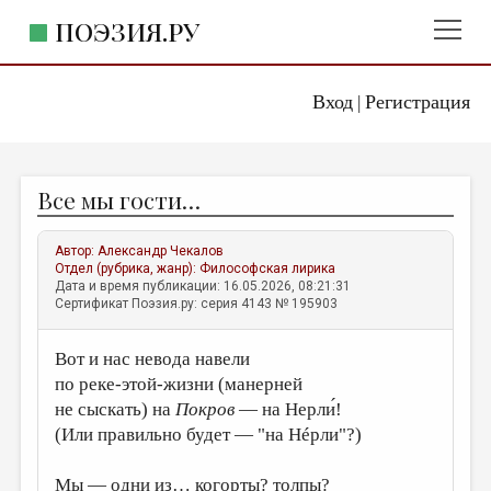
ПОЭЗИЯ.РУ
Вход
Регистрация
ГЛАВНОЕ МЕНЮ
|
ПОЭЗИЯ.РУ
ИЗДАТЕЛЬСТВО
Все мы гости…
ЖАНРЫ
АВТОРЫ
Автор:
Александр Чекалов
Отдел (рубрика, жанр):
Философская лирика
КОММЕНТАРИИ
Дата и время публикации: 16.05.2026, 08:21:31
Сертификат Поэзия.ру: серия 4143 № 195903
ЛИТСАЛОН
Вот и нас невода навели
НОВОСТИ
по
реке-этой-жизни
(манерней
ПРАВИЛА САЙТА
не сыскать) на
Покров
— на Нерли́!
(Или правильно будет — "на Нéрли"?)
ОТДЕЛЫ И РУБРИКИ
ИЗБРАННОЕ
Мы — одни из… когорты? толпы?