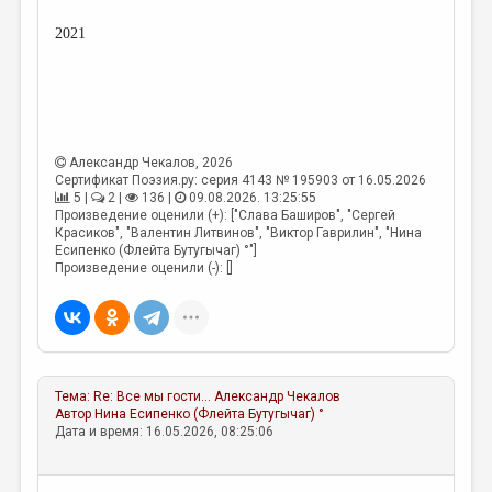
МАЛАЯ ПРОЗА
2021
ЭССЕИСТИКА
ЛИТЕРАТУРОВЕДЕНИЕ
КУЛЬТУРОВЕДЕНИЕ
ПУБЛИЦИСТИКА
Александр Чекалов
, 2026
Сертификат Поэзия.ру: серия 4143 № 195903 от 16.05.2026
РЕЦЕНЗИРОВАНИЕ
5 |
2 |
136 |
09.08.2026. 13:25:55
Произведение оценили (+): ["Слава Баширов", "Сергей
Красиков", "Валентин Литвинов", "Виктор Гаврилин", "Нина
ЦИКЛЫ ПУБЛИКАЦИЙ
Есипенко (Флейта Бутугычаг) °"]
Произведение оценили (-): []
ТРЕДИАКОВСКИЙ
МЕДИА
ВКОНТАКТЕ
Тема:
Re: Все мы гости…
Александр Чекалов
Автор
Нина Есипенко (Флейта Бутугычаг) °
Дата и время: 16.05.2026, 08:25:06