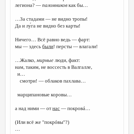
легиона? —
паломников
как бы…
ДАЙДЖЕСТ
…За стадами — не видно тропы!
ПРОИЗВЕДЕНИЯ
Да и лу́га не видно без карты!
ПЕРЕВОДЫ
Ничего… Всё равно ведь — фарт:
КОНКУРСЫ
мы — здесь
были
! персты — влагали!
ДЕТСКАЯ КОМНАТА
…Жалко,
мирные
люди, факт:
КНИЖНАЯ ПОЛКА
нам, таким, не воссесть в Валгалле,
ОБЗОР ЛИТЕРАТУРЫ
и…
смотри! — облаков пахлава…
СТРАНИЦЫ ПАМЯТИ
ОБЪЯВЛЕНИЯ
марципановые коровы…
КОЛОНКА РЕДАКТОРА
а над ними — от
нас
— покровá…
РЕДКОЛЛЕГИЯ
(Или всё же "покрóвы"?)
ОТ РЕДАКЦИИ
…