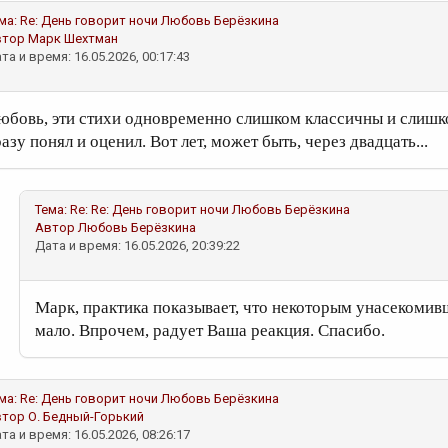
ма:
Re: День говорит ночи
Любовь Берёзкина
втор
Марк Шехтман
та и время: 16.05.2026, 00:17:43
юбовь, эти стихи одновременно слишком классичны и слишк
азу понял и оценил. Вот лет, может быть, через двадцать...
Тема:
Re: Re: День говорит ночи
Любовь Берёзкина
Автор
Любовь Берёзкина
Дата и время: 16.05.2026, 20:39:22
Марк, практика показывает, что некоторым унасекомивш
мало. Впрочем, радует Ваша реакция. Спасибо.
ма:
Re: День говорит ночи
Любовь Берёзкина
втор
О. Бедный-Горький
та и время: 16.05.2026, 08:26:17