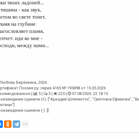
ки твоих ладоней...
тишина - как звук,
етом во свете тонет.
ламя на глубине
лагословляет пламя,
епчет: иди ко мне -
осподи, между нами...
Любовь Берёзкина
, 2026
ртификат Поэзия.ру: серия 4165 № 195898 от 15.05.2026
комендованное |
5 |
3 |
225 |
07.08.2026. 22:18:15
оизведение оценили (+): ["Аркадий Шляпинтох", "Светлана Ефимова", "В
хтман"]
оизведение оценили (-): []