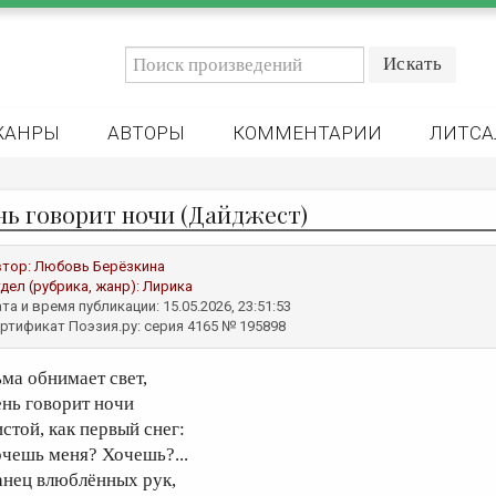
ЖАНРЫ
АВТОРЫ
КОММЕНТАРИИ
ЛИТСА
нь говорит ночи (Дайджест)
втор:
Любовь Берёзкина
дел (рубрика, жанр):
Лирика
та и время публикации: 15.05.2026, 23:51:53
ртификат Поэзия.ру: серия 4165 № 195898
ьма обнимает свет,
ень говорит ночи
истой, как первый снег:
очешь меня? Хочешь?...
анец влюблённых рук,