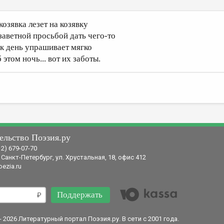
козявка лезет на козявку
 заветной просьбой дать чего-то
ак день упрашивает мягко
 этом ночь... вот их заботы.
ельство Поэзия.ру
12) 679-07-70
 Санкт-Петербург, ул. Хрустальная, 18, офис 412
ezia.ru
Поддержать
- 2026 Литературный портал Поэзия.ру. В сети с 2001 года.