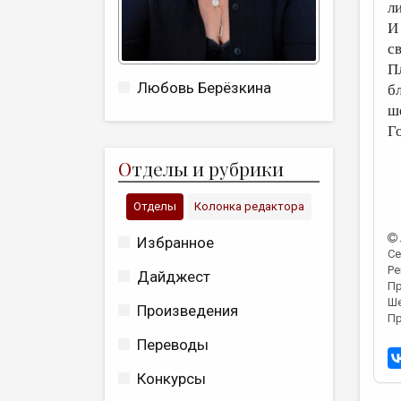
ли
И 
св
П
Любовь Берёзкина
б
ш
Г
О
тделы и рубрики
Отделы
Колонка редактора
Избранное
Се
Ре
Дайджест
Пр
Ше
Произведения
Пр
Переводы
Конкурсы