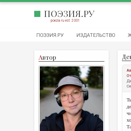
ПОЭЗИЯ.РУ
poezia.ru est. 2001
ПОЭЗИЯ.РУ
ИЗДАТЕЛЬСТВО
Де
А
втор
А
От
Да
Се
Т
д
ч
х
Т