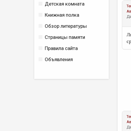
Детская комната
Те
А
Книжная полка
Да
Обзор литературы
Л
Страницы памяти
ср
Правила сайта
Объявления
Те
А
Да