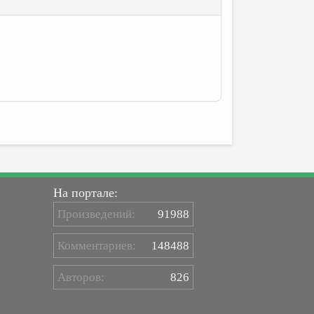
На портале:
Произведений:
91988
Комментариев:
148488
Авторов:
826