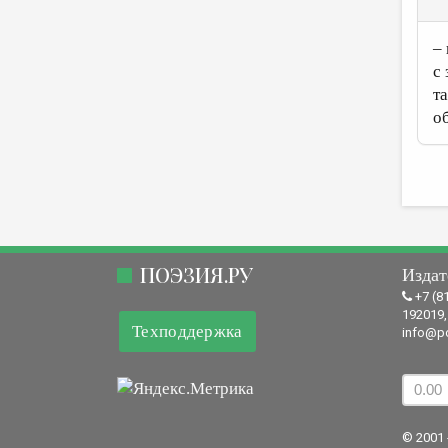
– 
с
т
об
ПОЭЗИЯ.РУ
Издат
+7 (8
192019,
Техподдержка
info@po
© 2001 