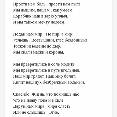
Прости нам боль , прости нам пыл!
ДАЙДЖЕСТ
Мы дышим, пашем , как умеем.
Кораблик наш в зарю уплыл.
ПРОИЗВЕДЕНИЯ
И мы тайком мечту лелеем.
ПЕРЕВОДЫ
Подай нам мир ! Не пир, а мир!
КОНКУРСЫ
Услышь , Всевышний, глас бездонный!
ДЕТСКАЯ КОМНАТА
Тоской изъедены до дыр,
Мы сняли маски и короны,
КНИЖНАЯ ПОЛКА
ОБЗОР ЛИТЕРАТУРЫ
Мы превратились в соль молитв.
Мы превратились в путь игольный.
СТРАНИЦЫ ПАМЯТИ
Наш мир грядет. Наш мир болит.
ОБЪЯВЛЕНИЯ
Кипит наш дух безбрежный вольный.
КОЛОНКА РЕДАКТОРА
Спасибо, Жизнь, что помнишь нас!
Что на плаву пока и в силе .
РЕДКОЛЛЕГИЯ
Даруй нам мира , мира сласть
ОТ РЕДАКЦИИ
Или не слышишь, Отче,