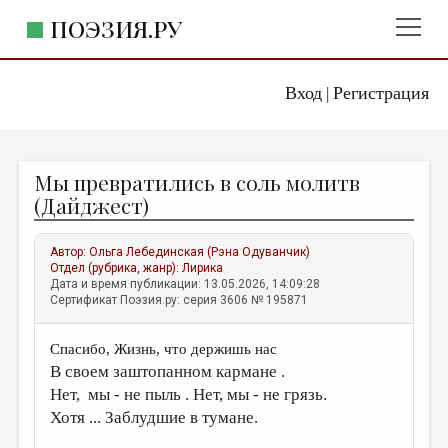
ПОЭЗИЯ.РУ
Вход
Регистрация
ГЛАВНОЕ МЕНЮ
|
ПОЭЗИЯ.РУ
ИЗДАТЕЛЬСТВО
Мы превратились в соль молитв
ЖАНРЫ
(Дайджест)
АВТОРЫ
Автор:
Ольга Лебединская (Рэна Одуванчик)
КОММЕНТАРИИ
Отдел (рубрика, жанр):
Лирика
Дата и время публикации: 13.05.2026, 14:09:28
ЛИТСАЛОН
Сертификат Поэзия.ру: серия 3606 № 195871
НОВОСТИ
Спасибо, Жизнь, что держишь нас
ПРАВИЛА САЙТА
В своем заштопанном кармане .
Нет, мы - не пыль . Нет, мы - не грязь.
ОТДЕЛЫ И РУБРИКИ
Хотя ... Заблудшие в тумане.
ИЗБРАННОЕ