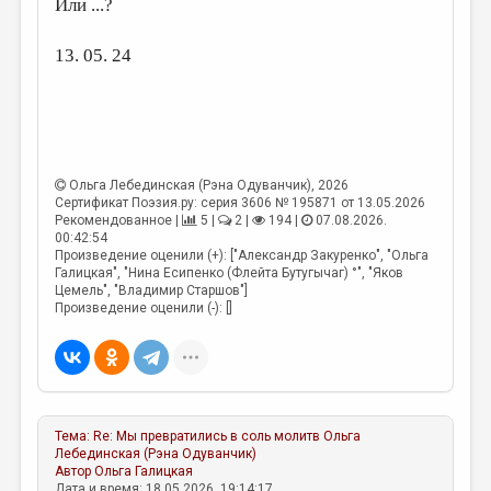
Или ...?
МАЛАЯ ПРОЗА
ЭССЕИСТИКА
13. 05. 24
ЛИТЕРАТУРОВЕДЕНИЕ
КУЛЬТУРОВЕДЕНИЕ
ПУБЛИЦИСТИКА
Ольга Лебединская (Рэна Одуванчик)
, 2026
РЕЦЕНЗИРОВАНИЕ
Сертификат Поэзия.ру: серия 3606 № 195871 от 13.05.2026
Рекомендованное |
5 |
2 |
194 |
07.08.2026.
ЦИКЛЫ ПУБЛИКАЦИЙ
00:42:54
Произведение оценили (+): ["Александр Закуренко", "Ольга
ТРЕДИАКОВСКИЙ
Галицкая", "Нина Есипенко (Флейта Бутугычаг) °", "Яков
Цемель", "Владимир Старшов"]
Произведение оценили (-): []
МЕДИА
ВКОНТАКТЕ
Тема:
Re: Мы превратились в соль молитв
Ольга
Лебединская (Рэна Одуванчик)
Автор
Ольга Галицкая
Дата и время: 18.05.2026, 19:14:17