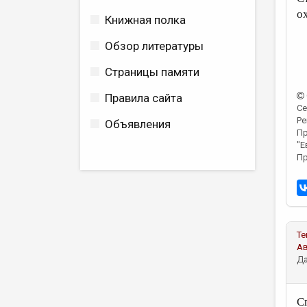
о
Книжная полка
Обзор литературы
Страницы памяти
Правила сайта
Се
Ре
Объявления
Пр
"Е
Пр
Те
А
Да
С