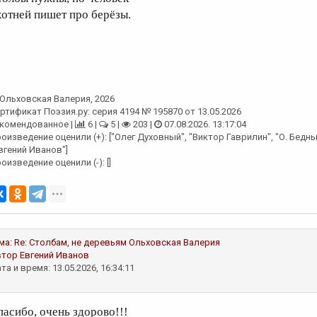
хотней пишет про берёзы.
Ольховская Валерия
, 2026
ртификат Поэзия.ру: серия 4194 № 195870 от 13.05.2026
комендованное |
6 |
5 |
203 |
07.08.2026. 13:17:04
оизведение оценили (+): ["Олег Духовный", "Виктор Гаврилин", "О. Бедны
вгений Иванов"]
оизведение оценили (-): []
ма:
Re: Столбам, не деревьям
Ольховская Валерия
втор
Евгений Иванов
та и время: 13.05.2026, 16:34:11
пасибо, очень здорово!!!