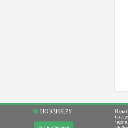
ПОЭЗИЯ.РУ
Издат
+7 (8
192019,
Техподдержка
info@po