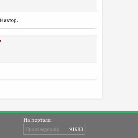
й автор.
я
На портале:
Произведений:
91983