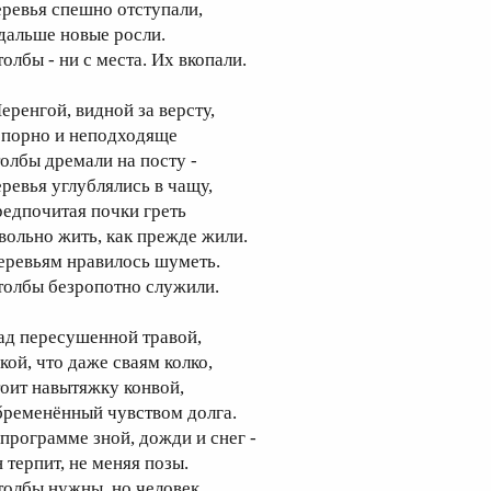
еревья спешно отступали,
 дальше новые росли.
олбы - ни с места. Их вкопали.
еренгой, видной за версту,
опорно и неподходяще
толбы дремали на посту -
еревья углублялись в чащу,
предпочитая почки греть
 вольно жить, как прежде жили.
еревьям нравилось шуметь.
толбы безропотно служили.
ад пересушенной травой,
кой, что даже сваям колко,
тоит навытяжку конвой,
бременённый чувством долга.
 программе зной, дожди и снег -
 терпит, не меняя позы.
толбы нужны, но человек