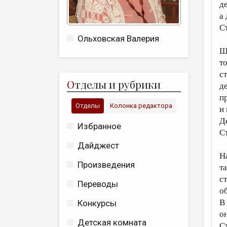
д
а
Ст
Ольховская Валерия
Ш
т
с
О
тделы и рубрики
д
Отделы
Колонка редактора
и
Д
Избранное
С
Дайджест
Н
Произведения
та
с
Переводы
о
В
Конкурсы
он
Детская комната
С