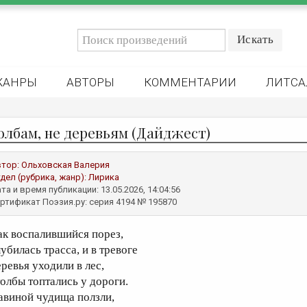
ЖАНРЫ
АВТОРЫ
КОММЕНТАРИИ
ЛИТСА
олбам, не деревьям (Дайджест)
втор:
Ольховская Валерия
дел (рубрика, жанр):
Лирика
та и время публикации: 13.05.2026, 14:04:56
ртификат Поэзия.ру: серия 4194 № 195870
ак воспалившийся порез,
убилась трасса, и в тревоге
еревья уходили в лес,
толбы топтались у дороги.
авиной чудища ползли,