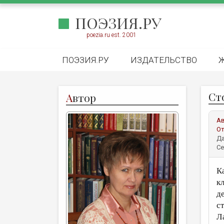
ПОЭЗИЯ.РУ
poezia.ru est. 2001
ПОЭЗИЯ.РУ
ИЗДАТЕЛЬСТВО
Ст
А
втор
А
От
Да
Се
К
кл
д
с
Л