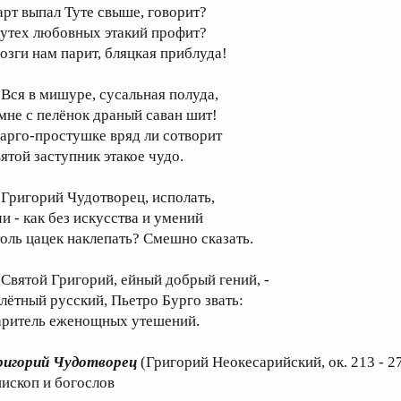
арт выпал Туте свыше, говорит?
 утех любовных этакий профит?
озги нам парит, бляцкая приблуда!
ся в мишуре, сусальная полуда,
 мне с пелёнок драный саван шит!
арго-простушке вряд ли сотворит
вятой заступник этакое чудо.
ригорий Чудотворец, исполать,
чи - как без искусства и умений
толь цацек наклепать? Смешно сказать.
вятой Григорий, ейный добрый гений, -
алётный русский, Пьетро Бурго звать:
аритель еженощных утешений.
ригорий Чудотворец
(Григорий Неокесарийский, ок. 213 - 270 
пископ и богослов