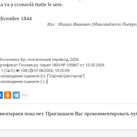
la va a cconzolà ttutte le sere.
 dicembre 1844
Михаил Иванович (Микеланджело Пьетро
Косиченко Бр
, поэтический перевод, 2026
ртификат Поэзия.ру: серия 1839 № 195867 от 13.05.2026
1 |
0 |
108 |
07.08.2026. 10:20:09
оизведение оценили (+): ["Сергей Шестаков"]
оизведение оценили (-): []
ментариев пока нет. Приглашаем Вас прокомментировать пу