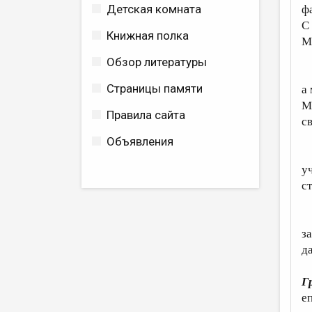
Детская комната
ф
С
Книжная полка
М
Обзор литературы
В
Страницы памяти
а
М
Правила сайта
с
Объявления
Г
у
с
С
з
д
Г
е