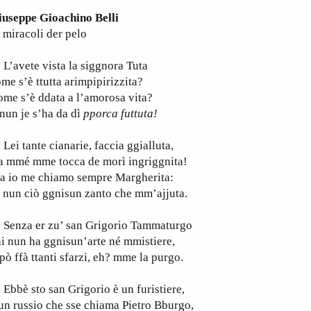
iuseppe Gioachino Belli
 miracoli der pelo
’avete vista la siggnora Tuta
me s’è ttutta arimpipirizzita?
me s’è ddata a l’amorosa vita?
nun je s’ha da dì
pporca futtuta!
i tante cianarie, faccia ggialluta,
a mmé mme tocca de morì ingriggnita!
a io me chiamo sempre Margherita:
 nun ciò ggnisun zanto che mm’ajjuta.
enza er zu’ san Grigorio Tammaturgo
i nun ha ggnisun’arte né mmistiere,
 pò ffà ttanti sfarzi, eh? mme la purgo.
bè sto san Grigorio è un furistiere,
un russio che sse chiama Pietro Bburgo,