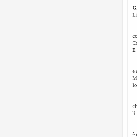
G
Li
L
co
Co
E 
Le
e 
M
Io
S
ch
li
Eb
è 