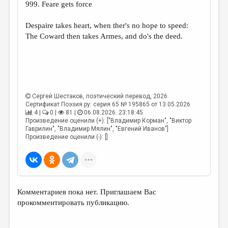
999. Feare gets force
ДАЙДЖЕСТ
Despaire takes heart, when ther's no hope to speed:
ПРОИЗВЕДЕНИЯ
The Coward then takes Armes, and do's the deed.
ПЕРЕВОДЫ
КОНКУРСЫ
ДЕТСКАЯ КОМНАТА
Сергей Шестаков
, поэтический перевод, 2026
КНИЖНАЯ ПОЛКА
Сертификат Поэзия.ру: серия 65 № 195865 от 13.05.2026
4 |
0 |
81 |
06.08.2026. 23:18:45
ОБЗОР ЛИТЕРАТУРЫ
Произведение оценили (+): ["Владимир Корман", "Виктор
Гаврилин", "Владимир Мялин", "Евгений Иванов"]
Произведение оценили (-): []
СТРАНИЦЫ ПАМЯТИ
ОБЪЯВЛЕНИЯ
КОЛОНКА РЕДАКТОРА
Комментариев пока нет. Приглашаем Вас
РЕДКОЛЛЕГИЯ
прокомментировать публикацию.
ОТ РЕДАКЦИИ