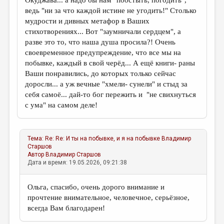
Окуджава... а надо бы нам "поостыть, погодить",
ведь "ни за что каждой истине не угодить!" Столько
мудрости и дивных метафор в Ваших
стихотворениях... Вот "заумничали сердцем", а
разве это то, что наша душа просила?! Очень
своевременное предупреждение, что все мы на
побывке, каждый в свой черёд... А ещё книги- раны
Ваши понравились, до которых только сейчас
доросли... а уж вечные "хмели- сунели" и стыд за
себя самоё... дай-то бог пережить и "не свихнуться
с ума" на самом деле!
Тема:
Re: Re: И ты на побывке, и я на побывке
Владимир
Старшов
Автор
Владимир Старшов
Дата и время: 19.05.2026, 09:21:38
Ольга, спасибо, очень дорого внимание и
прочтение внимательное, человечное, серьёзное,
всегда Вам благодарен!