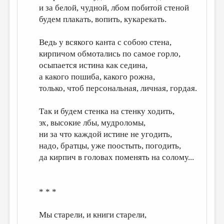
и за белой, чудной, лбом побитой стеной
ДАЙДЖЕСТ
будем плакать, вопить, кукарекать.
ПРОИЗВЕДЕНИЯ
Ведь у всякого канта с собою стена,
ПЕРЕВОДЫ
кирпичом обмотались по самое горло,
осыпается истина как седина,
КОНКУРСЫ
а какого пошиба, какого рожна,
ДЕТСКАЯ КОМНАТА
только, чтоб персональная, личная, гордая.
КНИЖНАЯ ПОЛКА
Так и будем стенка на стенку ходить,
ОБЗОР ЛИТЕРАТУРЫ
эх, высокие лбы, мудроломы,
ни за что каждой истине не угодить,
СТРАНИЦЫ ПАМЯТИ
надо, братцы, уже поостыть, погодить,
ОБЪЯВЛЕНИЯ
да кирпич в головах поменять на солому...
КОЛОНКА РЕДАКТОРА
* * *
РЕДКОЛЛЕГИЯ
ОТ РЕДАКЦИИ
Мы старели, и книги старели,