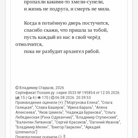
пропахли какими-то хмели-сунели,
и жизнь не подруга, и смерть не мила.
Когда в потаённую дверь постучится,
спасибо скажи, что пришла за тобой,
пусть каждый из нас в свой черёд
отмолчится,
пока не разбудит архангел рябой.
Владимир Старшов
, 2026
Сертификат Поэзия.ру: серия 3533 № 195854 от 12.05.2026
15 |
4 |
170 |
06.08.2026. 20:39:53
Произведение оценили (+): ["Моргунова Елена", "Ольга
Галицкая", "Слава Баширов", "Ирина Бараль", "Алёна
Алексеева", "Яков Цемель", "Надежда Буранова", "Ольга
Лебединская (Рэна Одуванчик)", "Владимир Ступинский",
"Валентин Литвинов", "Сергей Красиков", "Евгений Иванов",
"Владимир Мялин", "Виктор Гаврилин", "Аркадий
Шляпинтох"]
Произведение оценили (-): []