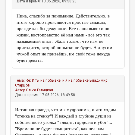
Дата и время: 13.05.2026, 09:58:23
Нина, спасибо за понимание. Действительно, в
итоге хорошо проясняются простые смыслы,
прежде как бы дежурные. Все наши вывихи по
жизни, костоправство её над нами - всё это так
называемый опыт. Жаль только, что нам не
пригодится, второй попытки не будет. А другим
чужой опыт не привьёшь, им свой тоже некуда
будет девать.
Тема:
Re: И ты на побывке, и я на побывке
Владимир
Старшов
Автор
Ольга Галицкая
Дата и время: 17.05.2026, 18:49:58
Истинная правда, что мы мудроломы, и что ходим
"стенка на стенку"! И каждый в глубине души из
собственного уголка " глядит, горделив и убог"...
"Времени не будет помириться", как пел нам