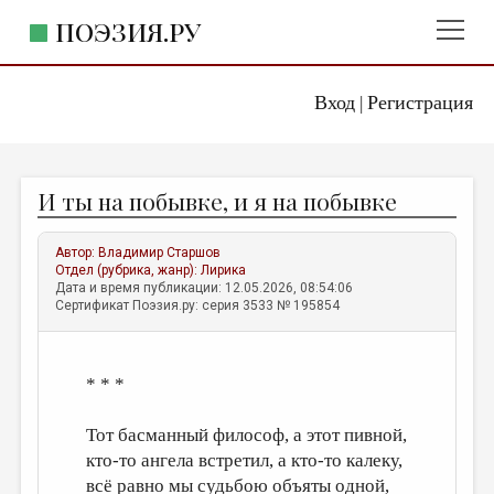
ПОЭЗИЯ.РУ
Вход
Регистрация
ГЛАВНОЕ МЕНЮ
|
ПОЭЗИЯ.РУ
ИЗДАТЕЛЬСТВО
И ты на побывке, и я на побывке
ЖАНРЫ
АВТОРЫ
Автор:
Владимир Старшов
Отдел (рубрика, жанр):
Лирика
КОММЕНТАРИИ
Дата и время публикации: 12.05.2026, 08:54:06
Сертификат Поэзия.ру: серия 3533 № 195854
ЛИТСАЛОН
НОВОСТИ
* * *
ПРАВИЛА САЙТА
Тот басманный философ, а этот пивной,
ОТДЕЛЫ И РУБРИКИ
кто-то ангела встретил, а кто-то калеку,
всё равно мы судьбою объяты одной,
ИЗБРАННОЕ