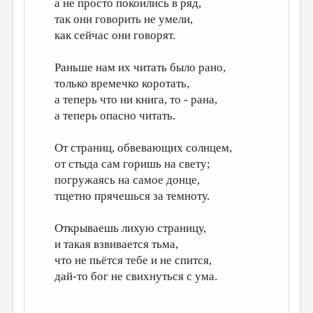
а не просто покоились в ряд,
МАЛАЯ ПРОЗА
так они говорить не умели,
ЭССЕИСТИКА
как сейчас они говорят.
ЛИТЕРАТУРОВЕДЕНИЕ
Раньше нам их читать было рано,
КУЛЬТУРОВЕДЕНИЕ
только времечко коротать,
а теперь что ни книга, то - рана,
ПУБЛИЦИСТИКА
а теперь опасно читать.
РЕЦЕНЗИРОВАНИЕ
От страниц, обвевающих солнцем,
ЦИКЛЫ ПУБЛИКАЦИЙ
от стыда сам горишь на свету;
ТРЕДИАКОВСКИЙ
погружаясь на самое донце,
тщетно прячешься за темноту.
МЕДИА
ВКОНТАКТЕ
Открываешь лихую страницу,
и такая взвивается тьма,
что не пьётся тебе и не спится,
дай-то бог не свихнуться с ума.