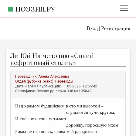
ПОЭЗИЯ.РУ
Вход
Регистрация
ГЛАВНОЕ МЕНЮ
|
ПОЭЗИЯ.РУ
ИЗДАТЕЛЬСТВО
Ли Юй На мелодию «Синий
ЖАНРЫ
нефритовый столик»
АВТОРЫ
Переводчик:
Алёна Алексеева
КОММЕНТАРИИ
Отдел (рубрика, жанр):
Переводы
Дата и время публикации: 11.05.2026, 12:55:42
ЛИТСАЛОН
Сертификат Поэзия.ру: серия 338 № 195842
НОВОСТИ
Над храмом буддийским в сто чи высотой –
ПРАВИЛА САЙТА
сгущаются тучи кругом,
И снег не спеша устилает
ОТДЕЛЫ И РУБРИКИ
дорожку, поросшую мхом.
Зимы не страшась, слива мэй раскрывает
ИЗБРАННОЕ