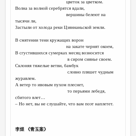
цветок за цветком.
Волна за волной серебрятся вдали,
ДАЙДЖЕСТ
вершины белеют на
ПРОИЗВЕДЕНИЯ
тысячи ли,
Застыли от холода реки Цзяннаньской земли.
ПЕРЕВОДЫ
В смятении тени кружащих ворон
КОНКУРСЫ
на закате чернят окоем,
ДЕТСКАЯ КОМНАТА
В сгустившихся сумерках месяц возносится
в сиром сиянье своем.
КНИЖНАЯ ПОЛКА
Склоняя тяжелые ветви, бамбук
словно пляшет чудным
ОБЗОР ЛИТЕРАТУРЫ
журавлем.
СТРАНИЦЫ ПАМЯТИ
А ветер то ивовым пухом плеснет,
то перьями лебедя,
ОБЪЯВЛЕНИЯ
сбитого влет…
– Но нет, вы не слушайте, что вам поэт наплетет.
КОЛОНКА РЕДАКТОРА
РЕДКОЛЛЕГИЯ
ОТ РЕДАКЦИИ
李煜 《青玉案》