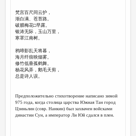
МАЛАЯ ПРОЗА
ЭССЕИСТИКА
梵宫百尺同云护，
渐白满、苍苔路。
ЛИТЕРАТУРОВЕДЕНИЕ
破腊梅花□早露。
银涛无际，玉山万里，
КУЛЬТУРОВЕДЕНИЕ
寒罩江南树。
ПУБЛИЦИСТИКА
鸦啼影乱天将暮，
РЕЦЕНЗИРОВАНИЕ
海月纤痕映烟雾。
修竹低垂孤鹤舞。
ЦИКЛЫ ПУБЛИКАЦИЙ
杨花风弄，鹅毛天剪，
ТРЕДИАКОВСКИЙ
总是诗人误。
МЕДИА
Предположительно стихотворение написано зимой
ВКОНТАКТЕ
975 года, когда столица царства Южная Тан город
Цзиньлин (совр. Нанкин) был захвачен войсками
династии Сун, а император Ли Юй сдался в плен.