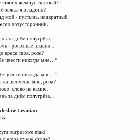
ст твоих жемчуг скатный?
тó зажал я в ладони?
ад мой - пустынь, надвратный
есяц потусторонний.
ень за днём полугрёза,
очь - рогозные плавни...
е краса твоя, роза?
Не цвести никогда мне…”
Не цвести никогда мне…”
ы ли шепчешь мне, роза?
лово, слово на камне,
нь за днём полугрёза...
olesław Leśmian
óża
zym purpurowe maki
a ciemną rzucał drogę?