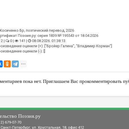
Косиченко Бр
, поэтический перевод, 2026
ртификат Поэзия.ру: серия 1839 № 195543 от 18.04.2026
2 |
0 |
141 |
08.08.2026. 01:38:13
оизведение оценили (+): ["Бройер Галина", "Владимир Корман"]
оизведение оценили (-): []
ментариев пока нет. Приглашаем Вас прокомментировать пу
ельство Поэзия.ру
12) 679-07-70
 Санкт-Петербург, ул. Хрустальная, 18, офис 412