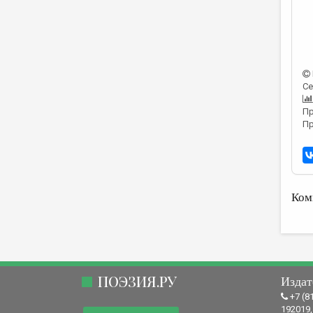
Се
Пр
Пр
Ком
ПОЭЗИЯ.РУ
Издат
+7 (8
192019,