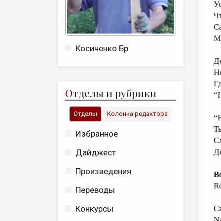
У
Ч
С
М
Косиченко Бр
Д
Н
Гд
О
тделы и рубрики
“
Отделы
Колонка редактора
“
Т
Избранное
С
Де
Дайджест
Произведения
B
R
Переводы
C
Конкурсы
N