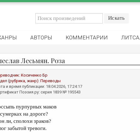
ЖАНРЫ
АВТОРЫ
КОММЕНТАРИИ
ЛИТСА
леслав Лесьмян. Роза
реводчик:
Косиченко Бр
дел (рубрика, жанр):
Переводы
та и время публикации: 18.04.2026, 17:24:17
ртификат Поэзия.ру: серия 1839 № 195543
оссыпь пурпурных маков
 сумерках на дороге?
он ли, сполохи зраков?
лог забытой тревоги.