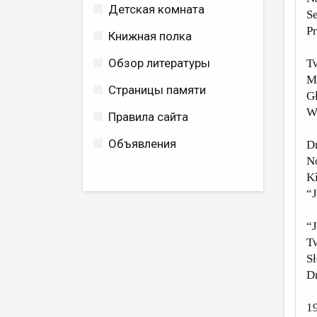
Детская комната
Se
P
Книжная полка
Обзор литературы
Tw
Mo
Страницы памяти
Gł
We
Правила сайта
Объявления
Dn
No
Ki
“J
“J
Tw
S
Dn
1