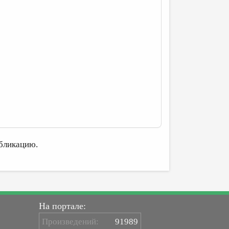
бликацию.
На портале:
Произведений:
91989