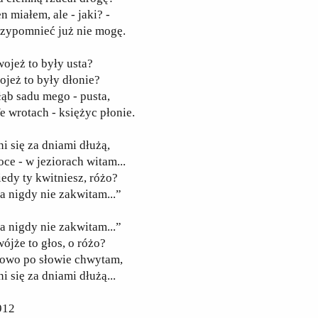
n miałem, ale - jaki? -
rzypomnieć już nie mogę.
ojeż to były usta?
jeż to były dłonie?
ąb sadu mego - pusta,
 wrotach - księżyc płonie.
i się za dniami dłużą,
ce - w jeziorach witam...
edy ty kwitniesz, różo?
a nigdy nie zakwitam...”
a nigdy nie zakwitam...”
ójże to głos, o różo?
łowo po słowie chwytam,
i się za dniami dłużą...
912