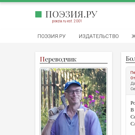
ПОЭЗИЯ.РУ
poezia.ru est. 2001
ПОЭЗИЯ.РУ
ИЗДАТЕЛЬСТВО
Бо
П
ереводчик
Пе
От
Да
Се
Р
В
С
С