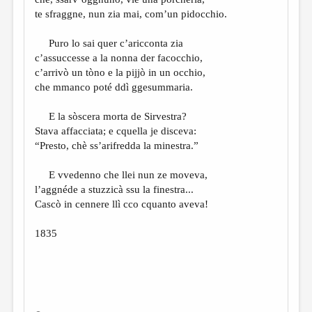
МАЛАЯ ПРОЗА
te sfraggne, nun zia mai, com’un pidocchio.
ЭССЕИСТИКА
Puro lo sai quer c’aricconta zia
ЛИТЕРАТУРОВЕДЕНИЕ
c’assuccesse a la nonna der facocchio,
c’arrivò un tòno e la pijjò in un occhio,
КУЛЬТУРОВЕДЕНИЕ
che mmanco poté ddì ggesummaria.
ПУБЛИЦИСТИКА
E la sòscera morta de Sirvestra?
РЕЦЕНЗИРОВАНИЕ
Stava affacciata; e cquella je disceva:
“Presto, chè ss’arifredda la minestra.”
ЦИКЛЫ ПУБЛИКАЦИЙ
ТРЕДИАКОВСКИЙ
E vvedenno che llei nun ze moveva,
l’aggnéde a stuzzicà ssu la finestra...
МЕДИА
Cascò in cennere llì cco cquanto aveva!
ВКОНТАКТЕ
1835