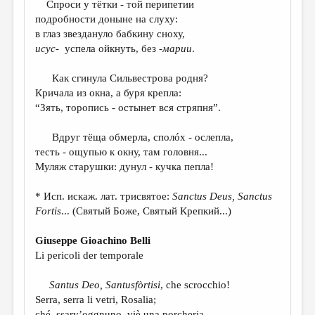
Спроси у тётки - той перипетии
подробности доныне на слуху:
ДАЙДЖЕСТ
в глаз звездануло бабкину сноху,
ПРОИЗВЕДЕНИЯ
исус-
успела ойкнуть, без
-
мари
и
.
ПЕРЕВОДЫ
Как сгинула Сильвестрова родня?
Кричала из окна, а буря крепла:
КОНКУРСЫ
“Зять, торопись - остынет вся стряпня”.
ДЕТСКАЯ КОМНАТА
Вдруг тёща обмерла, сполóх - ослепла,
КНИЖНАЯ ПОЛКА
тесть - ощупью к окну, там головня...
Муляж старушки: дунул - кучка пепла!
ОБЗОР ЛИТЕРАТУРЫ
СТРАНИЦЫ ПАМЯТИ
* Исп. искаж. лат. трисвятое:
Sanctus Deus, Sanctus
Fortis
... (Святый Боже, Святый Крепкий...)
ОБЪЯВЛЕНИЯ
Giuseppe Gioachino Belli
КОЛОНКА РЕДАКТОРА
Li pericoli der temporale
РЕДКОЛЛЕГИЯ
Santus Deo, Santusfòrtisi
, che scrocchio!
ОТ РЕДАКЦИИ
Serra, serra li vetri, Rosalia;
ché, ssarv’oggnuno, viè una porcheria,