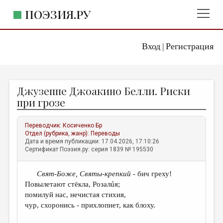
ПОЭЗИЯ.РУ
Вход
Регистрация
ГЛАВНОЕ МЕНЮ
|
ПОЭЗИЯ.РУ
ИЗДАТЕЛЬСТВО
Джузеппе Джоакино Белли. Риски
ЖАНРЫ
при грозе
АВТОРЫ
Переводчик:
Косиченко Бр
КОММЕНТАРИИ
Отдел (рубрика, жанр):
Переводы
Дата и время публикации: 17.04.2026, 17:10:26
ЛИТСАЛОН
Сертификат Поэзия.ру: серия 1839 № 195530
НОВОСТИ
С
вят-Боже, Святы-крепкий -
бич греху!
ПРАВИЛА САЙТА
Повылетают стёкла, Розалúя;
помилуй нас, нечистая стихия,
ОТДЕЛЫ И РУБРИКИ
чур, схоронись - прихлопнет, как блоху.
ИЗБРАННОЕ