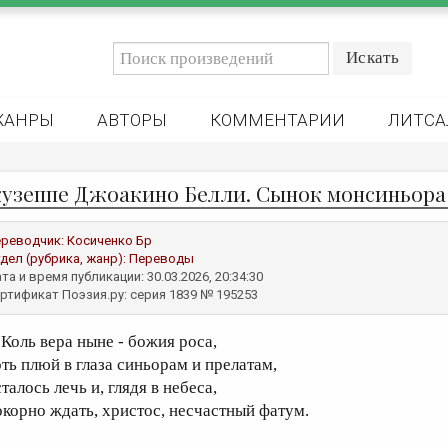
ЖАНРЫ
АВТОРЫ
КОММЕНТАРИИ
ЛИТСА
узеппе Джоакино Белли. Сынок монcиньора
реводчик:
Косиченко Бр
дел (рубрика, жанр):
Переводы
та и время публикации: 30.03.2026, 20:34:30
ртификат Поэзия.ру: серия 1839 № 195253
оль вера ныне - божия роса,
оть плюй в глаза синьорам и прелатам,
талось лечь и, глядя в небеса,
окорно ждать, христос, несчастный фатум.