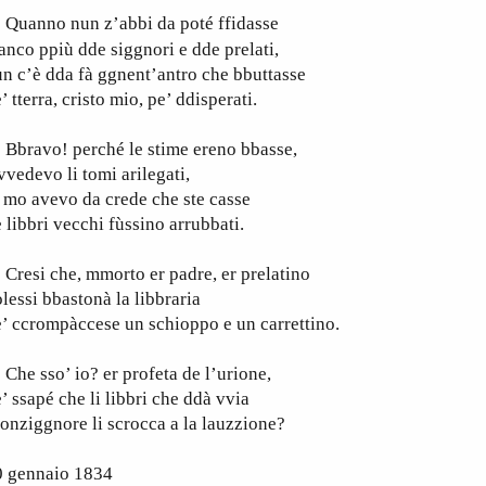
uanno nun z’abbi
da poté ffidasse
nco ppiù dde siggnori e dde prelati,
n c’è dda fà ggnent’antro che bbuttasse
’ tterra, cristo mio, pe’ ddisperati.
bravo! perché le stime ereno bbasse,
vvedevo li tomi arilegati,
 mo avevo da crede che ste casse
 libbri vecchi fùssino arrubbati.
resi che, mmorto er padre, er prelatino
lessi bbastonà la libbraria
’ ccrompàccese un schioppo e un carrettino.
e sso’ io? er profeta de l’urione,
’ ssapé che li libbri che ddà vvia
nziggnore li scrocca a la lauzzione?
0 gennaio 1834