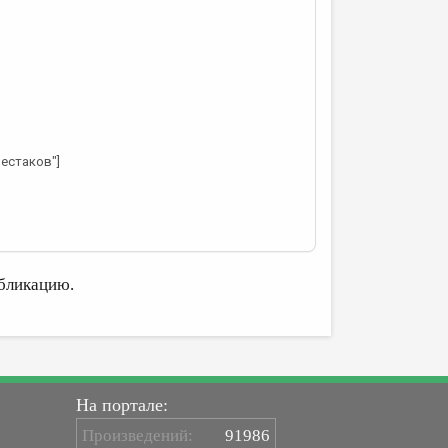
Шестаков"]
бликацию.
На портале:
Произведений:
91986