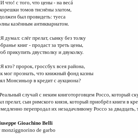
 что! с того, что цены - на весá
 корешки томов тиснёны златом,
 должен был провидеть: туеса
олны казённым антиквариатом.
 думал: слёг прелат, сынку без толку
бранье книг - продаст за треть цены,
тоб прикупить двустволку и двуколку.
 кто? пророк, гроссбух всея района,
ак мог прознать, что книжный фонд казны
зял Монсиньор в кредит с аукциона?
 Реальный случай с неким книготорговцем Россо, который ску
ыл прелат, сын римского князя, который приобрёл книги в кре
емедленно перепродал их незадачливому Россо за двадцать, т
iuseppe Gioachino Belli
r monziggnorino de garbo