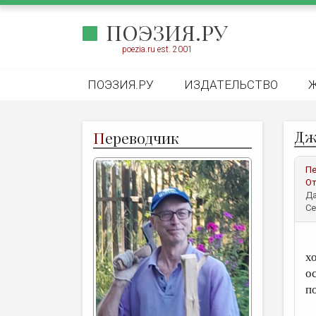
ПОЭЗИЯ.РУ
poezia.ru est. 2001
ПОЭЗИЯ.РУ
ИЗДАТЕЛЬСТВО
Дж
П
ереводчик
Пе
От
Да
Се
К
х
ос
п