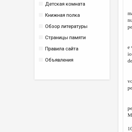
Детская комната
Q
ma
Книжная полка
nu
Обзор литературы
pe
Страницы памяти
B
e 
Правила сайта
io
Объявления
de
C
vo
pe
Ch
pe
Mo
1