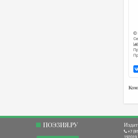
Се
Пр
Пр
Ком
ПОЭЗИЯ.РУ
Издат
+7 (8
192019,