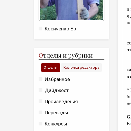
И
и
я
п
Косиченко Бр
Я
со
ч
О
тделы и рубрики
Я
Отделы
Колонка редактора
к
в
Избранное
*
Дайджест
б
Произведения
н
Переводы
G
E
Конкурсы