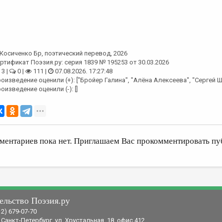
Косиченко Бр
, поэтический перевод, 2026
ртификат Поэзия.ру: серия 1839 № 195253 от 30.03.2026
3 |
0 |
111 |
07.08.2026. 17:27:48
оизведение оценили (+): ["Бройер Галина", "Алёна Алексеева", "Сергей 
оизведение оценили (-): []
ментариев пока нет. Приглашаем Вас прокомментировать пу
ельство Поэзия.ру
12) 679-07-70
 Санкт-Петербург, ул. Хрустальная, 18, офис 412