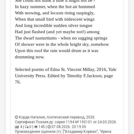
She could not think a time it might not be -
МАЛАЯ ПРОЗА
In hazy summer, when the hot air hummed
ЭССЕИСТИКА
With mowing, and locusts rising raspingly,
When that small bird with iridescent wings
ЛИТЕРАТУРОВЕДЕНИЕ
And long incredible sudden silver tongue
Had just flashed (and yet maybe not!) among
КУЛЬТУРОВЕДЕНИЕ
The dwarf nasturtiums - when no sagging springs
ПУБЛИЦИСТИКА
Of shower were in the whole bright sky, somehow
Upon this roof the rain would drum as it was
РЕЦЕНЗИРОВАНИЕ
drumming now.
ЦИКЛЫ ПУБЛИКАЦИЙ
Selected poems of Edna St. Vincent Millay, 2016, Yale
ТРЕДИАКОВСКИЙ
University Press. Edited by Timothy F.Jackson, page
76.
МЕДИА
ВКОНТАКТЕ
Корди Наталия
, поэтический перевод, 2026
Сертификат Поэзия.ру: серия 1194 № 195101 от 24.03.2026
4 |
0 |
145 |
07.08.2026. 20:19:05
Произведение оценили (+): ["Владимир Корман", "Ирина