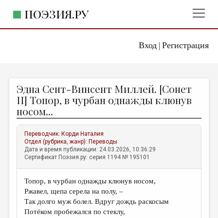
ПОЭЗИЯ.РУ
Вход
Регистрация
ГЛАВНОЕ МЕНЮ
|
ПОЭЗИЯ.РУ
ИЗДАТЕЛЬСТВО
Эдна Сент-Винсент Миллей. [Сонет
ЖАНРЫ
II] Топор, в чурбан однажды клюнув
носом...
АВТОРЫ
КОММЕНТАРИИ
Переводчик:
Корди Наталия
Отдел (рубрика, жанр):
Переводы
ЛИТСАЛОН
Дата и время публикации: 24.03.2026, 10:36:29
Сертификат Поэзия.ру: серия 1194 № 195101
НОВОСТИ
ПРАВИЛА САЙТА
Топор, в чурбан однажды клюнув носом,
Ржавел, щепа серела на полу, –
ОТДЕЛЫ И РУБРИКИ
Так долго муж болел. Вдруг дождь раскосым
Потёком пробежался по стеклу,
ИЗБРАННОЕ