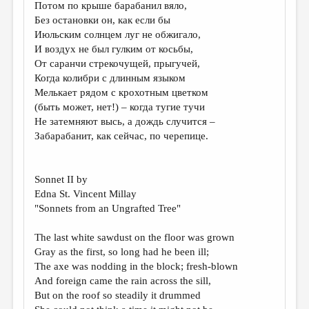
Потом по крыше барабанил вяло,
ДАЙДЖЕСТ
Без остановки он, как если бы
Июльским солнцем луг не обжигало,
ПРОИЗВЕДЕНИЯ
И воздух не был гулким от косьбы,
От саранчи стрекочущей, прыгучей,
ПЕРЕВОДЫ
Когда колибри с длинным языком
КОНКУРСЫ
Мелькает рядом с крохотным цветком
(быть может, нет!) – когда тугие тучи
ДЕТСКАЯ КОМНАТА
Не затемняют высь, а дождь случится –
Забарабанит, как сейчас, по черепице.
КНИЖНАЯ ПОЛКА
ОБЗОР ЛИТЕРАТУРЫ
Sonnet II by
СТРАНИЦЫ ПАМЯТИ
Edna St. Vincent Millay
"Sonnets from an Ungrafted Tree"
ОБЪЯВЛЕНИЯ
The last white sawdust on the floor was grown
КОЛОНКА РЕДАКТОРА
Gray as the first, so long had he been ill;
РЕДКОЛЛЕГИЯ
The axe was nodding in the block; fresh-blown
And foreign came the rain across the sill,
ОТ РЕДАКЦИИ
But on the roof so steadily it drummed