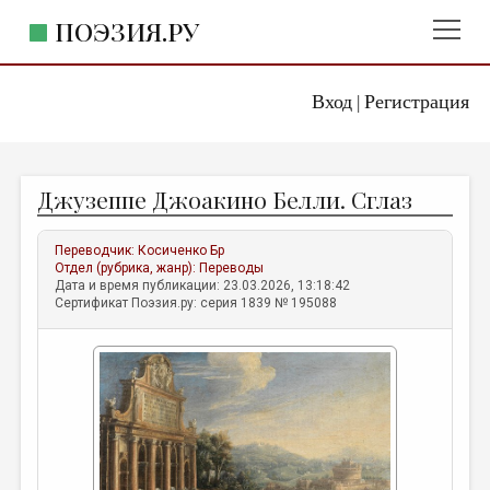
ПОЭЗИЯ.РУ
Вход
Регистрация
ГЛАВНОЕ МЕНЮ
|
ПОЭЗИЯ.РУ
ИЗДАТЕЛЬСТВО
Джузеппе Джоакино Белли. Сглаз
ЖАНРЫ
АВТОРЫ
Переводчик:
Косиченко Бр
Отдел (рубрика, жанр):
Переводы
КОММЕНТАРИИ
Дата и время публикации: 23.03.2026, 13:18:42
Сертификат Поэзия.ру: серия 1839 № 195088
ЛИТСАЛОН
НОВОСТИ
ПРАВИЛА САЙТА
ОТДЕЛЫ И РУБРИКИ
ИЗБРАННОЕ