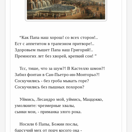
ДАЙДЖЕСТ
ПРОИЗВЕДЕНИЯ
ПЕРЕВОДЫ
“Как Папа наш хорош! со всех сторон!..
КОНКУРСЫ
Ест с аппетитом в трапезном притворе!..
ДЕТСКАЯ КОМНАТА
Здоровьем пышет Папа наш Григорий!..
Премногих лет без хворей, крепкий сон! ”
КНИЖНАЯ ПОЛКА
Тсс, тише, что за шум?! В Кастелло шмон?!
ОБЗОР ЛИТЕРАТУРЫ
Забил фонтан в Сан-Пьетро-ин-Монторьо?!
СТРАНИЦЫ ПАМЯТИ
Соскучились - без гроба мыкать горе?
Соскучились без пышных похорон?
ОБЪЯВЛЕНИЯ
Уймись, Лесандро мой, уймись, Маццокко,
КОЛОНКА РЕДАКТОРА
умолкните: чрезмерные хвалы,
сынки мои, - приманка злого рока.
РЕДКОЛЛЕГИЯ
ОТ РЕДАКЦИИ
Носили б Папы, Божии послы,
барсучий мех от порч косого ока -