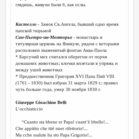
МАЛАЯ ПРОЗА
глядишь, живучи были б, как ослы.
ЭССЕИСТИКА
ЛИТЕРАТУРОВЕДЕНИЕ
Кастелло
- Замок Св.Ангела, бывший одно время
папской тюрьмой
КУЛЬТУРОВЕДЕНИЕ
Сан-Пьетро-ин-Монторьо
- монастырь и
титулярная церковь на Яникуле, рядом с которыми
ПУБЛИЦИСТИКА
расположен знаменитый фонтан Аква-Паола
РЕЦЕНЗИРОВАНИЕ
* Барсучий мех считался оберегом от порчи
домашних животных; клочки вплетали в упряжь и
ЦИКЛЫ ПУБЛИКАЦИЙ
между ушей животных
* Предшественник Григория XVI Папа Пий VIII
ТРЕДИАКОВСКИЙ
(
1761 - 1830) был избран 31 марта 1829 г.; правил
МЕДИА
чуть больше года, умер 30 ноября 1830 г.
ВКОНТАКТЕ
Giuseppe Gioachino Belli
L’occhiaticcio
“Cuanto sta bbene er Papa! cuant’è bbello!...
Che appitito che ttiè nner rifettorio!...
Ma cche ssalute ha sto Papa Grigorio!...