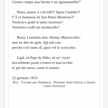
Cuesto campa una bbotte e un sgummarello!”
Piano, piano: e cch’edè?! Spara Castello?!
C’è er funtanon de San Pietro Montorio?!
Voréssivo godé st’antro mortorio?
Voréssivo vedé sto mortiscello?
Basta, Lesandro mio: bbasta, Mazzocchio:
nun ne dite de ppiù, fijji mii cari,
perché ccór tanto dì, ppoi viè lo scrocchio.
Ggià, sti Papi de Ddio, sti su’ vicari
dovrebbeno portà ccontro er mal occhio
er pel der tasso, come li somari.
22 gennaio 1833
Гаспар ван Виттель. Фонтан Аква-Паоло и Замок
Сант-Анджело