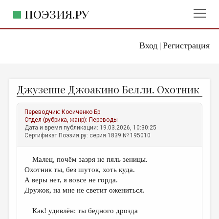
ПОЭЗИЯ.РУ
Вход
Регистрация
ГЛАВНОЕ МЕНЮ
|
ПОЭЗИЯ.РУ
ИЗДАТЕЛЬСТВО
Джузеппе Джоакино Белли. Охотник
ЖАНРЫ
АВТОРЫ
Переводчик:
Косиченко Бр
Отдел (рубрика, жанр):
Переводы
КОММЕНТАРИИ
Дата и время публикации: 19.03.2026, 10:30:25
Сертификат Поэзия.ру: серия 1839 № 195010
ЛИТСАЛОН
Малец, почём зазря не пяль зеницы.
НОВОСТИ
Охотник ты, без шуток, хоть куда.
ПРАВИЛА САЙТА
А веры нет, я вовсе не горда.
Дружок, на мне не светит ожениться.
ОТДЕЛЫ И РУБРИКИ
Как! удивлён: ты бедного дрозда
ИЗБРАННОЕ