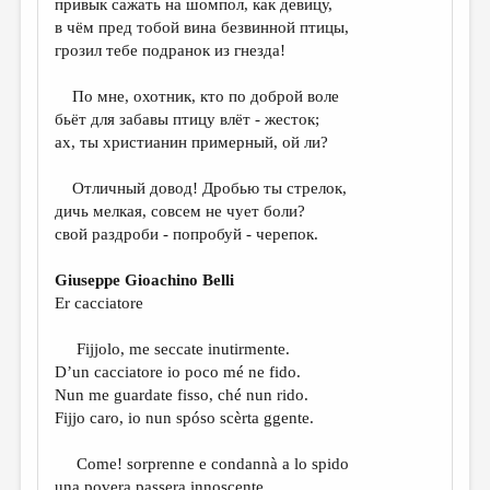
привык сажать на шомпол, как девицу,
в чём пред тобой вина безвинной птицы,
ДАЙДЖЕСТ
грозил тебе подранок из гнезда!
ПРОИЗВЕДЕНИЯ
По мне, охотник, кто по доброй воле
ПЕРЕВОДЫ
бьёт для забавы птицу влёт - жесток;
ах, ты христианин примерный, ой ли?
КОНКУРСЫ
ДЕТСКАЯ КОМНАТА
Отличный довод! Дробью ты стрелок,
дичь мелкая, совсем не чует боли?
КНИЖНАЯ ПОЛКА
свой раздроби - попробуй - черепок.
ОБЗОР ЛИТЕРАТУРЫ
Giuseppe Gioachino Belli
СТРАНИЦЫ ПАМЯТИ
Er cacciatore
ОБЪЯВЛЕНИЯ
Fijjolo, me seccate inutirmente.
D’un cacciatore io poco mé ne fido.
КОЛОНКА РЕДАКТОРА
Nun me guardate fisso, ché nun rido.
Fijjo caro, io nun spóso scèrta ggente.
РЕДКОЛЛЕГИЯ
ОТ РЕДАКЦИИ
Come! sorprenne e condannà a lo spido
una povera passera innoscente,