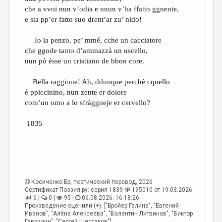
МАЛАЯ ПРОЗА
che a vvoi nun v’odia e nnun v’ha ffatto ggnente,
e sta pp’er fatto suo drent’ar zu’ nido!
ЭССЕИСТИКА
ЛИТЕРАТУРОВЕДЕНИЕ
Io la penzo, pe’ mmé, cche un cacciatore
che ggode tanto d’ammazzà un uscello,
КУЛЬТУРОВЕДЕНИЕ
nun pò èsse un cristiano de bbon core.
ПУБЛИЦИСТИКА
Bella raggione! Ah, ddunque perchè cquello
РЕЦЕНЗИРОВАНИЕ
è ppiccinino, nun zente er dolore
com’un omo a lo sfràggneje er cervello?
ЦИКЛЫ ПУБЛИКАЦИЙ
1835
ТРЕДИАКОВСКИЙ
МЕДИА
ВКОНТАКТЕ
Косиченко Бр
, поэтический перевод, 2026
Сертификат Поэзия.ру: серия 1839 № 195010 от 19.03.2026
6 |
0 |
95 |
06.08.2026. 16:18:26
Произведение оценили (+): ["Бройер Галина", "Евгений
Иванов", "Алёна Алексеева", "Валентин Литвинов", "Виктор
Гаврилин", "Сергей Шестаков"]