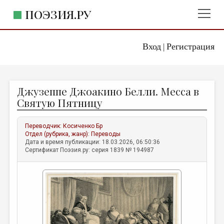
ПОЭЗИЯ.РУ
Вход
Регистрация
ГЛАВНОЕ МЕНЮ
|
ПОЭЗИЯ.РУ
ИЗДАТЕЛЬСТВО
Джузеппе Джоакино Белли. Месса в
ЖАНРЫ
Святую Пятницу
АВТОРЫ
Переводчик:
Косиченко Бр
КОММЕНТАРИИ
Отдел (рубрика, жанр):
Переводы
Дата и время публикации: 18.03.2026, 06:50:36
ЛИТСАЛОН
Сертификат Поэзия.ру: серия 1839 № 194987
НОВОСТИ
ПРАВИЛА САЙТА
ОТДЕЛЫ И РУБРИКИ
ИЗБРАННОЕ