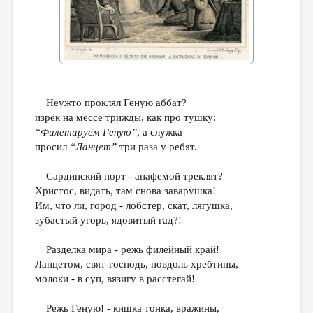
ДАЙДЖЕСТ
ПРОИЗВЕДЕНИЯ
ПЕРЕВОДЫ
КОНКУРСЫ
Неужто проклял Геную аббат?
ДЕТСКАЯ КОМНАТА
изрёк на мессе трижды, как про тушку:
“Филетируем Геную”
, а служка
КНИЖНАЯ ПОЛКА
просил
“Ланцет”
три раза у ребят.
ОБЗОР ЛИТЕРАТУРЫ
Сардинский порт - анафемой треклят?
СТРАНИЦЫ ПАМЯТИ
Христос, видать, там снова заварушка!
Им, что ли, город - лобстер, скат, лягушка,
ОБЪЯВЛЕНИЯ
зубастый угорь, ядовитый гад?!
КОЛОНКА РЕДАКТОРА
Разделка мира - режь филейный край!
Ланцетом, свят-господь, повдоль хребтины,
РЕДКОЛЛЕГИЯ
молоки - в суп, вязигу в расстегай!
ОТ РЕДАКЦИИ
Режь Геную! - кишка тонка, вражины,