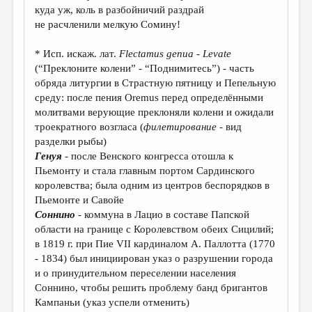
МАЛАЯ ПРОЗА
куда уж, коль в разбойничий раздрай
не расчленили мелкую Сомину!
ЭССЕИСТИКА
ЛИТЕРАТУРОВЕДЕНИЕ
* Исп. искаж. лат.
Flectamus
genua
-
Levate
(“Преклоните колени” - “Поднимитесь”) - часть
КУЛЬТУРОВЕДЕНИЕ
обряда литургии в Страстную пятницу и Пепельную
среду: после пения Oremus перед определёнными
ПУБЛИЦИСТИКА
молитвами верующие преклоняли колени и ожидали
РЕЦЕНЗИРОВАНИЕ
троекратного возгласа (
филетирование
- вид
разделки рыбы)
ЦИКЛЫ ПУБЛИКАЦИЙ
Генуя
- после Венского конгресса отошла к
Пьемонту и стала главным портом Сардинского
ТРЕДИАКОВСКИЙ
королевства; была одним из центров беспорядков в
МЕДИА
Пьемонте и Савойе
Соннино
- коммуна в Лацио в составе Папской
ВКОНТАКТЕ
области на границе с Королевством обеих Сицилий;
в 1819 г. при Пие VII кардиналом А. Паллотта (1770
- 1834) был инициирован указ о разрушении города
и о принудительном переселении населения
Соннино, чтобы решить проблему банд бригантов
Кампаньи (указ успели отменить)