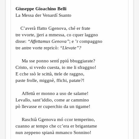
Giuseppe Gioachino Belli
La Messa der Venardí Ssanto
C’averà ffatto Ggenova, ché er frate
tre vvorte, jjeri a mmessa, co cquer laggno
disse:
“Affettamus Genova”
; e ’r compaggno
tre antre vorte repricò:
“Llevate”?
Ma sse ponno sentí ppiú bbuggiarate?
Cristo, si vvedo cuesta, io me li sfraggno!
E cche ssò le scittà, ttele de raggno,
paste frolle, miggnè, ffichi, patate?!
Affettà er monno a uso de salame!
Levallo, sant’iddio, come ar cammino
pò llevasse er cuperchio da un tigame!
Raschià Ggenova mó ccor temperino,
cuanno ar tempo che cc’era er brigantame
nun zeppeno spianà mmanco Sonnino!