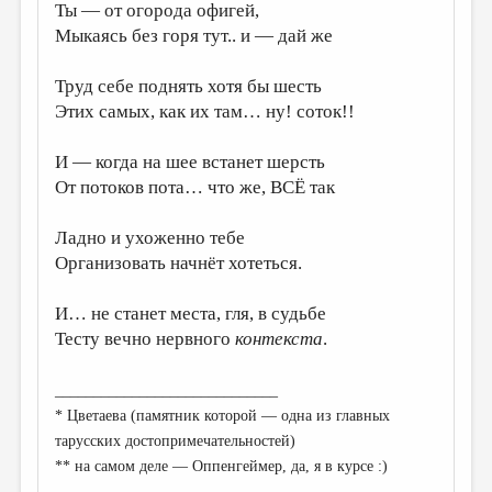
Ты — от огорода офигей,
Мыкаясь без горя тут.. и — дай же
Труд себе поднять хотя бы шесть
Этих самых, как их там… ну! соток!!
И — когда на шее встанет шерсть
От потоков пота… что же, ВСЁ так
Ладно и ухоженно тебе
Организовать начнёт хотеться.
И… не станет места, гля, в судьбе
Тесту вечно нервного
контекста
.
_____________________________
* Цветаева (памятник которой — одна из главных
тарусских достопримечательностей)
** на самом деле — Оппенгеймер, да, я в курсе :)