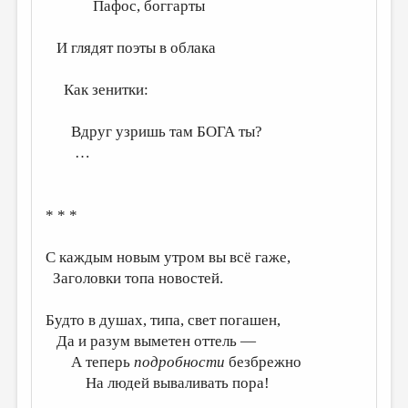
МАЛАЯ ПРОЗА
Пафос, боггарты
ЭССЕИСТИКА
И глядят поэты в облака
ЛИТЕРАТУРОВЕДЕНИЕ
Как зенитки:
КУЛЬТУРОВЕДЕНИЕ
Вдруг узришь там БОГА ты?
ПУБЛИЦИСТИКА
…
РЕЦЕНЗИРОВАНИЕ
ЦИКЛЫ ПУБЛИКАЦИЙ
* * *
ТРЕДИАКОВСКИЙ
С каждым новым утром вы всё гаже,
МЕДИА
Заголовки топа новостей.
ВКОНТАКТЕ
Будто в душах, типа, свет погашен,
Да и разум выметен оттель —
А теперь
подробности
безбрежно
На людей вываливать пора!