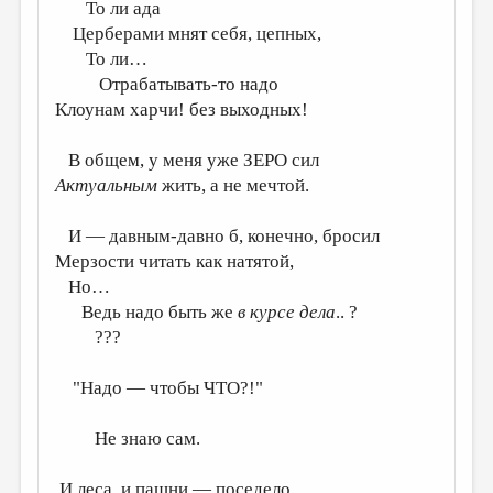
То ли ада
Церберами мнят себя, цепных,
То ли…
Отрабатывать-то надо
Клоунам харчи! без выходных!
В общем, у меня уже ЗЕРО сил
Актуальным
жить, а не мечтой.
И — давным-давно б, конечно, бросил
Мерзости читать как натятой,
Но…
Ведь надо быть же
в курсе дела
.. ?
???
"Надо — чтобы ЧТО?!"
Не знаю сам.
И леса, и пашни — поседело