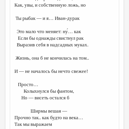
Как, увы, и собственную ложь, но
ДАЙДЖЕСТ
Ты рыбак — и я… Иван-дурак
ПРОИЗВЕДЕНИЯ
ПЕРЕВОДЫ
Это мало что меняет: ну́… как
Если бы однажды свистнул рак
КОНКУРСЫ
Выразив себя в надсадных муках.
ДЕТСКАЯ КОМНАТА
Жизнь, она б не кончилась на том..
КНИЖНАЯ ПОЛКА
ОБЗОР ЛИТЕРАТУРЫ
И — не началось бы нечто свежее!
СТРАНИЦЫ ПАМЯТИ
Просто…
ОБЪЯВЛЕНИЯ
Колыхнулся бы фантом,
Но — висеть остался б
КОЛОНКА РЕДАКТОРА
РЕДКОЛЛЕГИЯ
Ширмы вешая —
Прочно так.. как будто на века…
ОТ РЕДАКЦИИ
Так мы выражаем