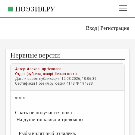
ПОЭЗИЯ.РУ
Вход
Регистрация
ГЛАВНОЕ МЕНЮ
|
ПОЭЗИЯ.РУ
ИЗДАТЕЛЬСТВО
Нервные версии
ЖАНРЫ
АВТОРЫ
Автор:
Александр Чекалов
Отдел (рубрика, жанр):
Циклы стихов
КОММЕНТАРИИ
Дата и время публикации: 12.03.2026, 10:06:39
Сертификат Поэзия.ру: серия 4143 № 194883
ЛИТСАЛОН
* * *
НОВОСТИ
ПРАВИЛА САЙТА
Спать не получается пока
На душе тоскливо и тревожно
ОТДЕЛЫ И РУБРИКИ
ИЗБРАННОЕ
Рыбы видят рыб издалека,