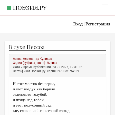
ПОЭЗИЯ.РУ
Вход
Регистрация
ГЛАВНОЕ МЕНЮ
|
ПОЭЗИЯ.РУ
ИЗДАТЕЛЬСТВО
В духе Пессоа
ЖАНРЫ
АВТОРЫ
Автор:
Александр Куликов
Отдел (рубрика, жанр):
Лирика
КОММЕНТАРИИ
Дата и время публикации: 23.02.2026, 12:31:32
Сертификат Поэзия.ру: серия 3973 № 194539
ЛИТСАЛОН
И этот мостик без перил,
НОВОСТИ
и этот воздух как берилл
ПРАВИЛА САЙТА
зеленовато-голубой,
и птица над тобой,
и этот полусонный сад,
ОТДЕЛЫ И РУБРИКИ
где, словно чей-то слезный взгляд,
ИЗБРАННОЕ