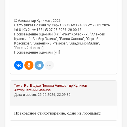
МАЛАЯ ПРОЗА
ЭССЕИСТИКА
Александр Куликов
, 2026
ЛИТЕРАТУРОВЕДЕНИЕ
Сертификат Поэзия.ру: серия 3973 № 194539 от 23.02.2026
8 |
2 |
155 |
07.08.2026. 20:00:15
КУЛЬТУРОВЕДЕНИЕ
Произведение оценили (+): ["Игнат Колесник", "Алексей
Кулешин", "Бройер Галина", "Елена Ханова", "Сергей
ПУБЛИЦИСТИКА
Красиков", "Валентин Литвинов", "Владимир Мялин",
"Евгений Иванов"]
РЕЦЕНЗИРОВАНИЕ
Произведение оценили (-): []
ЦИКЛЫ ПУБЛИКАЦИЙ
ТРЕДИАКОВСКИЙ
МЕДИА
Тема:
Re: В духе Пессоа
Александр Куликов
Автор
Евгений Иванов
ВКОНТАКТЕ
Дата и время: 25.02.2026, 22:09:39
Прекрасное стихотворение, одно из любимых!