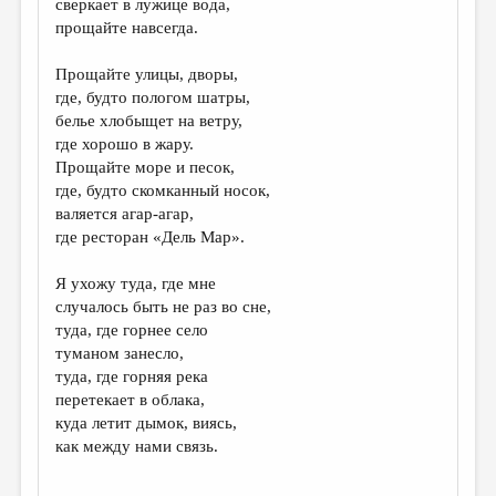
сверкает в лужице вода,
прощайте навсегда.
ДАЙДЖЕСТ
ПРОИЗВЕДЕНИЯ
Прощайте улицы, дворы,
где, будто пологом шатры,
ПЕРЕВОДЫ
белье хлобыщет на ветру,
где хорошо в жару.
КОНКУРСЫ
Прощайте море и песок,
ДЕТСКАЯ КОМНАТА
где, будто скомканный носок,
валяется агар-агар,
КНИЖНАЯ ПОЛКА
где ресторан «Дель Мар».
ОБЗОР ЛИТЕРАТУРЫ
Я ухожу туда, где мне
СТРАНИЦЫ ПАМЯТИ
случалось быть не раз во сне,
туда, где горнее село
ОБЪЯВЛЕНИЯ
туманом занесло,
туда, где горняя река
КОЛОНКА РЕДАКТОРА
перетекает в облака,
куда летит дымок, виясь,
РЕДКОЛЛЕГИЯ
как между нами связь.
ОТ РЕДАКЦИИ