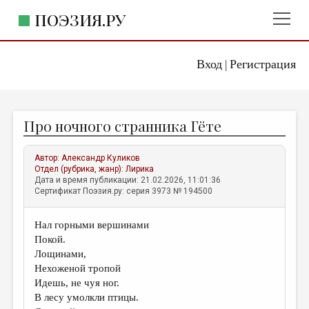
ПОЭЗИЯ.РУ
Вход
Регистрация
ГЛАВНОЕ МЕНЮ
|
ПОЭЗИЯ.РУ
ИЗДАТЕЛЬСТВО
Про ночного странника Гёте
ЖАНРЫ
АВТОРЫ
Автор:
Александр Куликов
Отдел (рубрика, жанр):
Лирика
КОММЕНТАРИИ
Дата и время публикации: 21.02.2026, 11:01:36
Сертификат Поэзия.ру: серия 3973 № 194500
ЛИТСАЛОН
Нал горными вершинами
НОВОСТИ
Покой.
ПРАВИЛА САЙТА
Лощинами,
Нехоженой тропой
Идешь, не чуя ног.
ОТДЕЛЫ И РУБРИКИ
В лесу умолкли птицы.
ИЗБРАННОЕ