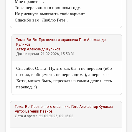
МАЛАЯ ПРОЗА
Мне нравится .
Тоже переводила в прошлом году.
ЭССЕИСТИКА
Не рискнула выложить свой вариант .
Спасибо вам. Люблю Гете .
ЛИТЕРАТУРОВЕДЕНИЕ
КУЛЬТУРОВЕДЕНИЕ
Тема:
Re: Re: Про ночного странника Гёте
Александр
ПУБЛИЦИСТИКА
Куликов
Автор
Александр Куликов
РЕЦЕНЗИРОВАНИЕ
Дата и время: 21.02.2026, 15:53:31
ЦИКЛЫ ПУБЛИКАЦИЙ
Спасибо, Ольга! Ну, это как бы и не перевод (ибо
ТРЕДИАКОВСКИЙ
поэзия, в общем-то, не переводима), а пересказ.
Хотя, может быть, пересказ на самом деле и есть
МЕДИА
перевод. :)
ВКОНТАКТЕ
Тема:
Re: Про ночного странника Гёте
Александр Куликов
Автор
Евгений Иванов
Дата и время: 22.02.2026, 02:15:03