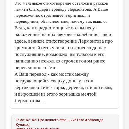
Это маленькое стихотворение осталось в русской
памяти благодаря переводу Лермонтова. А Ваше
переложение, отразившее и оригинал, и
переводчика, объясняет мне, почему так вышло.
Ведь, как в радио мощные волны несут
наложенные на них звуковые колебания, так и
здесь, великое стихотворение Лермонтова про
кремнистый путь усилило и донесло до нас
послужившие, возможно, импульсом к его
написанию несколько строчек годом ранее
переведенного Гете.
А Ваш перевод - как мостик между
погружающейся сверху донизу в сон
вертикалью Гете - горы, деревья, птички и мы,
и выросшей из этого зернышка мечтой
Лермонтова…
Тема:
Re: Re: Про ночного странника Гёте
Александр
Куликов