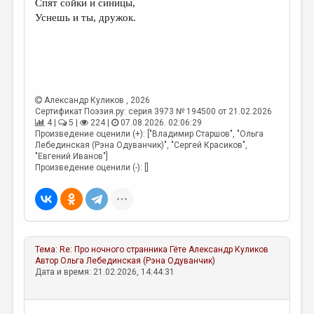
Спят сойки и синицы,
Уснешь и ты, дружок.
ДАЙДЖЕСТ
ПРОИЗВЕДЕНИЯ
ПЕРЕВОДЫ
КОНКУРСЫ
Александр Куликов
, 2026
Сертификат Поэзия.ру: серия 3973 № 194500 от 21.02.2026
ДЕТСКАЯ КОМНАТА
4 |
5 |
224 |
07.08.2026. 02:06:29
Произведение оценили (+): ["Владимир Старшов", "Ольга
КНИЖНАЯ ПОЛКА
Лебединская (Рэна Одуванчик)", "Сергей Красиков",
"Евгений Иванов"]
ОБЗОР ЛИТЕРАТУРЫ
Произведение оценили (-): []
СТРАНИЦЫ ПАМЯТИ
ОБЪЯВЛЕНИЯ
КОЛОНКА РЕДАКТОРА
Тема:
Re: Про ночного странника Гёте
Александр Куликов
Автор
Ольга Лебединская (Рэна Одуванчик)
РЕДКОЛЛЕГИЯ
Дата и время: 21.02.2026, 14:44:31
ОТ РЕДАКЦИИ