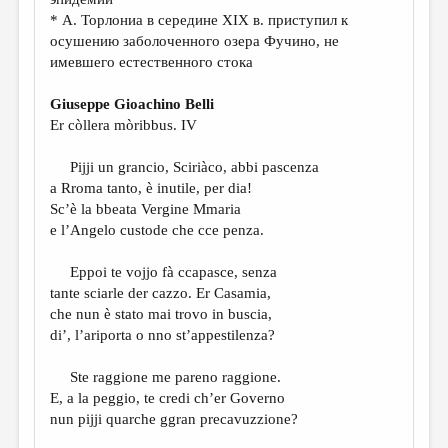
МАЛАЯ ПРОЗА
* А. Торлониа в середине XIX в. приступил к
ЭССЕИСТИКА
осушению заболоченного озера Фучино, не
имевшего естественного стока
ЛИТЕРАТУРОВЕДЕНИЕ
Giuseppe Gioachino Belli
КУЛЬТУРОВЕДЕНИЕ
Er còllera mòribbus. IV
ПУБЛИЦИСТИКА
Pijji un grancio, Sciriàco, abbi pascenza
РЕЦЕНЗИРОВАНИЕ
a Rroma tanto, è inutile, per dia!
Sc’è la bbeata Vergine Mmaria
ЦИКЛЫ ПУБЛИКАЦИЙ
e l’Angelo custode che cce penza.
ТРЕДИАКОВСКИЙ
Eppoi te vojjo fà ccapasce, senza
МЕДИА
tante sciarle der cazzo. Er Casamia,
che nun è stato mai trovo in buscia,
ВКОНТАКТЕ
di’, l’ariporta o nno st’appestilenza?
Ste raggione me pareno raggione.
E, a la peggio, te credi ch’er Governo
nun pijji quarche ggran precavuzzione?