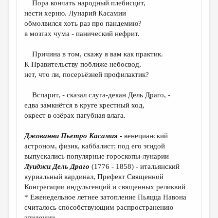
Пора кончать народный плебисцит,
нести херню. Лунарий Касамии
ДАЙДЖЕСТ
обмолвился хоть раз про пандемию?
ПРОИЗВЕДЕНИЯ
в мозгах чума - панический нефрит.
ПЕРЕВОДЫ
Причина в том, скажу я вам как практик.
К Правительству поближе небосвод,
КОНКУРСЫ
нет, что ли, посерьёзней профилактик?
ДЕТСКАЯ КОМНАТА
Вспарит, - сказал слуга-декан Дель Драго, -
КНИЖНАЯ ПОЛКА
едва замкнётся в круге крестный ход,
окрест в озёрах пагубная влага.
ОБЗОР ЛИТЕРАТУРЫ
СТРАНИЦЫ ПАМЯТИ
Джованни Пьетро Касамия
- венецианский
астроном, физик, каббалист; под его эгидой
ОБЪЯВЛЕНИЯ
выпускались популярные гороскопы-лунарии
Луиджи Дель Драго
(1776 - 1858) - итальянский
КОЛОНКА РЕДАКТОРА
куриальный кардинал, Префект Священной
РЕДКОЛЛЕГИЯ
Конгрегации индульгенций и священных реликвий
* Еженедельное летнее затопление Пьяцца Навона
ОТ РЕДАКЦИИ
считалось способствующим распространению
эпидемии