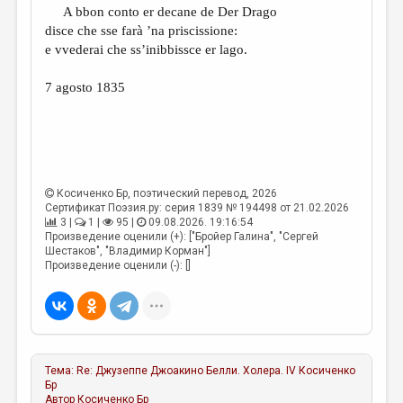
A bbon conto er decane de Der Drago
disce che sse farà ’na priscissione:
e vvederai che ss’inibbissce er lago.
7 agosto 1835
Косиченко Бр
, поэтический перевод, 2026
Сертификат Поэзия.ру: серия 1839 № 194498 от 21.02.2026
3 |
1 |
95 |
09.08.2026. 19:16:54
Произведение оценили (+): ["Бройер Галина", "Сергей
Шестаков", "Владимир Корман"]
Произведение оценили (-): []
Тема:
Re: Джузеппе Джоакино Белли. Холера. IV
Косиченко
Бр
Автор
Косиченко Бр