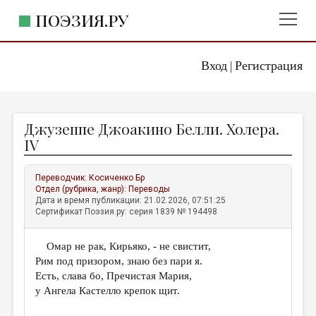
ПОЭЗИЯ.РУ
Вход
Регистрация
ГЛАВНОЕ МЕНЮ
|
ПОЭЗИЯ.РУ
ИЗДАТЕЛЬСТВО
Джузеппе Джоакино Белли. Холера.
ЖАНРЫ
IV
АВТОРЫ
Переводчик:
Косиченко Бр
КОММЕНТАРИИ
Отдел (рубрика, жанр):
Переводы
Дата и время публикации: 21.02.2026, 07:51:25
ЛИТСАЛОН
Сертификат Поэзия.ру: серия 1839 № 194498
НОВОСТИ
Омар не рак, Кирьяко, - не свистит,
ПРАВИЛА САЙТА
Рим под призором, знаю без пари я.
Есть, слава бо, Пречистая Мария,
ОТДЕЛЫ И РУБРИКИ
у Ангела Кастелло крепок щит.
ИЗБРАННОЕ