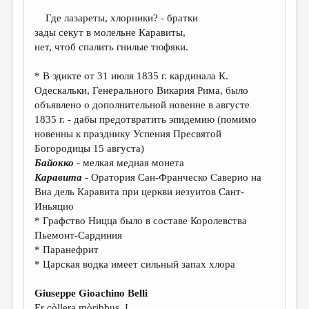
МАЛАЯ ПРОЗА
Где лазареты, хлорники? - братки
ЭССЕИСТИКА
зады секут в молельне Каравиты,
нет, чтоб спалить гнилые тюфяки.
ЛИТЕРАТУРОВЕДЕНИЕ
КУЛЬТУРОВЕДЕНИЕ
* В эдикте от 31 июля 1835 г. кардинала К.
Одескальки, Генерального Викария Рима, было
ПУБЛИЦИСТИКА
объявлено о дополнительной новенне в августе
1835 г. - дабы предотвратить эпидемию (помимо
РЕЦЕНЗИРОВАНИЕ
новенны к празднику Успения Пресвятой
ЦИКЛЫ ПУБЛИКАЦИЙ
Богородицы 15 августа)
Байокко
- мелкая медная монета
ТРЕДИАКОВСКИЙ
Каравита
- Оратория Сан-Франческо Саверио на
Виа дель Каравита при церкви иезуитов Сант-
МЕДИА
Иньяцио
ВКОНТАКТЕ
* Графство Ницца было в составе Королевства
Пьемонт-Сардиния
* Паранефрит
* Царская водка имеет сильный запах хлора
Giuseppe Gioachino Belli
Er còllera mòribbus. I