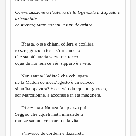
Converzazzione a l’osteria de la Ggènzola
indisposta e
ariccontata
co ttrentaquattro sonetti, e tutti de grinza
Bbasta, o sse chiami còllera o ccollèra,
io sce ggiuco la testa s’un baiocco
che sta pidemeria sarvo me tocco,
cqua da noi nun ce viè, sippuro è vvera.
Nun zentite l’editto? che cchi spera
ne la Madon de mezz’agosto è un sciocco
si nn’ha ppavura? E cce vò ddunque un gnocco,
sor Marchionne, a accorasse in sta maggnera.
Disce: ma a Nninza fa ppiazza pulita.
Seggno che cqueli matti mmaledetti
nun ze sanno avé ccura de la vita.
S’invesce de cordoni e llazzaretti