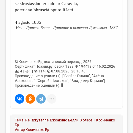
se sfrustassino er culo ar Caravita,
poteríano bbruscià ppuro li letti.
4 agosto 1835
Дитлев Бланк. Датчане в остерии Джензола. 1837
Косиченко Бр
, поэтический перевод, 2026
Сертификат Поэзия.ру: серия 1839 № 194413 от 16.02.2026
4 |
1 |
114 |
07.08.2026. 20:16:46
Произведение оценили (+): ["Бройер Галина", "Алёна
Алексеева", "Сергей Шестаков", "Владимир Корман"]
Произведение оценили (-): []
Тема:
Re: Джузеппе Джоакино Белли. Холера. I
Косиченко
Бр
Автор
Косиченко Бр