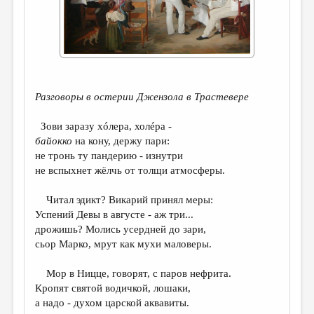
ДАЙДЖЕСТ
ПРОИЗВЕДЕНИЯ
ПЕРЕВОДЫ
КОНКУРСЫ
Разговоры в остерии Джензола в Трастевере
ДЕТСКАЯ КОМНАТА
Зови заразу хóлера, холéра -
байокко
на кону, держу пари:
КНИЖНАЯ ПОЛКА
не тронь ту пандерию - изнутри
ОБЗОР ЛИТЕРАТУРЫ
не вспыхнет жёлчь от толщи атмосферы.
СТРАНИЦЫ ПАМЯТИ
Читал эдикт? Викарий принял меры:
Успений Девы в августе - аж три...
ОБЪЯВЛЕНИЯ
дрожишь? Молись усердней до зари,
сьор Марко, мрут как мухи маловеры.
КОЛОНКА РЕДАКТОРА
РЕДКОЛЛЕГИЯ
Мор в Ницце, говорят, с паров нефрита.
Кропят святой водичкой, лошаки,
ОТ РЕДАКЦИИ
а надо - духом царской аквавиты.