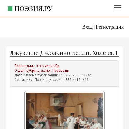
ПОЭЗИЯ.РУ
Вход
Регистрация
ГЛАВНОЕ МЕНЮ
|
ПОЭЗИЯ.РУ
ИЗДАТЕЛЬСТВО
Джузеппе Джоакино Белли. Холера. I
ЖАНРЫ
АВТОРЫ
Переводчик:
Косиченко Бр
Отдел (рубрика, жанр):
Переводы
КОММЕНТАРИИ
Дата и время публикации: 16.02.2026, 11:05:52
Сертификат Поэзия.ру: серия 1839 № 194413
ЛИТСАЛОН
НОВОСТИ
ПРАВИЛА САЙТА
ОТДЕЛЫ И РУБРИКИ
ИЗБРАННОЕ