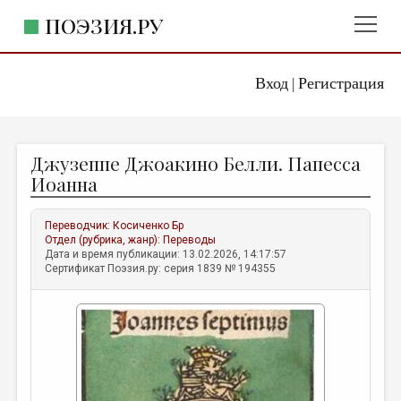
ПОЭЗИЯ.РУ
Вход
Регистрация
ГЛАВНОЕ МЕНЮ
|
ПОЭЗИЯ.РУ
ИЗДАТЕЛЬСТВО
Джузеппе Джоакино Белли. Папесса
ЖАНРЫ
Иоанна
АВТОРЫ
Переводчик:
Косиченко Бр
КОММЕНТАРИИ
Отдел (рубрика, жанр):
Переводы
Дата и время публикации: 13.02.2026, 14:17:57
ЛИТСАЛОН
Сертификат Поэзия.ру: серия 1839 № 194355
НОВОСТИ
ПРАВИЛА САЙТА
ОТДЕЛЫ И РУБРИКИ
ИЗБРАННОЕ