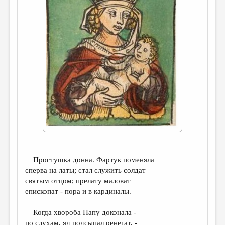
ДАЙДЖЕСТ
ПРОИЗВЕДЕНИЯ
ПЕРЕВОДЫ
КОНКУРСЫ
ДЕТСКАЯ КОМНАТА
КНИЖНАЯ ПОЛКА
ОБЗОР ЛИТЕРАТУРЫ
СТРАНИЦЫ ПАМЯТИ
ОБЪЯВЛЕНИЯ
Простушка донна. Фартук поменяла
сперва на латы; стал служить солдат
КОЛОНКА РЕДАКТОРА
святым отцом; прелату маловат
епископат - пора и в кардиналы.
РЕДКОЛЛЕГИЯ
ОТ РЕДАКЦИИ
Когда хвороба Папу доконала -
по слухам, яд подсыпал ренегат, -