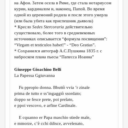
на Афон. Затем осела в Риме, где стала нотариусом
курии, кардиналом и, наконец, Папой. Во время
одной из церемоний родила и после этого умерла
(или была убита как приспешник дьявола)
* Кресло
Sedes
Stercoraria
действительно
существовало, более того в средневековых
источниках описывается “формула посвящения”:
“Virgam et testiculos habet!” - “Deo Gratias”.
* Сохранился автограф А.С.Пушкина 1835 г. с
наброском плана пьесы “Папесса Иоанна”
Giuseppe Gioachino Belli
La Papessa Ggiuvanna
Fu ppropio donna. Bbuttò vvia ’r zinale
prima de tutto e ss’ingaggiò ssordato;
doppo se fesce prete, poi prelato,
e ppoi vescovo, e arfine Cardinale.
E cquanno er Papa maschio stiede male,
e mmorze, c’è cchi ddisce, avvelenato,