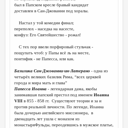
МАЛАЯ ПРОЗА
был в Папском кресле бравый кандидат
доставлен в Сан-Джованни под хоралы.
ЭССЕИСТИКА
ЛИТЕРАТУРОВЕДЕНИЕ
Настал у той комедии финал;
переполох - наседка на насесте,
КУЛЬТУРОВЕДЕНИЕ
конфуз: Его Святейшество - рожал!
ПУБЛИЦИСТИКА
С тех пор ввели порфировый стульчак -
РЕЦЕНЗИРОВАНИЕ
пощупать чтоб: у Папы всё ль на месте,
понтифик - не Папесса, или как.
ЦИКЛЫ ПУБЛИКАЦИЙ
Базилика Сан-Джованни-ин-Латерано
- одна из
ТРЕДИАКОВСКИЙ
четырёх великих базилик Рима, “всех церквей
МЕДИА
города и мира мать и глава”
Папесса Иоанна
- легендарная дама, якобы
ВКОНТАКТЕ
занимавшая папский престол под именем
Иоанна
VIII
в 855 - 858 гг. Существуют теории и за и
против реальной личности. По легенде, Иоанна
была дочерью английского миссионера, в
двенадцать лет ушла с монахом из
монастыряФульды, переодевшись в мужское платье,