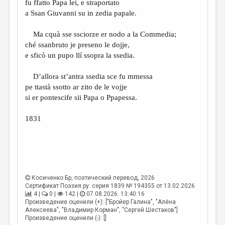
fu ffatto Papa lei, e straportato
a Ssan Giuvanni su in zedia papale.
Ma cquà sse ssciorze er nodo a la Commedia;
ché ssanbruto je preseno le dojje,
e sficò un pupo llí ssopra la ssedia.
D’allora st’antra ssedia sce fu mmessa
pe ttastà ssotto ar zito de le vojje
si er pontescife sii Papa o Ppapessa.
1831
Косиченко Бр
, поэтический перевод, 2026
Сертификат Поэзия.ру: серия 1839 № 194355 от 13.02.2026
4 |
0 |
142 |
07.08.2026. 13:40:16
Произведение оценили (+): ["Бройер Галина", "Алёна
Алексеева", "Владимир Корман", "Сергей Шестаков"]
Произведение оценили (-): []