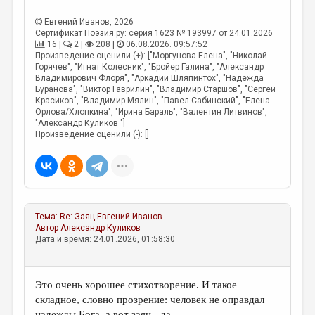
МАЛАЯ ПРОЗА
Евгений Иванов
, 2026
ЭССЕИСТИКА
Сертификат Поэзия.ру: серия 1623 № 193997 от 24.01.2026
16 |
2 |
208 |
06.08.2026. 09:57:52
ЛИТЕРАТУРОВЕДЕНИЕ
Произведение оценили (+): ["Моргунова Елена", "Николай
Горячев", "Игнат Колесник", "Бройер Галина", "Александр
КУЛЬТУРОВЕДЕНИЕ
Владимирович Флоря", "Аркадий Шляпинтох", "Надежда
Буранова", "Виктор Гаврилин", "Владимир Старшов", "Сергей
Красиков", "Владимир Мялин", "Павел Сабинский", "Елена
ПУБЛИЦИСТИКА
Орлова/Хлопкина", "Ирина Бараль", "Валентин Литвинов",
"Александр Куликов "]
РЕЦЕНЗИРОВАНИЕ
Произведение оценили (-): []
ЦИКЛЫ ПУБЛИКАЦИЙ
ТРЕДИАКОВСКИЙ
МЕДИА
Тема:
Re: Заяц
Евгений Иванов
ВКОНТАКТЕ
Автор
Александр Куликов
Дата и время: 24.01.2026, 01:58:30
Это очень хорошее стихотворение. И такое
складное, словно прозрение: человек не оправдал
надежды Бога, а вот заяц - да.