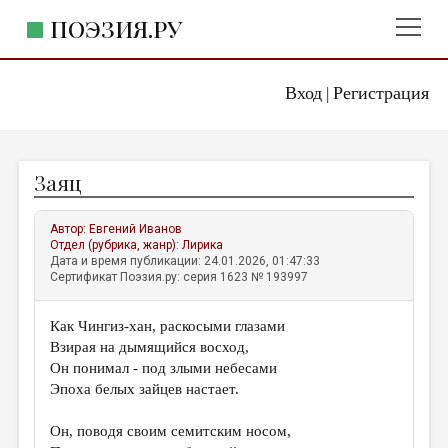
ПОЭЗИЯ.РУ
Вход
Регистрация
ГЛАВНОЕ МЕНЮ
|
ПОЭЗИЯ.РУ
ИЗДАТЕЛЬСТВО
Заяц
ЖАНРЫ
АВТОРЫ
Автор:
Евгений Иванов
Отдел (рубрика, жанр):
Лирика
КОММЕНТАРИИ
Дата и время публикации: 24.01.2026, 01:47:33
Сертификат Поэзия.ру: серия 1623 № 193997
ЛИТСАЛОН
Как Чингиз-хан, раскосыми глазами
НОВОСТИ
Взирая на дымящийся восход,
ПРАВИЛА САЙТА
Он понимал - под злыми небесами
Эпоха белых зайцев настает.
ОТДЕЛЫ И РУБРИКИ
Он, поводя своим семитским носом,
ИЗБРАННОЕ