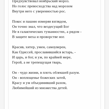
Предчувствовал ноябрьский мороз.
Но голос превосходства над морозом
ДАЙДЖЕСТ
Внутри него с уверенностью рос.
ПРОИЗВЕДЕНИЯ
Покос и пашню измеряя взглядом,
ПЕРЕВОДЫ
Он точно знал, что вездесущий Бог
Не в галактических туманностях, а рядом -
КОНКУРСЫ
В защите меха и проворстве ног.
ДЕТСКАЯ КОМНАТА
Красив, хитер, умен, самоуверен,
КНИЖНАЯ ПОЛКА
Как Одиссей, прославившийся встарь, -
И царь, и бог, и уж, по крайней мере,
ОБЗОР ЛИТЕРАТУРЫ
Герой, а не трепещущая тварь,
СТРАНИЦЫ ПАМЯТИ
Он - чудо жизни, в плоть облекшей разум.
ОБЪЯВЛЕНИЯ
Он - воплощенье божеских затей,
Красу и ум объединивший разом,
КОЛОНКА РЕДАКТОРА
Любимейший из множества детей.
РЕДКОЛЛЕГИЯ
ОТ РЕДАКЦИИ