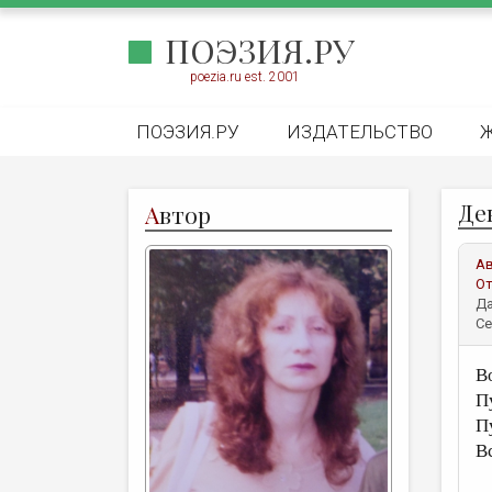
ПОЭЗИЯ.РУ
poezia.ru est. 2001
ПОЭЗИЯ.РУ
ИЗДАТЕЛЬСТВО
Де
А
втор
А
От
Да
Се
В
П
П
В