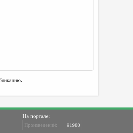
бликацию.
На портале:
Произведений:
91980