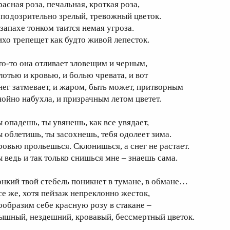
расная роза, печальная, кроткая роза,
 подозрительно зрелый, тревожный цветок.
 запахе тонком таится немая угроза.
ихо трепещет как будто живой лепесток.
то-то она отливает зловещим и черным,
лотью и кровью, и болью чревата, и вот
нег затмевает, и жаром, быть может, притворным
нойно набухла, и призрачным летом цветет.
ы опадешь, ты увянешь, как все увядает,
ы облетишь, ты засохнешь, тебя одолеет зима.
ровью прольешься. Склонишься, а снег не растает.
ы ведь и так только снишься мне – знаешь сама.
онкий твой стебель поникнет в тумане, в обмане…
се же, хотя пейзаж непреклонно жесток,
ообразим себе красную розу в стакане –
ышный, нездешний, кровавый, бессмертный цветок.