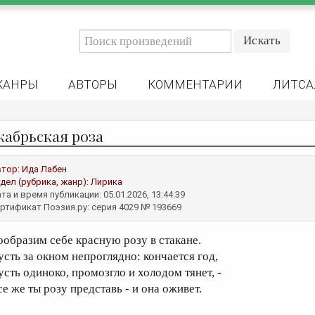
ЖАНРЫ
АВТОРЫ
КОММЕНТАРИИ
ЛИТСА
кабрьская роза
втор:
Ида Лабен
дел (рубрика, жанр):
Лирика
та и время публикации: 05.01.2026, 13:44:39
ртификат Поэзия.ру: серия 4029 № 193669
ообразим себе красную розу в стакане.
усть за окном непроглядно: кончается год,
усть одиноко, промозгло и холодом тянет, -
се же ты розу представь - и она оживет.