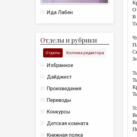
К
О
Ида Лабен
В
Т
Ч
О
тделы и рубрики
П
С
Отделы
Колонка редактора
З
Избранное
Т
Дайджест
Т
К
Произведения
Т
Переводы
Т
Конкурсы
В
В
Детская комната
П
Книжная полка