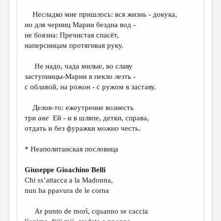
ДАЙДЖЕСТ
Несладко мне пришлось: вся жизнь - докука,
но для черниц Марии бездна вод -
ПРОИЗВЕДЕНИЯ
не боязна: Пречистая спасёт,
наперсницам протягивая руку.
ПЕРЕВОДЫ
КОНКУРСЫ
Не надо, чада милые, во славу
заступницы-Марии в пекло лезть -
ДЕТСКАЯ КОМНАТА
с облавой, на рожон - с ружом в заставу.
КНИЖНАЯ ПОЛКА
Делов-то: ежеутренне вознесть
ОБЗОР ЛИТЕРАТУРЫ
три
аве
Ей - и в шляпе, детки, справа,
отдать и без фуражки можно честь.
СТРАНИЦЫ ПАМЯТИ
* Неаполитанская пословица
ОБЪЯВЛЕНИЯ
Giuseppe Gioachino Belli
КОЛОНКА РЕДАКТОРА
Chi ss’attacca a la Madonna,
РЕДКОЛЛЕГИЯ
nun ha ppavura de le corna
ОТ РЕДАКЦИИ
Ar punto de morì, cquanno se caccia