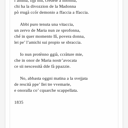
l’anima, fijji mii, credete a nnonna,
МАЛАЯ ПРОЗА
chi ha la divozzion de la Madonna
ЭССЕИСТИКА
pò rrugà ccór demonio a ffaccia a ffaccia.
ЛИТЕРАТУРОВЕДЕНИЕ
Abbi puro tenuta una vitaccia,
un zervo de Maria nun ze sprofonna,
КУЛЬТУРОВЕДЕНИЕ
ché in quer momento llì, povera donna,
ПУБЛИЦИСТИКА
lei pe’ l’amichi sui propio se sbraccia.
РЕЦЕНЗИРОВАНИЕ
Io nun protènno ggià, ccràture mie,
che in onor de Maria nostr’avocata
ЦИКЛЫ ПУБЛИКАЦИЙ
ce sii nescessità dde fà ppazzie.
ТРЕДИАКОВСКИЙ
No, abbasta oggni matina a la svejjata
МЕДИА
de rescità ppe’ llei tre vvemarie,
e onoralla co’ cquarche scappellata.
ВКОНТАКТЕ
1835