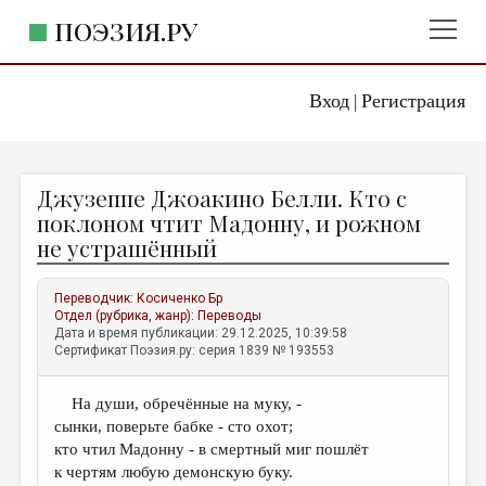
ПОЭЗИЯ.РУ
Вход
Регистрация
ГЛАВНОЕ МЕНЮ
|
ПОЭЗИЯ.РУ
ИЗДАТЕЛЬСТВО
Джузеппе Джоакино Белли. Кто с
ЖАНРЫ
поклоном чтит Мадонну, и рожном
не устрашённый
АВТОРЫ
КОММЕНТАРИИ
Переводчик:
Косиченко Бр
Отдел (рубрика, жанр):
Переводы
ЛИТСАЛОН
Дата и время публикации: 29.12.2025, 10:39:58
Сертификат Поэзия.ру: серия 1839 № 193553
НОВОСТИ
ПРАВИЛА САЙТА
На души, обречённые на муку, -
сынки, поверьте бабке - сто охот;
ОТДЕЛЫ И РУБРИКИ
кто чтил Мадонну - в смертный миг пошлёт
к чертям любую демонскую буку.
ИЗБРАННОЕ