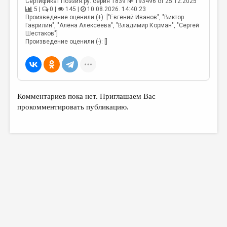
Сертификат Поэзия.ру: серия 1839 № 193496 от 25.12.2025
5 |
0 |
145 |
10.08.2026. 14:40:23
Произведение оценили (+): ["Евгений Иванов", "Виктор
Гаврилин", "Алёна Алексеева", "Владимир Корман", "Сергей
Шестаков"]
Произведение оценили (-): []
Комментариев пока нет. Приглашаем Вас
прокомментировать публикацию.