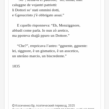
МАЛАЯ ПРОЗА
caluggne de vojantri patriotti:
ЭССЕИСТИКА
li Dottori so’ stati ommini dotti,
e Ggesucristo j’è obbrigato assai.”
ЛИТЕРАТУРОВЕДЕНИЕ
E cquello risponneva: “Eh, Monziggnore,
КУЛЬТУРОВЕДЕНИЕ
abbadi come parla. Io nun zò aretico,
ПУБЛИЦИСТИКА
ma ppoteva sbajjà ppuro un Dottore.”
РЕЦЕНЗИРОВАНИЕ
“Che?”, rrepricava l’antro: “ggnente, ggnente:
lei, siggnore, è un gismatico, è un asscetico,
ЦИКЛЫ ПУБЛИКАЦИЙ
un uteràno marcio, un biscredente.”
ТРЕДИАКОВСКИЙ
1835
МЕДИА
ВКОНТАКТЕ
Косиченко Бр
, поэтический перевод, 2025