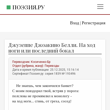
ПОЭЗИЯ.РУ
Вход
Регистрация
ГЛАВНОЕ МЕНЮ
|
ПОЭЗИЯ.РУ
ИЗДАТЕЛЬСТВО
Джузеппе Джоакино Белли. На ход
ЖАНРЫ
ноги или последний бокал
АВТОРЫ
Переводчик:
Косиченко Бр
КОММЕНТАРИИ
Отдел (рубрика, жанр):
Переводы
Дата и время публикации: 25.12.2025, 15:16:14
ЛИТСАЛОН
Сертификат Поэзия.ру: серия 1839 № 193496
НОВОСТИ
Не знаешь, чем закончился банкет?
ПРАВИЛА САЙТА
С моим повздорил твой, встряв у порога:
полслова не промямлил к монологу -
ОТДЕЛЫ И РУБРИКИ
на ход ноги... сгинь, от греха, сосед!
ИЗБРАННОЕ