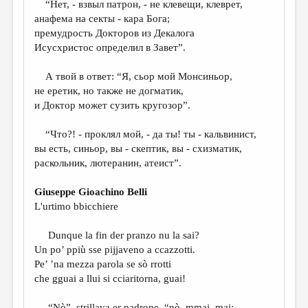
“Нет, - взвыл патрон, - не клевещи, клеврет,
анафема на секты - кара Бога;
ДАЙДЖЕСТ
премудрость Докторов из Декалога
ПРОИЗВЕДЕНИЯ
Исусхристос определил в Завет”.
ПЕРЕВОДЫ
А твой в ответ: “Я, сьор мой Монсиньор,
не еретик, но также не догматик,
КОНКУРСЫ
и Доктор может сузить кругозор”.
ДЕТСКАЯ КОМНАТА
“Что?! - проклял мой, - да ты! ты - кальвинист,
КНИЖНАЯ ПОЛКА
вы есть, синьор, вы - скептик, вы - схизматик,
раскольник, лютеранин, атеист”.
ОБЗОР ЛИТЕРАТУРЫ
СТРАНИЦЫ ПАМЯТИ
Giuseppe Gioachino Belli
L'urtimo bbicchiere
ОБЪЯВЛЕНИЯ
Dunque la fin der pranzo nu la sai?
КОЛОНКА РЕДАКТОРА
Un po’ ppiù sse pijjaveno a ccazzotti.
РЕДКОЛЛЕГИЯ
Pe’ ’na mezza parola se sò rrotti
che gguai a llui si cciaritorna, guai!
ОТ РЕДАКЦИИ
“Nò”, strillava er padrone, “nò, mmai, mai: