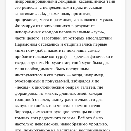
импровизированными лекциями, касающимися тайн
его ремесла, с непременными практическими
занятиями… Да, размачивая, промывая,
процеживая, меся и разминая, я закалялся и мужал.
Формируя из получающихся в результате
неподъёмных овоидов первоначальные «гули»,
части целого, заготовки, от которых впоследствии
Парамоном отсекались и отщипывались первые
«шматки» (дабы наметить пока лишь самые
приблизительные контуры) — крепчал физически и
твердел духом. Но хуже смертной муки была для
меня необходимость быть послушным
инструментом в его руках — когда, например,
руководимый и понукаемый, взбирался я по
«лесам» к циклопическим бёдрам галатеи, где
формировал из мягких длинных змей, каждая
толщиной с палец, шапку растительности для
выпуклого лобка, или чертил краем шпателя
борозды, символизирующие ресницы вокруг
томных глаз радостного голема. Всё это было
настолько невозможно, невообразимо уродливо,
что, помноженное на масштабы, воспринималось