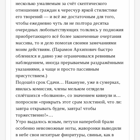
несколько умаляемым за счёт скептического
отношения граждан к чересчур яркой стилистике
его творений — и всё же достаточным для того,
чтобы ежедневно чуть ли не полтора десятка
очередных любопытствующих толклись у подножия
приобретающего всё более законченные очертания
массива, то и дело помогая своими замечаниями
моим действиям. (Парамон Архипович быстро
обленился и давно уже ограничивался ревнивым
наблюдением, иногда прерываемым раздражёнными
указаниями, а чаще и просто пассивным
присутствием.)
Подошёл срок Сдачи… Накануне, уже в сумерках,
явилась комиссия, члены мельком оглядели
сплётшихся «болванов», со значением кивнули и…
попросили «прикрыть этот срам холстиной, что ли:
завтра открывать будем, завтра! чтобы
торжественно!»…
Утро выдалось ясным, петухи наперебой брали
особенно невозможные ноты, жаворонки выводили
в небе свои нехитрые фиоритуры, свиньи, как в