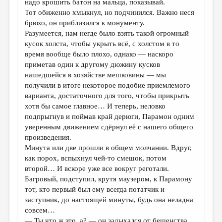
надо крошить батон на мальца, показывай.
Тот обиженно хмыкнул, но подчинился. Важно неся
брюхо, он приблизился к монументу.
Разумеется, нам негде было взять такой огромный
кусок холста, чтобы укрыть всё, с холстом в то
время вообще было плохо, однако — наскоро
приметав один к другому дюжину кусков
нашедшейся в хозяйстве мешковины — мы
получили в итоге некоторое подобие приемлемого
варианта, достаточного для того, чтобы прикрыть
хотя бы самое главное… И теперь, неловко
подпрыгнув и поймав край дерюги, Парамон одним
уверенным движением сдёрнул её с нашего общего
произведения.
Минута или две прошли в общем молчании. Вдруг,
как порох, вспыхнул чей-то смешок, потом
второй… И вскоре уже все вокруг реготали.
Багровый, подступил, крутя маузером, к Парамону
тот, кто первый был ему всегда потатчик и
заступник, до настоящей минуты, будь она неладна
совсем…
— Ты что ж это, а? — он задыхался от бешенства.