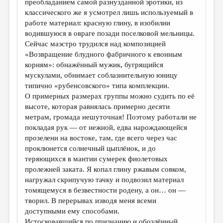
преобладанием самой разнузданной эротики, из
классического же я усмотрел лишь используемый в
работе материал: красную глину, в изобилии
водившуюся в овраге позади поселковой мельницы.
Сейчас маэстро трудился над композицией
«Возвращение блудного фабричного к евонным
корням»: обнажённый мужик, бугрящийся
мускулами, обнимает соблазнительную юницу
типично «рубенсовского» типа комплекции.
О примерных размерах группы можно судить по её
высоте, которая равнялась примерно десяти
метрам, громада нешуточная! Поэтому работали не
покладая рук — от нежной, едва нарождающейся
прозелени на востоке, там, где всего через час
проклюнется солнечный цыплёнок, и до
теряющихся в мантии сумерек фиолетовых
пролежней заката. Я копал глину ржавым совком,
нагружал скрипучую тачку и подвозил материал
томящемуся в безвестности родену, а он… он —
творил. В перерывах изводя меня всеми
доступными ему способами.
Истосковавшийся по признанию и обозлённый