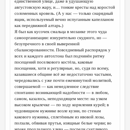
единственной улице, даже в удушающую
августовскую жару, и… тонкие кресты над коростой
ДАЙДЖЕСТ
соломенных кровель. (А у нас — только снарядный
ПРОИЗВЕДЕНИЯ
ящик, используемый вечно испуганным капелланом
как передвижной алтарь.)
ПЕРЕВОДЫ
Я был как кусочек смальца в мозаике этого чуда
самоорганизации: изнурительно скудного, но —
КОНКУРСЫ
безупречного в своей выверенной
ДЕТСКАЯ КОМНАТА
сбалансированности. Повседневный распорядок у
всех и каждого автохтона был подчинён ритму
КНИЖНАЯ ПОЛКА
посещений поселкового костёла, каковые
посещения, хотя и регулярные, но, судя по всему,
ОБЗОР ЛИТЕРАТУРЫ
казавшиеся общине всё же недостаточно частыми,
СТРАНИЦЫ ПАМЯТИ
чередовались с уже почти ежеминутной молитвой,
совершаемой — как немедленное следствие
ОБЪЯВЛЕНИЯ
спонтанно возникающей надобности — в любом,
самом, казалось, неподходящем месте: на узком
КОЛОНКА РЕДАКТОРА
высоком крылечке — по ходу кормления курей; в
чудовищном нужнике возле кузни, по стенам
РЕДКОЛЛЕГИЯ
какового нужника, сплетённым из ивовой лозы,
ОТ РЕДАКЦИИ
ползали, обвивая прутья, изящные белые черви; во
мраке прохладного хлева — посреди суетливого