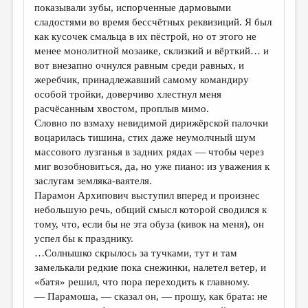
показывали зубы, испорченные дармовыми
сладостями во время бессчётных реквизиций. Я был
как кусочек смальца в их пёстрой, но от этого не
менее монолитной мозаике, склизкий и вёрткий… и
вот внезапно очнулся равным среди равных, и
жеребчик, принадлежавший самому командиру
особой тройки, доверчиво хлестнул меня
расчёсанным хвостом, проплыв мимо.
Словно по взмаху невидимой дирижёрской палочки
воцарилась тишина, стих даже неумолчный шум
массового лузганья в задних рядах — чтобы через
миг возобновиться, да, но уже пиано: из уважения к
заслугам земляка-ваятеля.
Парамон Архипович выступил вперед и произнес
небольшую речь, общий смысл которой сводился к
тому, что, если бы не эта обуза (кивок на меня), он
успел бы к празднику.
…Солнышко скрылось за тучками, тут и там
замелькали редкие пока снежинки, налетел ветер, и
«батя» решил, что пора переходить к главному.
— Парамоша, — сказал он, — прошу, как брата: не