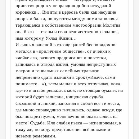
МАЛАЯ ПРОЗА
принятия родов у неправдоподобно исхудалой
коровёнки… Визиты в церковь были как несущие
ЭССЕИСТИКА
опоры и балки, но пустоты между ними заполняла
ЛИТЕРАТУРОВЕДЕНИЕ
теряющаяся в собственном многообразии Молитва,
она была — стены и свод величественного здания,
КУЛЬТУРОВЕДЕНИЕ
имя которому Уклад Жизни…
И лишь я раненой в голову цаплей беспорядочно
ПУБЛИЦИСТИКА
метался в «приличном обществе», от ячейки к
РЕЦЕНЗИРОВАНИЕ
ячейке его, разнося предписания и повестки,
запинаясь и отводя взгляд, умоляя неприступных
ЦИКЛЫ ПУБЛИКАЦИЙ
матрон и гениальных семейных трагиков
непременно сдать излишки в срок («Иначе, сами
ТРЕДИАКОВСКИЙ
понимаете…»), всем мешая и всех отпугивая, пока
МЕДИА
где-то в штабе решалась моя, не стоящая бумаги, на
которой будет записана, нищенская судьба.
ВКОНТАКТЕ
Скользкий и липкий, заполнял я собой все те места,
где мною справедливо гнушались, однако всюду, где
был позарез нужен, меня вечно не оказывалось на
месте! Судьба. Или слабая пьеса — испещряемая, к
тому же, по ходу представления всё новыми и
новыми ремарками.