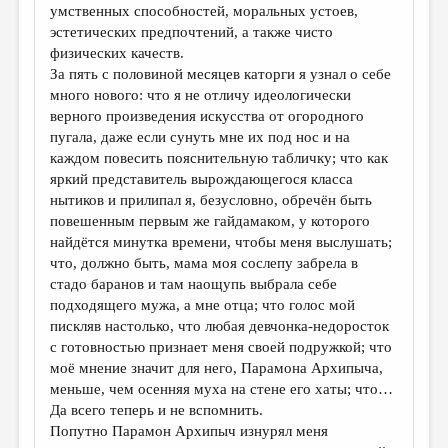
умственных способностей, моральных устоев,
эстетических предпочтений, а также чисто
физических качеств.
За пять с половиной месяцев каторги я узнал о себе
много нового: что я не отличу идеологически
верного произведения искусства от огородного
пугала, даже если сунуть мне их под нос и на
каждом повесить пояснительную табличку; что как
яркий представитель вырождающегося класса
нытиков и прилипал я, безусловно, обречён быть
повешенным первым же гайдамаком, у которого
найдётся минутка времени, чтобы меня выслушать;
что, должно быть, мама моя сослепу забрела в
стадо баранов и там наощупь выбрала себе
подходящего мужа, а мне отца; что голос мой
пискляв настолько, что любая девчонка-недоросток
с готовностью признает меня своей подружкой; что
моё мнение значит для него, Парамона Архипыча,
меньше, чем осенняя муха на стене его хаты; что…
Да всего теперь и не вспомнить.
Попутно Парамон Архипыч изнурял меня