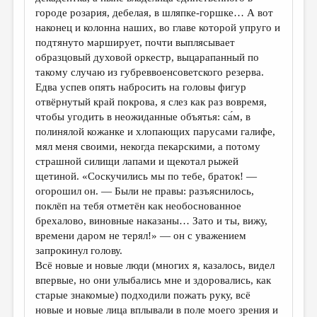
городе розария, дебелая, в шляпке-горшке… А вот
наконец и колонна наших, во главе которой упруго и
подтянуто марширует, почти выплясывает
образцовый духовой оркестр, выцарапанный по
такому случаю из губреввоенсоветского резерва.
Едва успев опять набросить на головы фигур
отвёрнутый край покрова, я слез как раз вовремя,
чтобы угодить в неожиданные объятья: са́м, в
полинялой кожанке и хлопающих парусами галифе,
мял меня своими, некогда пекарскими, а потому
страшной силищи лапами и щекотал рыжей
щетиной. «Соскучились мы по тебе, браток! —
огорошил он. — Были не правы: разъяснилось,
поклёп на тебя отметён как необоснованное
брехалово, виновные наказаны… Зато и ты, вижу,
времени даром не терял!» — он с уважением
запрокинул голову.
Всё новые и новые люди (многих я, казалось, видел
впервые, но они улыбались мне и здоровались, как
старые знакомые) подходили пожать руку, всё
новые и новые лица вплывали в поле моего зрения и