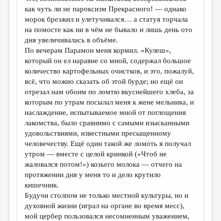
как чуть ли не пароксизм Прекрасного! — однако
морок брезжил и улетучивался… а статуя торчала
на помосте как ни в чём не бывало и лишь день ото
дня увеличивалась в объёме.
По вечерам Парамон меня кормил. «Кулеш»,
который он ел наравне со мной, содержал большое
количество картофельных очистков, и это, пожалуй,
всё, что можно сказать об этой бурде; но ещё он
отрезал нам обоим по ломтю вкуснейшего хлеба, за
которым по утрам посылал меня к жене мельника, и
наслаждение, испытываемое мной от поглощения
лакомства, было сравнимо с самыми изысканными
удовольствиями, известными пресыщенному
человечеству. Ещё один такой же ломоть я получал
утром — вместе с целой кринкой («Чтоб не
жаловался потом!») козьего молока — отчего на
протяжении дня у меня то и дело крутило
кишечник.
Будучи столпом не только местной культуры, но и
духовной жизни (играл на органе во время месс),
мой цербер пользовался несомненным уважением,