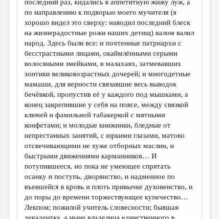
последний раз, кидались в аппетитную жижу луж, а
по направлению к подворью моего мучителя (я
хорошо видел это сверху: наводил последний блеск
на жизнерадостные рожи наших детищ) валом валил
народ. Здесь были все: и почтенные патриархи с
бесстрастными лицами, окаймлёнными серыми
волосяными змейками, в малахаях, затмевавших
зонтики великовозрастных дочерей; и многодетные
мамаши, для верности связавшие весь выводок
бечёвкой, пропустив её у каждого под мышками, а
конец закрепившие у себя на поясе, между связкой
ключей и фамильной табакеркой с мятными
конфетами; и молодые книжники, бледные от
непрестанных занятий, с юркими глазами, матово
отсвечивающими не хуже отборных маслин, и
быстрыми движениями карманников… И
потупившееся, но пока не умеющее спрятать
осанку и поступь, дворянство, и надменное по
въевшейся в кровь и плоть привычке духовенство, и
до поры до времени торжествующее купечество…
Лекпом; пожилой учитель словесности; бывшая
декадентка, а ныне владелица единственного в