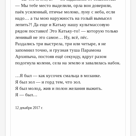
— Мы тебе место выделили, орла вон доверили,
паёк усиленный, птичье молоко, луну с неба, если
надо… а ты мою наружность на голый вымысел
лепить?! Да еще и Катьку нашу культмассовую
рядом поставил! Это Катьку-то! — которую только
ленивый не это самое… Ну, всё, пёс.
Раздались три выстрела, три или четыре, я не
запомнил точно, и грузная туша Парамона
Архипыча, постояв ещё секунду, вдруг разом
подогнула колени, села на землю и завалилась набок.
…Я был — как кусочек смальца в мозаике.
Я был зол — и горд тем, что зол.
Я был молод, жив и полон желания выжить.
Я — был…
12 декабря 2017 г.