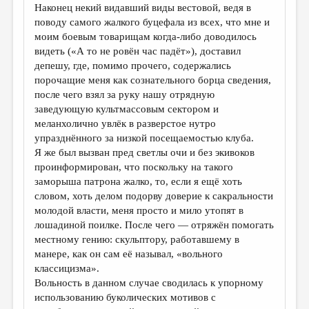
Наконец некий видавший виды вестовой, ведя в
поводу самого жалкого буцефала из всех, что мне и
моим боевым товарищам когда-либо доводилось
видеть («А то не ровён час падёт»), доставил
депешу, где, помимо прочего, содержались
порочащие меня как сознательного борца сведения,
после чего взял за руку нашу отрядную
заведующую культмассовым сектором и
меланхолично увлёк в разверстое нутро
упразднённого за низкой посещаемостью клуба.
Я же был вызван пред светлы очи и без экивоков
проинформирован, что поскольку на такого
заморыша патрона жалко, то, если я ещё хоть
словом, хоть делом подорву доверие к сакральности
молодой власти, меня просто и мило утопят в
лошадиной поилке. После чего — отряжён помогать
местному гению: скульптору, работавшему в
манере, как он сам её называл, «вольного
классицизма».
Вольность в данном случае сводилась к упорному
использованию буколических мотивов с