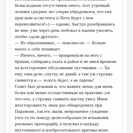
безысходным отсутствием оного, этот угрюмый
человек средних лет сперва обрадовался, что ему
прислали ассистента («Хоть будет с кем
перемолвиться!») — однако, быстро разобравшись
во мне, уже через день побежал к нашим умолять,
чтобы «дали другого».
— Из образованных, — пояснил он. — Больно
много о себе понимает.
— Ничего, ничего, — прикрикнули на него с
брички, собираясь ехать в район и не имея времени
на всестороннее обсасывание пустяковин. — Ты
ему, глан-дело, спуску не давай, а там уж стружка
снимется и — золото будет, а не парень!
Совет был дельным и, что важнее лично для меня,
более или менее осуществимым на практике: уж
что-что, а стружку снимать мастер умел. Имев
неосторожность лишь раз обнародовать при
Парамоне, так его звали, непрошеное суждение
(что-то по поводу целесообразности искажения
реальных пропорций), я получил в награду
неутомимого и изобретательного критика моих