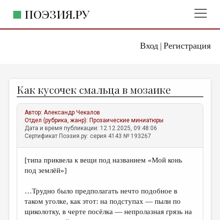
ПОЭЗИЯ.РУ
Вход
Регистрация
ГЛАВНОЕ МЕНЮ
|
ПОЭЗИЯ.РУ
ИЗДАТЕЛЬСТВО
Как кусочек смальца в мозаике
ЖАНРЫ
АВТОРЫ
Автор:
Александр Чекалов
Отдел (рубрика, жанр):
Прозаические миниатюры
КОММЕНТАРИИ
Дата и время публикации: 12.12.2025, 09:48:06
Сертификат Поэзия.ру: серия 4143 № 193267
ЛИТСАЛОН
[типа приквела к вещи под названием «Мой конь
НОВОСТИ
под землёй»]
ПРАВИЛА САЙТА
…Трудно было предполагать нечто подобное в
таком уголке, как этот: на подступах — пыли по
ОТДЕЛЫ И РУБРИКИ
щиколотку, в черте посёлка — непролазная грязь на
ИЗБРАННОЕ