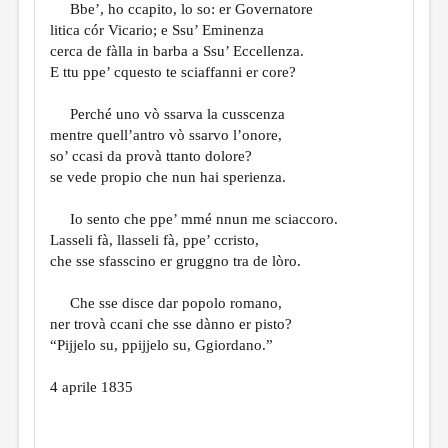
Bbe’, ho ccapito, lo so: er Governatore
litica cór Vicario; e Ssu’ Eminenza
cerca de fàlla in barba a Ssu’ Eccellenza.
E ttu ppe’ cquesto te sciaffanni er core?
Perché uno vò ssarva la cusscenza
mentre quell’antro vò ssarvo l’onore,
so’ ccasi da provà ttanto dolore?
se vede propio che nun hai sperienza.
Io sento che ppe’ mmé nnun me sciaccoro.
Lasseli fà, llasseli fà, ppe’ ccristo,
che sse sfasscino er gruggno tra de lòro.
Che sse disce dar popolo romano,
ner trovà ccani che sse dànno er pisto?
“Pijjelo su, ppijjelo su, Ggiordano.”
4 aprile 1835