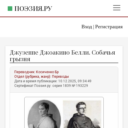
ПОЭЗИЯ.РУ
Вход
Регистрация
ГЛАВНОЕ МЕНЮ
|
ПОЭЗИЯ.РУ
ИЗДАТЕЛЬСТВО
Джузеппе Джоакино Белли. Собачья
ЖАНРЫ
грызня
АВТОРЫ
Переводчик:
Косиченко Бр
КОММЕНТАРИИ
Отдел (рубрика, жанр):
Переводы
Дата и время публикации: 10.12.2025, 09:34:49
ЛИТСАЛОН
Сертификат Поэзия.ру: серия 1839 № 193229
НОВОСТИ
ПРАВИЛА САЙТА
ОТДЕЛЫ И РУБРИКИ
ИЗБРАННОЕ