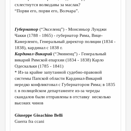
МАЛАЯ ПРОЗА
схлестнутся волкодавы за маслак?
“Порви его, порви его, Волчара”.
ЭССЕИСТИКА
ЛИТЕРАТУРОВЕДЕНИЕ
Губернатор
(“Экселенц”) - Монсиньор Луиджи
КУЛЬТУРОВЕДЕНИЕ
Чакки (1788 - 1865) - губернатор Рима, Вице-
Камерленго, Генеральный директор полиции (1834 -
ПУБЛИЦИСТИКА
1838), кардинал с 1838 г.
РЕЦЕНЗИРОВАНИЕ
Кардинал-Викарий
(“Эминенц”) - Генеральный
викарий Римской епархии (1834 - 1838) Карло
ЦИКЛЫ ПУБЛИКАЦИЙ
Одескальки (1785 - 1841)
* Из-за крайне запутанной судебно-правовой
ТРЕДИАКОВСКИЙ
системы Папской области Кардинал-Викарий
МЕДИА
нередко конфликтовал с Губернатором Рима; в 1835
г. в полицейском департаменте из-за череды
ВКОНТАКТЕ
скандалов были отправлены в отставку несколько
высоких чинов
Giuseppe Gioachino Belli
Guerra fra ccani