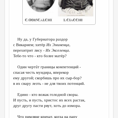
ДАЙДЖЕСТ
ПРОИЗВЕДЕНИЯ
ПЕРЕВОДЫ
КОНКУРСЫ
Ну да, у Губернатора раздор
ДЕТСКАЯ КОМНАТА
с Викарием; хитёр
Их Эминенца
,
перехитрит лису -
Их Экселенца
.
КНИЖНАЯ ПОЛКА
Тебе-то что - кто более матёр?
ОБЗОР ЛИТЕРАТУРЫ
Один чертúт границы компетенций -
СТРАНИЦЫ ПАМЯТИ
спасая честь мундира, вперекор
ему другой; скорбишь про их сыр-бор?
ОБЪЯВЛЕНИЯ
в их свару лезть - не для твоих потенций.
КОЛОНКА РЕДАКТОРА
Едино - кто вожак голодной своры.
И пусть, и пусть, христос их всех растак,
РЕДКОЛЛЕГИЯ
друг другу пасти рвут, хоть до измора.
ОТ РЕДАКЦИИ
Что римляне кричат, когда на пару