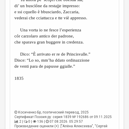
МАЛАЯ ПРОЗА
di’ un buscïóne da restajje impresso:
ЭССЕИСТИКА
e ssi cquello è bbusciardo, Zaccaria,
vederai che cciattacca e tte viè appresso.
ЛИТЕРАТУРОВЕДЕНИЕ
Una vorta io ne fesce l’esperienza
КУЛЬТУРОВЕДЕНИЕ
cór carzolaro antico der padrone,
ПУБЛИЦИСТИКА
che sparava gran buggere in credenza.
РЕЦЕНЗИРОВАНИЕ
Dico: “È arrivato er re de Princisvalle.”
Disce: “Lo so, mm’ha ddato ordinazzione
ЦИКЛЫ ПУБЛИКАЦИЙ
de venti para de papusse ggialle.”
ТРЕДИАКОВСКИЙ
1835
МЕДИА
ВКОНТАКТЕ
Косиченко Бр
, поэтический перевод, 2025
Сертификат Поэзия.ру: серия 1839 № 192686 от 09.11.2025
2 |
0 |
136 |
07.08.2026. 05:29:57
Произведение оценили (+): ["Алёна Алексеева", "Сергей