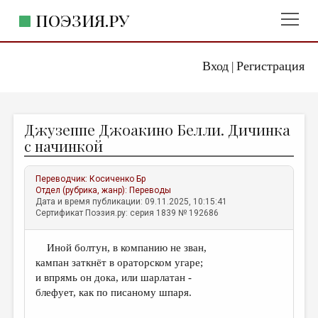
ПОЭЗИЯ.РУ
Вход
Регистрация
ГЛАВНОЕ МЕНЮ
|
ПОЭЗИЯ.РУ
ИЗДАТЕЛЬСТВО
Джузеппе Джоакино Белли. Дичинка
ЖАНРЫ
с начинкой
АВТОРЫ
Переводчик:
Косиченко Бр
КОММЕНТАРИИ
Отдел (рубрика, жанр):
Переводы
Дата и время публикации: 09.11.2025, 10:15:41
ЛИТСАЛОН
Сертификат Поэзия.ру: серия 1839 № 192686
НОВОСТИ
Иной болтун, в компанию не зван,
ПРАВИЛА САЙТА
кампан заткнёт в ораторском угаре;
и впрямь он дока, или шарлатан -
ОТДЕЛЫ И РУБРИКИ
блефует, как по писаному шпаря.
ИЗБРАННОЕ