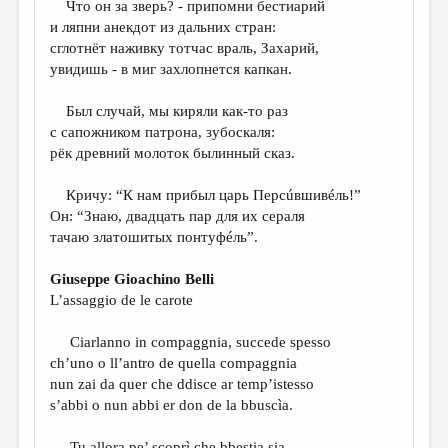
Что он за зверь? - припомни бестиарий
и ляпни анекдот из дальних стран:
ДАЙДЖЕСТ
сглотнёт наживку тотчас враль, Захарий,
ПРОИЗВЕДЕНИЯ
увидишь - в миг захлопнется капкан.
ПЕРЕВОДЫ
Был случай, мы киряли как-то раз
с сапожником патрона, зубоскаля:
КОНКУРСЫ
рёк древний молоток былинный сказ.
ДЕТСКАЯ КОМНАТА
Кричу: “К нам прибыл царь Персúвшивéль!”
КНИЖНАЯ ПОЛКА
Он: “Знаю, двадцать пар для их сераля
тачаю златошитых понтуфéль”.
ОБЗОР ЛИТЕРАТУРЫ
СТРАНИЦЫ ПАМЯТИ
Giuseppe Gioachino Belli
L’assaggio de le carote
ОБЪЯВЛЕНИЯ
Ciarlanno in compaggnia, succede spesso
КОЛОНКА РЕДАКТОРА
ch’uno o ll’antro de quella compaggnia
РЕДКОЛЛЕГИЯ
nun zai da quer che ddisce ar temp’istesso
s’abbi o nun abbi er don de la bbuscìa.
ОТ РЕДАКЦИИ
Tu allora pe’ scoprì che bbestia sia,